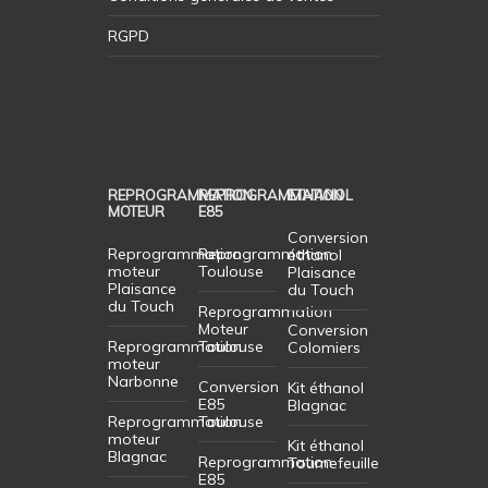
RGPD
REPROGRAMMATION
REPROGRAMMATION
ETHANOL
MOTEUR
E85
Conversion
Reprogrammation
Reprogrammation
éthanol
moteur
Toulouse
Plaisance
Plaisance
du Touch
du Touch
Reprogrammation
Moteur
Conversion
Reprogrammation
Toulouse
Colomiers
moteur
Narbonne
Conversion
Kit éthanol
E85
Blagnac
Reprogrammation
Toulouse
moteur
Kit éthanol
Blagnac
Reprogrammation
Tournefeuille
E85