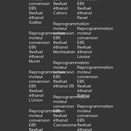
conversion
flexfuel
E85
E85
éthanol
flexfuel
flexfuel
Cahors
éthanol
éthanol
Revel
Gaillac
Reprogrammation
moteur
Reprogrammation
Reprogrammation
conversion
moteur
moteur
E85
conversion
conversion
flexfuel
E85
E85
éthanol
flexfuel
flexfuel
Montauban
éthanol
éthanol
Lavaur
Muret
Reprogrammation
moteur
Reprogrammation
Reprogrammation
conversion
moteur
moteur
E85
conversion
conversion
flexfuel
E85
E85
éthanol 09
flexfuel
flexfuel
éthanol
éthanol
Balma
Reprogrammation
L’Union
moteur
conversion
Reprogrammation
Reprogrammation
E85
moteur
moteur
flexfuel
conversion
conversion
éthanol
E85
E85
Carcasonne
flexfuel
flexfuel
éthanol