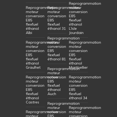
Reprogrammation
Reprogrammation
Reprogrammation
moteur
moteur
moteur
conversion
conversion
conversion
E85
E85
E85
flexfuel
flexfuel
flexfuel
éthanol
éthanol
éthanol 31
L’Isle
Albi
Jourdain
Reprogrammation
Reprogrammation
moteur
Reprogrammation
moteur
conversion
moteur
conversion
E85
conversion
E85
flexfuel
E85
flexfuel
éthanol 81
flexfuel
éthanol
éthanol
Graulhet
Montpellier
Reprogrammation
moteur
Reprogrammation
conversion
Reprogrammation
moteur
E85
moteur
conversion
flexfuel
conversion
E85
éthanol
E85
flexfuel
Auch
flexfuel
éthanol
éthanol 34
Castres
Reprogrammation
moteur
Reprogrammation
Reprogrammation
conversion
moteur
moteur
E85
conversion