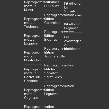
Reprogrammation
Plaisance
Kit éthanol
moteur
Du Touch
La
Muret
Salvetat
Reprogrammation
Saint Gilles
Reprogrammation
E85
moteur
Colomiers
Kit éthanol
Toulouse
Léguevin
Reprogrammation
Reprogrammation
E85
Les
moteur
Blagnac
avantages
Léguevin
du
Reprogrammation
bioéthanol
Reprogrammation
E85
moteur
Tournefeuille
Montauban
Reprogrammation
Reprogrammation
E85 La
moteur
Salvetat
Portet sur
Saint Gilles
Garonne
Reprogrammation
Reprogrammation
E85
moteur
Léguevin
Cugnaux
Reprogrammation