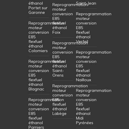
éthanol
Saint-Jean
Reprogrammation
Portet sur
moteur
Garonne
conversion
Reprogrammation
E85
moteur
Reprogrammation
flexfuel
conversion
moteur
éthanol
E85
conversion
Foix
flexfuel
E85
éthanol
flexfuel
Verfeil
Reprogrammation
éthanol
moteur
Colomiers
conversion
Reprogrammation
E85
moteur
Reprogrammation
flexfuel
conversion
moteur
éthanol
E85
conversion
Saint-
flexfuel
E85
Orens
éthanol
flexfuel
Nailloux
éthanol
Reprogrammation
Blagnac
moteur
Reprogrammation
conversion
moteur
Reprogrammation
E85
conversion
moteur
flexfuel
E85
conversion
éthanol
flexfuel
E85
Labège
éthanol
flexfuel
Midi
éthanol
Pyrénées
Pamiers