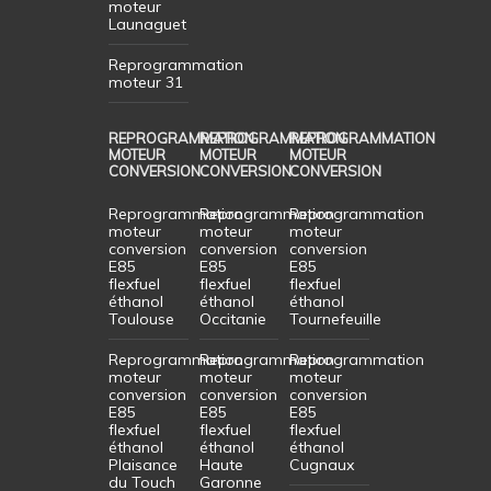
moteur
Launaguet
Reprogrammation
moteur 31
REPROGRAMMATION
REPROGRAMMATION
REPROGRAMMATION
MOTEUR
MOTEUR
MOTEUR
CONVERSION
CONVERSION
CONVERSION
Reprogrammation
Reprogrammation
Reprogrammation
moteur
moteur
moteur
conversion
conversion
conversion
E85
E85
E85
flexfuel
flexfuel
flexfuel
éthanol
éthanol
éthanol
Toulouse
Occitanie
Tournefeuille
Reprogrammation
Reprogrammation
Reprogrammation
moteur
moteur
moteur
conversion
conversion
conversion
E85
E85
E85
flexfuel
flexfuel
flexfuel
éthanol
éthanol
éthanol
Plaisance
Haute
Cugnaux
du Touch
Garonne