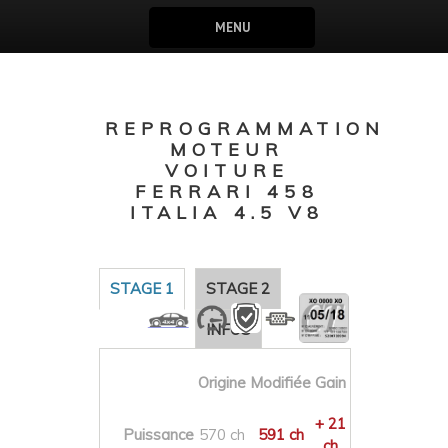
MENU
REPROGRAMMATION
MOTEUR
VOITURE
FERRARI 458
ITALIA 4.5 V8
STAGE 1
STAGE 2
INFOS
Origine
Modifiée
Gain
+ 21
Puissance
570 ch
591 ch
ch