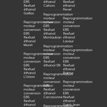
E85
éthanol
flexfuel
flexfuel
Cahors
éthanol
éthanol
Revel
Gaillac
Reprogrammation
moteur
Reprogrammation
Reprogrammation
conversion
moteur
moteur
E85
conversion
conversion
flexfuel
E85
E85
éthanol
flexfuel
flexfuel
Montauban
éthanol
éthanol
Lavaur
Muret
Reprogrammation
moteur
Reprogrammation
Reprogrammation
conversion
moteur
moteur
E85
conversion
conversion
flexfuel
E85
E85
éthanol 09
flexfuel
flexfuel
éthanol
éthanol
Balma
Reprogrammation
L’Union
moteur
conversion
Reprogrammation
Reprogrammation
E85
moteur
moteur
flexfuel
conversion
conversion
éthanol
E85
E85
Carcasonne
flexfuel
flexfuel
éthanol
éthanol
Saint-Jean
Reprogrammation