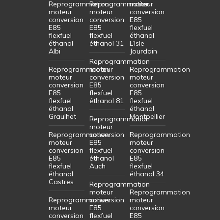
Reprogrammation
Reprogrammation
moteur
moteur
moteur
conversion
conversion
conversion
E85
E85
E85
flexfuel
flexfuel
flexfuel
éthanol
éthanol
éthanol 31
L’Isle
Albi
Jourdain
Reprogrammation
Reprogrammation
moteur
Reprogrammation
moteur
conversion
moteur
conversion
E85
conversion
E85
flexfuel
E85
flexfuel
éthanol 81
flexfuel
éthanol
éthanol
Graulhet
Montpellier
Reprogrammation
moteur
Reprogrammation
conversion
Reprogrammation
moteur
E85
moteur
conversion
flexfuel
conversion
E85
éthanol
E85
flexfuel
Auch
flexfuel
éthanol
éthanol 34
Castres
Reprogrammation
moteur
Reprogrammation
Reprogrammation
conversion
moteur
moteur
E85
conversion
conversion
flexfuel
E85