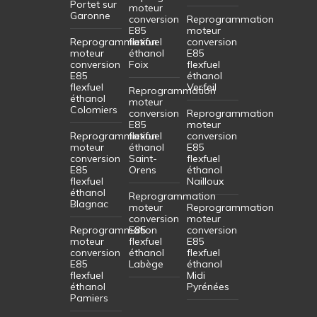
Portet sur
moteur
Garonne
conversion
Reprogrammation
E85
moteur
Reprogrammation
flexfuel
conversion
moteur
éthanol
E85
conversion
Foix
flexfuel
E85
éthanol
flexfuel
Verfeil
Reprogrammation
éthanol
moteur
Colomiers
conversion
Reprogrammation
E85
moteur
Reprogrammation
flexfuel
conversion
moteur
éthanol
E85
conversion
Saint-
flexfuel
E85
Orens
éthanol
flexfuel
Nailloux
éthanol
Reprogrammation
Blagnac
moteur
Reprogrammation
conversion
moteur
Reprogrammation
E85
conversion
moteur
flexfuel
E85
conversion
éthanol
flexfuel
E85
Labège
éthanol
flexfuel
Midi
éthanol
Pyrénées
Pamiers