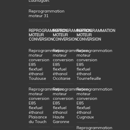
Launaguet
Reprogrammation
moteur 31
REPROGRAMMATION
REPROGRAMMATION
REPROGRAMMATION
MOTEUR
MOTEUR
MOTEUR
CONVERSION
CONVERSION
CONVERSION
Reprogrammation
Reprogrammation
Reprogrammation
moteur
moteur
moteur
conversion
conversion
conversion
E85
E85
E85
flexfuel
flexfuel
flexfuel
éthanol
éthanol
éthanol
Toulouse
Occitanie
Tournefeuille
Reprogrammation
Reprogrammation
Reprogrammation
moteur
moteur
moteur
conversion
conversion
conversion
E85
E85
E85
flexfuel
flexfuel
flexfuel
éthanol
éthanol
éthanol
Plaisance
Haute
Cugnaux
du Touch
Garonne
Reprogrammation