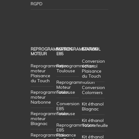
RGPD
REPROGRAMMATION
REPROGRAMMATION
ETHANOL
MOTEUR
E85
Conversion
Reprogrammation
Reprogrammation
éthanol
moteur
Toulouse
Plaisance
Plaisance
du Touch
du Touch
Reprogrammation
Moteur
Conversion
Reprogrammation
Toulouse
Colomiers
moteur
Narbonne
Conversion
Kit éthanol
E85
Blagnac
Reprogrammation
Toulouse
moteur
Kit éthanol
Blagnac
Reprogrammation
Tournefeuille
E85
Reprogrammation
Plaisance
Kit éthanol