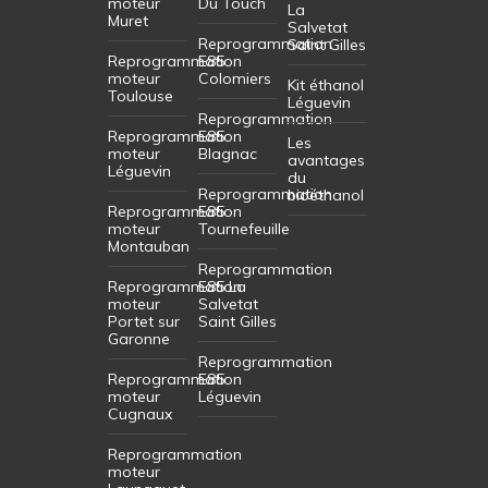
moteur
Du Touch
La
Muret
Salvetat
Reprogrammation
Saint Gilles
Reprogrammation
E85
moteur
Colomiers
Kit éthanol
Toulouse
Léguevin
Reprogrammation
Reprogrammation
E85
Les
moteur
Blagnac
avantages
Léguevin
du
Reprogrammation
bioéthanol
Reprogrammation
E85
moteur
Tournefeuille
Montauban
Reprogrammation
Reprogrammation
E85 La
moteur
Salvetat
Portet sur
Saint Gilles
Garonne
Reprogrammation
Reprogrammation
E85
moteur
Léguevin
Cugnaux
Reprogrammation
moteur