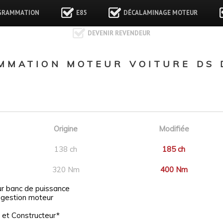
GRAMMATION
E85
DÉCALAMINAGE MOTEUR
DEVENIR REVENDEUR
MATION MOTEUR VOITURE DS D
Origine
Modifiée
138 ch
185 ch
320 Nm
400 Nm
ur banc de puissance
 gestion moteur
 et Constructeur*