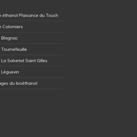
 éthanol Plaisance du Touch
n Colomiers
l Blagnac
 Tournefeuille
 La Salvetat Saint Gilles
l Léguevin
ages du bioéthanol