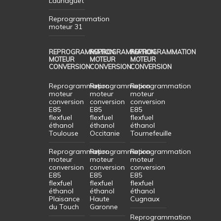
Launaguet
Reprogrammation
moteur 31
REPROGRAMMATION
REPROGRAMMATION
REPROGRAMMATION
MOTEUR
MOTEUR
MOTEUR
CONVERSION
CONVERSION
CONVERSION
Reprogrammation
Reprogrammation
Reprogrammation
moteur
moteur
moteur
conversion
conversion
conversion
E85
E85
E85
flexfuel
flexfuel
flexfuel
éthanol
éthanol
éthanol
Toulouse
Occitanie
Tournefeuille
Reprogrammation
Reprogrammation
Reprogrammation
moteur
moteur
moteur
conversion
conversion
conversion
E85
E85
E85
flexfuel
flexfuel
flexfuel
éthanol
éthanol
éthanol
Plaisance
Haute
Cugnaux
du Touch
Garonne
Reprogrammation