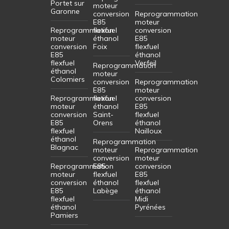
Portet sur
moteur
Garonne
conversion
Reprogrammation
E85
moteur
Reprogrammation
flexfuel
conversion
moteur
éthanol
E85
conversion
Foix
flexfuel
E85
éthanol
flexfuel
Verfeil
Reprogrammation
éthanol
moteur
Colomiers
conversion
Reprogrammation
E85
moteur
Reprogrammation
flexfuel
conversion
moteur
éthanol
E85
conversion
Saint-
flexfuel
E85
Orens
éthanol
flexfuel
Nailloux
éthanol
Reprogrammation
Blagnac
moteur
Reprogrammation
conversion
moteur
Reprogrammation
E85
conversion
moteur
flexfuel
E85
conversion
éthanol
flexfuel
E85
Labège
éthanol
flexfuel
Midi
éthanol
Pyrénées
Pamiers