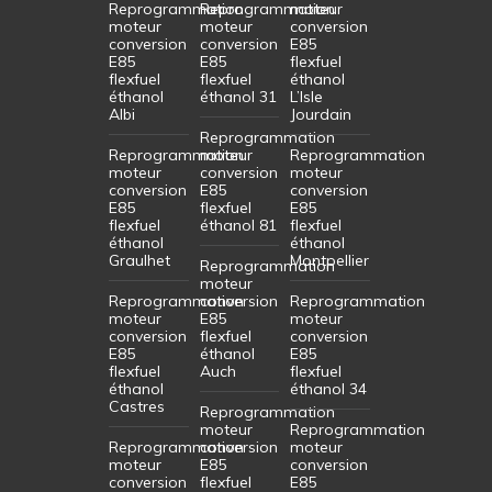
Reprogrammation
Reprogrammation
moteur
moteur
moteur
conversion
conversion
conversion
E85
E85
E85
flexfuel
flexfuel
flexfuel
éthanol
éthanol
éthanol 31
L’Isle
Albi
Jourdain
Reprogrammation
Reprogrammation
moteur
Reprogrammation
moteur
conversion
moteur
conversion
E85
conversion
E85
flexfuel
E85
flexfuel
éthanol 81
flexfuel
éthanol
éthanol
Graulhet
Montpellier
Reprogrammation
moteur
Reprogrammation
conversion
Reprogrammation
moteur
E85
moteur
conversion
flexfuel
conversion
E85
éthanol
E85
flexfuel
Auch
flexfuel
éthanol
éthanol 34
Castres
Reprogrammation
moteur
Reprogrammation
Reprogrammation
conversion
moteur
moteur
E85
conversion
conversion
flexfuel
E85