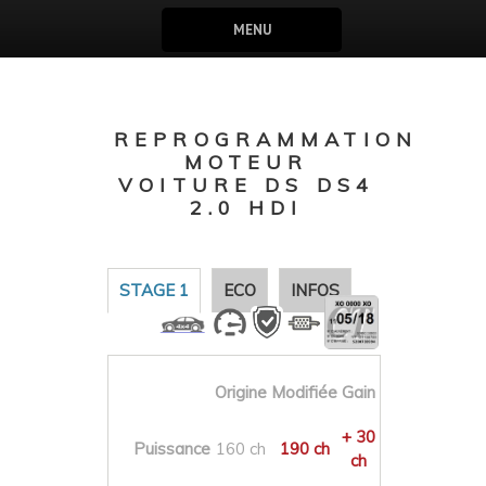
MENU
REPROGRAMMATION
MOTEUR
VOITURE DS DS4
2.0 HDI
STAGE 1
ECO
INFOS
Origine
Modifiée
Gain
+ 30
Puissance
160 ch
190 ch
ch