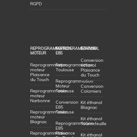
RGPD
REPROGRAMMATION
REPROGRAMMATION
ETHANOL
MOTEUR
E85
Conversion
Reprogrammation
Reprogrammation
éthanol
moteur
Toulouse
Plaisance
Plaisance
du Touch
du Touch
Reprogrammation
Moteur
Conversion
Reprogrammation
Toulouse
Colomiers
moteur
Narbonne
Conversion
Kit éthanol
E85
Blagnac
Reprogrammation
Toulouse
moteur
Kit éthanol
Blagnac
Reprogrammation
Tournefeuille
E85
Reprogrammation
Plaisance
Kit éthanol