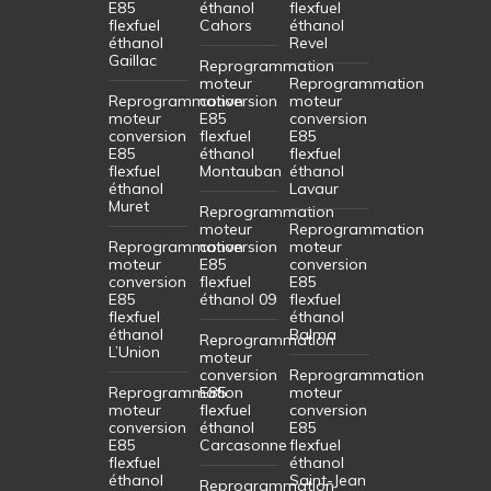
E85
éthanol
flexfuel
flexfuel
Cahors
éthanol
éthanol
Revel
Gaillac
Reprogrammation
moteur
Reprogrammation
Reprogrammation
conversion
moteur
moteur
E85
conversion
conversion
flexfuel
E85
E85
éthanol
flexfuel
flexfuel
Montauban
éthanol
éthanol
Lavaur
Muret
Reprogrammation
moteur
Reprogrammation
Reprogrammation
conversion
moteur
moteur
E85
conversion
conversion
flexfuel
E85
E85
éthanol 09
flexfuel
flexfuel
éthanol
éthanol
Balma
Reprogrammation
L’Union
moteur
conversion
Reprogrammation
Reprogrammation
E85
moteur
moteur
flexfuel
conversion
conversion
éthanol
E85
E85
Carcasonne
flexfuel
flexfuel
éthanol
éthanol
Saint-Jean
Reprogrammation