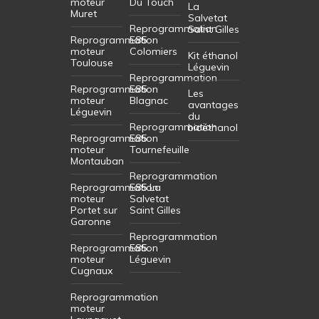
moteur
Du Touch
La
Muret
Salvetat
Reprogrammation
Saint Gilles
Reprogrammation
E85
moteur
Colomiers
Kit éthanol
Toulouse
Léguevin
Reprogrammation
Reprogrammation
E85
Les
moteur
Blagnac
avantages
Léguevin
du
Reprogrammation
bioéthanol
Reprogrammation
E85
moteur
Tournefeuille
Montauban
Reprogrammation
Reprogrammation
E85 La
moteur
Salvetat
Portet sur
Saint Gilles
Garonne
Reprogrammation
Reprogrammation
E85
moteur
Léguevin
Cugnaux
Reprogrammation
moteur