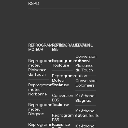
RGPD
REPROGRAMMATION
REPROGRAMMATION
ETHANOL
MOTEUR
E85
Conversion
Reprogrammation
Reprogrammation
éthanol
moteur
Toulouse
Plaisance
Plaisance
du Touch
du Touch
Reprogrammation
Moteur
Conversion
Reprogrammation
Toulouse
Colomiers
moteur
Narbonne
Conversion
Kit éthanol
E85
Blagnac
Reprogrammation
Toulouse
moteur
Kit éthanol
Blagnac
Reprogrammation
Tournefeuille
E85
Reprogrammation
Plaisance
Kit éthanol