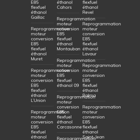
E85
éthanol
flexfuel
flexfuel
Cahors
éthanol
éthanol
Revel
Gaillac
Reprogrammation
moteur
Reprogrammation
Reprogrammation
conversion
moteur
moteur
E85
conversion
conversion
flexfuel
E85
E85
éthanol
flexfuel
flexfuel
Montauban
éthanol
éthanol
Lavaur
Muret
Reprogrammation
moteur
Reprogrammation
Reprogrammation
conversion
moteur
moteur
E85
conversion
conversion
flexfuel
E85
E85
éthanol 09
flexfuel
flexfuel
éthanol
éthanol
Balma
Reprogrammation
L’Union
moteur
conversion
Reprogrammation
Reprogrammation
E85
moteur
moteur
flexfuel
conversion
conversion
éthanol
E85
E85
Carcasonne
flexfuel
flexfuel
éthanol
éthanol
Saint-Jean
Reprogrammation