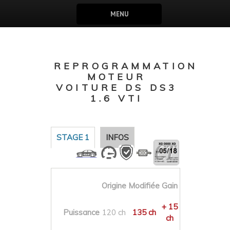
MENU
REPROGRAMMATION
MOTEUR
VOITURE DS DS3
1.6 VTI
STAGE 1
INFOS
Origine
Modifiée
Gain
+ 15
Puissance
120 ch
135 ch
ch