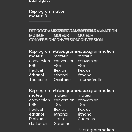
Launaguet
Reprogrammation
moteur 31
REPROGRAMMATION
REPROGRAMMATION
REPROGRAMMATION
MOTEUR
MOTEUR
MOTEUR
CONVERSION
CONVERSION
CONVERSION
Reprogrammation
Reprogrammation
Reprogrammation
moteur
moteur
moteur
conversion
conversion
conversion
E85
E85
E85
flexfuel
flexfuel
flexfuel
éthanol
éthanol
éthanol
Toulouse
Occitanie
Tournefeuille
Reprogrammation
Reprogrammation
Reprogrammation
moteur
moteur
moteur
conversion
conversion
conversion
E85
E85
E85
flexfuel
flexfuel
flexfuel
éthanol
éthanol
éthanol
Plaisance
Haute
Cugnaux
du Touch
Garonne
Reprogrammation