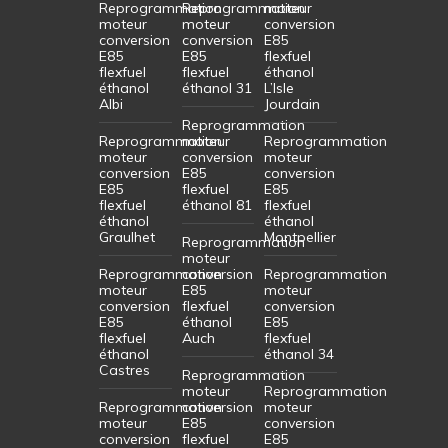
Reprogrammation
Reprogrammation
moteur
moteur
moteur
conversion
conversion
conversion
E85
E85
E85
flexfuel
flexfuel
flexfuel
éthanol
éthanol
éthanol 31
L’Isle
Albi
Jourdain
Reprogrammation
Reprogrammation
moteur
Reprogrammation
moteur
conversion
moteur
conversion
E85
conversion
E85
flexfuel
E85
flexfuel
éthanol 81
flexfuel
éthanol
éthanol
Graulhet
Montpellier
Reprogrammation
moteur
Reprogrammation
conversion
Reprogrammation
moteur
E85
moteur
conversion
flexfuel
conversion
E85
éthanol
E85
flexfuel
Auch
flexfuel
éthanol
éthanol 34
Castres
Reprogrammation
moteur
Reprogrammation
Reprogrammation
conversion
moteur
moteur
E85
conversion
conversion
flexfuel
E85