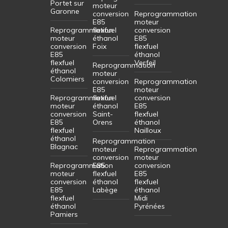
Portet sur
moteur
Garonne
conversion
Reprogrammation
E85
moteur
Reprogrammation
flexfuel
conversion
moteur
éthanol
E85
conversion
Foix
flexfuel
E85
éthanol
flexfuel
Verfeil
Reprogrammation
éthanol
moteur
Colomiers
conversion
Reprogrammation
E85
moteur
Reprogrammation
flexfuel
conversion
moteur
éthanol
E85
conversion
Saint-
flexfuel
E85
Orens
éthanol
flexfuel
Nailloux
éthanol
Reprogrammation
Blagnac
moteur
Reprogrammation
conversion
moteur
Reprogrammation
E85
conversion
moteur
flexfuel
E85
conversion
éthanol
flexfuel
E85
Labège
éthanol
flexfuel
Midi
éthanol
Pyrénées
Pamiers