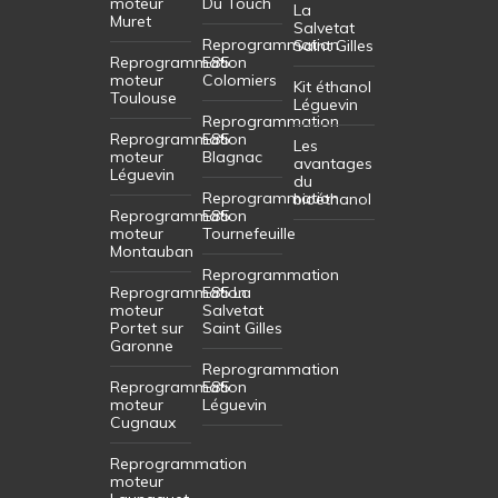
moteur
Du Touch
La
Muret
Salvetat
Reprogrammation
Saint Gilles
Reprogrammation
E85
moteur
Colomiers
Kit éthanol
Toulouse
Léguevin
Reprogrammation
Reprogrammation
E85
Les
moteur
Blagnac
avantages
Léguevin
du
Reprogrammation
bioéthanol
Reprogrammation
E85
moteur
Tournefeuille
Montauban
Reprogrammation
Reprogrammation
E85 La
moteur
Salvetat
Portet sur
Saint Gilles
Garonne
Reprogrammation
Reprogrammation
E85
moteur
Léguevin
Cugnaux
Reprogrammation
moteur