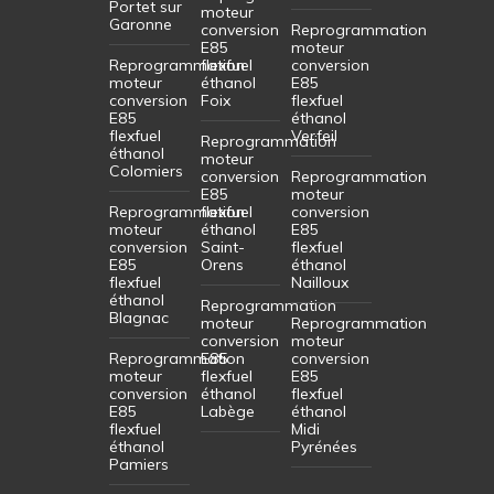
Portet sur
moteur
Garonne
conversion
Reprogrammation
E85
moteur
Reprogrammation
flexfuel
conversion
moteur
éthanol
E85
conversion
Foix
flexfuel
E85
éthanol
flexfuel
Verfeil
Reprogrammation
éthanol
moteur
Colomiers
conversion
Reprogrammation
E85
moteur
Reprogrammation
flexfuel
conversion
moteur
éthanol
E85
conversion
Saint-
flexfuel
E85
Orens
éthanol
flexfuel
Nailloux
éthanol
Reprogrammation
Blagnac
moteur
Reprogrammation
conversion
moteur
Reprogrammation
E85
conversion
moteur
flexfuel
E85
conversion
éthanol
flexfuel
E85
Labège
éthanol
flexfuel
Midi
éthanol
Pyrénées
Pamiers