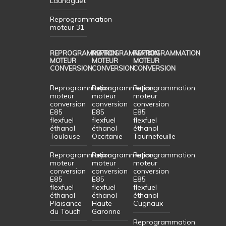
Launaguet
Reprogrammation
moteur 31
REPROGRAMMATION
REPROGRAMMATION
REPROGRAMMATION
MOTEUR
MOTEUR
MOTEUR
CONVERSION
CONVERSION
CONVERSION
Reprogrammation
Reprogrammation
Reprogrammation
moteur
moteur
moteur
conversion
conversion
conversion
E85
E85
E85
flexfuel
flexfuel
flexfuel
éthanol
éthanol
éthanol
Toulouse
Occitanie
Tournefeuille
Reprogrammation
Reprogrammation
Reprogrammation
moteur
moteur
moteur
conversion
conversion
conversion
E85
E85
E85
flexfuel
flexfuel
flexfuel
éthanol
éthanol
éthanol
Plaisance
Haute
Cugnaux
du Touch
Garonne
Reprogrammation