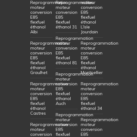
Reprogrammation
Reprogrammation
moteur
moteur
moteur
conversion
conversion
conversion
E85
E85
E85
flexfuel
flexfuel
flexfuel
éthanol
éthanol
éthanol 31
L’Isle
Albi
Jourdain
Reprogrammation
Reprogrammation
moteur
Reprogrammation
moteur
conversion
moteur
conversion
E85
conversion
E85
flexfuel
E85
flexfuel
éthanol 81
flexfuel
éthanol
éthanol
Graulhet
Montpellier
Reprogrammation
moteur
Reprogrammation
conversion
Reprogrammation
moteur
E85
moteur
conversion
flexfuel
conversion
E85
éthanol
E85
flexfuel
Auch
flexfuel
éthanol
éthanol 34
Castres
Reprogrammation
moteur
Reprogrammation
Reprogrammation
conversion
moteur
moteur
E85
conversion
conversion
flexfuel
E85