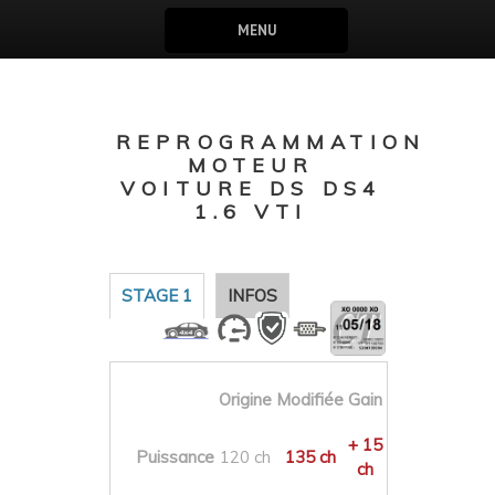
MENU
REPROGRAMMATION
MOTEUR
VOITURE DS DS4
1.6 VTI
STAGE 1
INFOS
Origine
Modifiée
Gain
+ 15
Puissance
120 ch
135 ch
ch