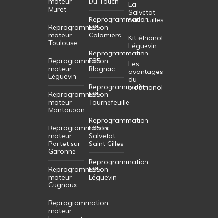
moteur
Du Touch
La
Muret
Salvetat
Reprogrammation
Saint Gilles
Reprogrammation
E85
moteur
Colomiers
Kit éthanol
Toulouse
Léguevin
Reprogrammation
Reprogrammation
E85
Les
moteur
Blagnac
avantages
Léguevin
du
Reprogrammation
bioéthanol
Reprogrammation
E85
moteur
Tournefeuille
Montauban
Reprogrammation
Reprogrammation
E85 La
moteur
Salvetat
Portet sur
Saint Gilles
Garonne
Reprogrammation
Reprogrammation
E85
moteur
Léguevin
Cugnaux
Reprogrammation
moteur