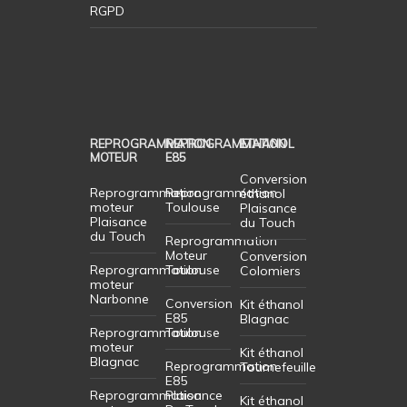
RGPD
REPROGRAMMATION
REPROGRAMMATION
ETHANOL
MOTEUR
E85
Conversion
Reprogrammation
Reprogrammation
éthanol
moteur
Toulouse
Plaisance
Plaisance
du Touch
du Touch
Reprogrammation
Moteur
Conversion
Reprogrammation
Toulouse
Colomiers
moteur
Narbonne
Conversion
Kit éthanol
E85
Blagnac
Reprogrammation
Toulouse
moteur
Kit éthanol
Blagnac
Reprogrammation
Tournefeuille
E85
Reprogrammation
Plaisance
Kit éthanol