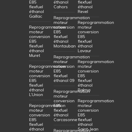
E85
éthanol
flexfuel
flexfuel
Cahors
éthanol
éthanol
Revel
Gaillac
Reprogrammation
moteur
Reprogrammation
Reprogrammation
conversion
moteur
moteur
E85
conversion
conversion
flexfuel
E85
E85
éthanol
flexfuel
flexfuel
Montauban
éthanol
éthanol
Lavaur
Muret
Reprogrammation
moteur
Reprogrammation
Reprogrammation
conversion
moteur
moteur
E85
conversion
conversion
flexfuel
E85
E85
éthanol 09
flexfuel
flexfuel
éthanol
éthanol
Balma
Reprogrammation
L’Union
moteur
conversion
Reprogrammation
Reprogrammation
E85
moteur
moteur
flexfuel
conversion
conversion
éthanol
E85
E85
Carcasonne
flexfuel
flexfuel
éthanol
éthanol
Saint-Jean
Reprogrammation