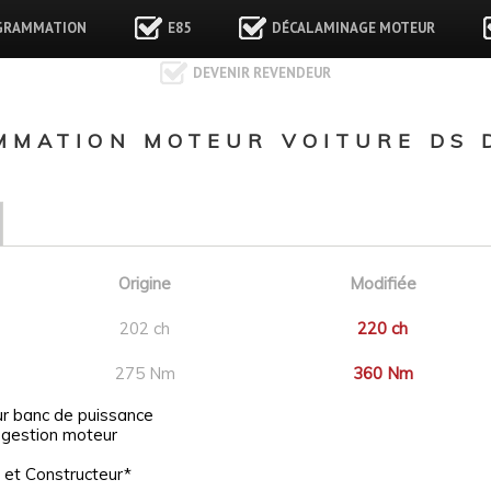
GRAMMATION
E85
DÉCALAMINAGE MOTEUR
DEVENIR REVENDEUR
MATION MOTEUR VOITURE DS D
Origine
Modifiée
202 ch
220 ch
275 Nm
360 Nm
ur banc de puissance
 gestion moteur
 et Constructeur*