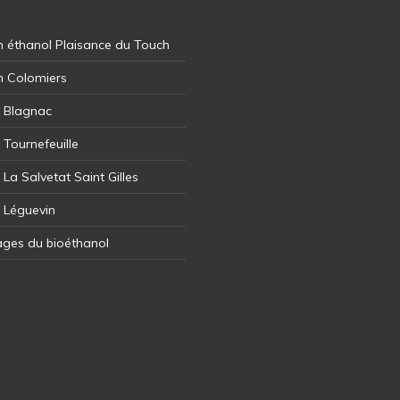
 éthanol Plaisance du Touch
n Colomiers
l Blagnac
 Tournefeuille
 La Salvetat Saint Gilles
l Léguevin
ages du bioéthanol