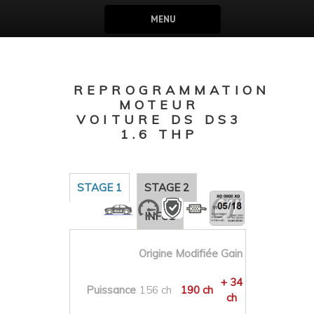
MENU
REPROGRAMMATION
MOTEUR
VOITURE DS DS3
1.6 THP
STAGE 1
STAGE 2
INFOS
Origine
Modifiée
Gain
+ 34
Puissance
156 ch
190 ch
ch