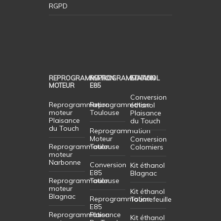
RGPD
REPROGRAMMATION
REPROGRAMMATION
ETHANOL
MOTEUR
E85
Conversion
Reprogrammation
Reprogrammation
éthanol
moteur
Toulouse
Plaisance
Plaisance
du Touch
du Touch
Reprogrammation
Moteur
Conversion
Reprogrammation
Toulouse
Colomiers
moteur
Narbonne
Conversion
Kit éthanol
E85
Blagnac
Reprogrammation
Toulouse
moteur
Kit éthanol
Blagnac
Reprogrammation
Tournefeuille
E85
Reprogrammation
Plaisance
Kit éthanol