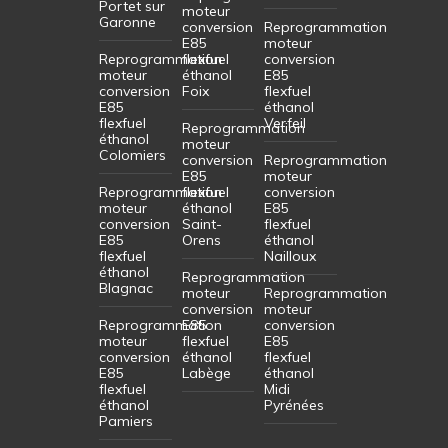
Portet sur
moteur
Garonne
conversion
Reprogrammation
E85
moteur
Reprogrammation
flexfuel
conversion
moteur
éthanol
E85
conversion
Foix
flexfuel
E85
éthanol
flexfuel
Verfeil
Reprogrammation
éthanol
moteur
Colomiers
conversion
Reprogrammation
E85
moteur
Reprogrammation
flexfuel
conversion
moteur
éthanol
E85
conversion
Saint-
flexfuel
E85
Orens
éthanol
flexfuel
Nailloux
éthanol
Reprogrammation
Blagnac
moteur
Reprogrammation
conversion
moteur
Reprogrammation
E85
conversion
moteur
flexfuel
E85
conversion
éthanol
flexfuel
E85
Labège
éthanol
flexfuel
Midi
éthanol
Pyrénées
Pamiers