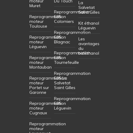
moteur
Du Touch
La
Muret
Salvetat
Reprogrammation
Saint Gilles
Reprogrammation
E85
moteur
Colomiers
Kit éthanol
Toulouse
Léguevin
Reprogrammation
Reprogrammation
E85
Les
moteur
Blagnac
avantages
Léguevin
du
Reprogrammation
bioéthanol
Reprogrammation
E85
moteur
Tournefeuille
Montauban
Reprogrammation
Reprogrammation
E85 La
moteur
Salvetat
Portet sur
Saint Gilles
Garonne
Reprogrammation
Reprogrammation
E85
moteur
Léguevin
Cugnaux
Reprogrammation
moteur