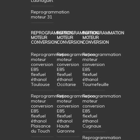
Launaguet
Reprogrammation
moteur 31
REPROGRAMMATION
REPROGRAMMATION
REPROGRAMMATION
MOTEUR
MOTEUR
MOTEUR
CONVERSION
CONVERSION
CONVERSION
Reprogrammation
Reprogrammation
Reprogrammation
moteur
moteur
moteur
conversion
conversion
conversion
E85
E85
E85
flexfuel
flexfuel
flexfuel
éthanol
éthanol
éthanol
Toulouse
Occitanie
Tournefeuille
Reprogrammation
Reprogrammation
Reprogrammation
moteur
moteur
moteur
conversion
conversion
conversion
E85
E85
E85
flexfuel
flexfuel
flexfuel
éthanol
éthanol
éthanol
Plaisance
Haute
Cugnaux
du Touch
Garonne
Reprogrammation