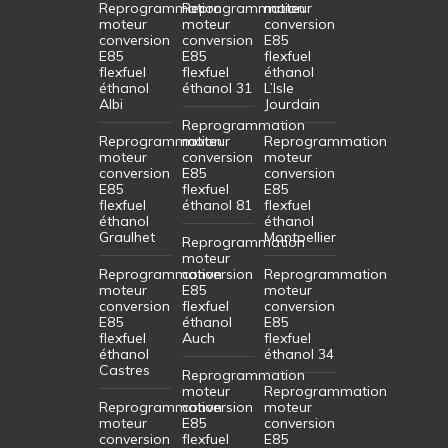
Reprogrammation
Reprogrammation
moteur
moteur
moteur
conversion
conversion
conversion
E85
E85
E85
flexfuel
flexfuel
flexfuel
éthanol
éthanol
éthanol 31
L’Isle
Albi
Jourdain
Reprogrammation
Reprogrammation
moteur
Reprogrammation
moteur
conversion
moteur
conversion
E85
conversion
E85
flexfuel
E85
flexfuel
éthanol 81
flexfuel
éthanol
éthanol
Graulhet
Montpellier
Reprogrammation
moteur
Reprogrammation
conversion
Reprogrammation
moteur
E85
moteur
conversion
flexfuel
conversion
E85
éthanol
E85
flexfuel
Auch
flexfuel
éthanol
éthanol 34
Castres
Reprogrammation
moteur
Reprogrammation
Reprogrammation
conversion
moteur
moteur
E85
conversion
conversion
flexfuel
E85