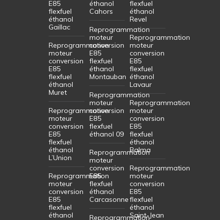
E85
éthanol
flexfuel
flexfuel
Cahors
éthanol
éthanol
Revel
Gaillac
Reprogrammation
moteur
Reprogrammation
Reprogrammation
conversion
moteur
moteur
E85
conversion
conversion
flexfuel
E85
E85
éthanol
flexfuel
flexfuel
Montauban
éthanol
éthanol
Lavaur
Muret
Reprogrammation
moteur
Reprogrammation
Reprogrammation
conversion
moteur
moteur
E85
conversion
conversion
flexfuel
E85
E85
éthanol 09
flexfuel
flexfuel
éthanol
éthanol
Balma
Reprogrammation
L’Union
moteur
conversion
Reprogrammation
Reprogrammation
E85
moteur
moteur
flexfuel
conversion
conversion
éthanol
E85
E85
Carcasonne
flexfuel
flexfuel
éthanol
éthanol
Saint-Jean
Reprogrammation