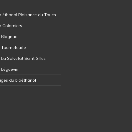
 éthanol Plaisance du Touch
n Colomiers
l Blagnac
 Tournefeuille
 La Salvetat Saint Gilles
l Léguevin
ages du bioéthanol