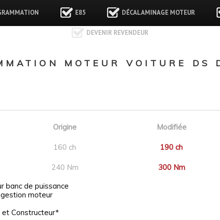
GRAMMATION
E85
DÉCALAMINAGE MOTEUR
DEVENIR REVENDEUR
MATION MOTEUR VOITURE DS D
Origine
Modifiée
160 ch
190 ch
240 Nm
300 Nm
ur banc de puissance
 gestion moteur
 et Constructeur*