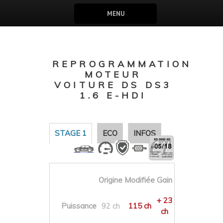
MENU
REPROGRAMMATION
MOTEUR
VOITURE DS DS3
1.6 E-HDI
STAGE 1
ECO
INFOS
Origine
Modifiée
Gain
+ 23
Puissance
92 ch
115 ch
ch