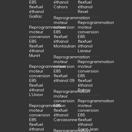
E85
éthanol
flexfuel
flexfuel
Cahors
éthanol
éthanol
Revel
Gaillac
Reprogrammation
moteur
Reprogrammation
Reprogrammation
conversion
moteur
moteur
E85
conversion
conversion
flexfuel
E85
E85
éthanol
flexfuel
flexfuel
Montauban
éthanol
éthanol
Lavaur
Muret
Reprogrammation
moteur
Reprogrammation
Reprogrammation
conversion
moteur
moteur
E85
conversion
conversion
flexfuel
E85
E85
éthanol 09
flexfuel
flexfuel
éthanol
éthanol
Balma
Reprogrammation
L’Union
moteur
conversion
Reprogrammation
Reprogrammation
E85
moteur
moteur
flexfuel
conversion
conversion
éthanol
E85
E85
Carcasonne
flexfuel
flexfuel
éthanol
éthanol
Saint-Jean
Reprogrammation