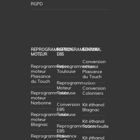
RGPD
REPROGRAMMATION
REPROGRAMMATION
ETHANOL
MOTEUR
E85
Conversion
Reprogrammation
Reprogrammation
éthanol
moteur
Toulouse
Plaisance
Plaisance
du Touch
du Touch
Reprogrammation
Moteur
Conversion
Reprogrammation
Toulouse
Colomiers
moteur
Narbonne
Conversion
Kit éthanol
E85
Blagnac
Reprogrammation
Toulouse
moteur
Kit éthanol
Blagnac
Reprogrammation
Tournefeuille
E85
Reprogrammation
Plaisance
Kit éthanol