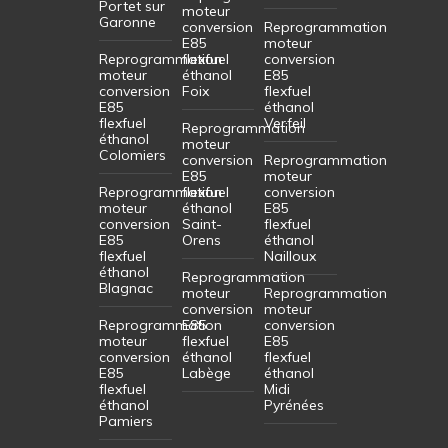
Portet sur
moteur
Garonne
conversion
Reprogrammation
E85
moteur
Reprogrammation
flexfuel
conversion
moteur
éthanol
E85
conversion
Foix
flexfuel
E85
éthanol
flexfuel
Verfeil
Reprogrammation
éthanol
moteur
Colomiers
conversion
Reprogrammation
E85
moteur
Reprogrammation
flexfuel
conversion
moteur
éthanol
E85
conversion
Saint-
flexfuel
E85
Orens
éthanol
flexfuel
Nailloux
éthanol
Reprogrammation
Blagnac
moteur
Reprogrammation
conversion
moteur
Reprogrammation
E85
conversion
moteur
flexfuel
E85
conversion
éthanol
flexfuel
E85
Labège
éthanol
flexfuel
Midi
éthanol
Pyrénées
Pamiers