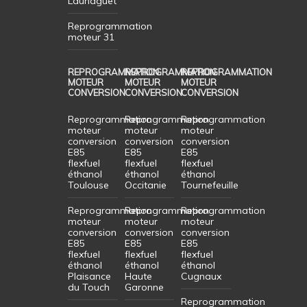
Launaguet
Reprogrammation
moteur 31
REPROGRAMMATION
REPROGRAMMATION
REPROGRAMMATION
MOTEUR
MOTEUR
MOTEUR
CONVERSION
CONVERSION
CONVERSION
Reprogrammation
Reprogrammation
Reprogrammation
moteur
moteur
moteur
conversion
conversion
conversion
E85
E85
E85
flexfuel
flexfuel
flexfuel
éthanol
éthanol
éthanol
Toulouse
Occitanie
Tournefeuille
Reprogrammation
Reprogrammation
Reprogrammation
moteur
moteur
moteur
conversion
conversion
conversion
E85
E85
E85
flexfuel
flexfuel
flexfuel
éthanol
éthanol
éthanol
Plaisance
Haute
Cugnaux
du Touch
Garonne
Reprogrammation