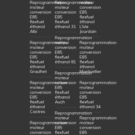
Reprogrammation
Reprogrammation
moteur
moteur
moteur
conversion
conversion
conversion
E85
E85
E85
flexfuel
flexfuel
flexfuel
éthanol
éthanol
éthanol 31
L’Isle
Albi
Jourdain
Reprogrammation
Reprogrammation
moteur
Reprogrammation
moteur
conversion
moteur
conversion
E85
conversion
E85
flexfuel
E85
flexfuel
éthanol 81
flexfuel
éthanol
éthanol
Graulhet
Montpellier
Reprogrammation
moteur
Reprogrammation
conversion
Reprogrammation
moteur
E85
moteur
conversion
flexfuel
conversion
E85
éthanol
E85
flexfuel
Auch
flexfuel
éthanol
éthanol 34
Castres
Reprogrammation
moteur
Reprogrammation
Reprogrammation
conversion
moteur
moteur
E85
conversion
conversion
flexfuel
E85