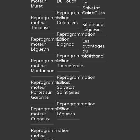
moteur
Du Touch
La
Muret
Salvetat
Reprogrammation
Saint Gilles
Reprogrammation
E85
moteur
Colomiers
Kit éthanol
Toulouse
Léguevin
Reprogrammation
Reprogrammation
E85
Les
moteur
Blagnac
avantages
Léguevin
du
Reprogrammation
bioéthanol
Reprogrammation
E85
moteur
Tournefeuille
Montauban
Reprogrammation
Reprogrammation
E85 La
moteur
Salvetat
Portet sur
Saint Gilles
Garonne
Reprogrammation
Reprogrammation
E85
moteur
Léguevin
Cugnaux
Reprogrammation
moteur