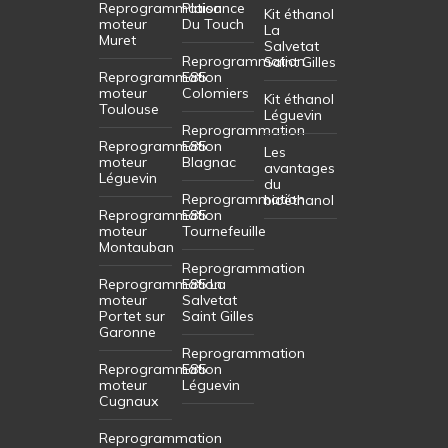
Reprogrammation
Plaisance
Kit éthanol
moteur
Du Touch
La
Muret
Salvetat
Reprogrammation
Saint Gilles
Reprogrammation
E85
moteur
Colomiers
Kit éthanol
Toulouse
Léguevin
Reprogrammation
Reprogrammation
E85
Les
moteur
Blagnac
avantages
Léguevin
du
Reprogrammation
bioéthanol
Reprogrammation
E85
moteur
Tournefeuille
Montauban
Reprogrammation
Reprogrammation
E85 La
moteur
Salvetat
Portet sur
Saint Gilles
Garonne
Reprogrammation
Reprogrammation
E85
moteur
Léguevin
Cugnaux
Reprogrammation