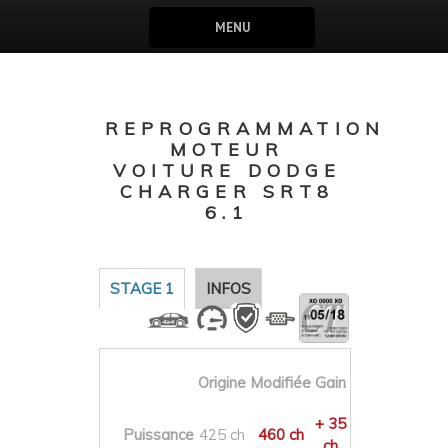
MENU
REPROGRAMMATION
MOTEUR
VOITURE DODGE
CHARGER SRT8
6.1
STAGE 1
INFOS
Origine
Modifiée
Gain
+ 35
Puissance
425 ch
460 ch
ch