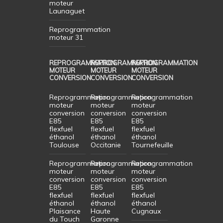
moteur
Launaguet
Reprogrammation
moteur 31
REPROGRAMMATION
REPROGRAMMATION
REPROGRAMMATION
MOTEUR
MOTEUR
MOTEUR
CONVERSION
CONVERSION
CONVERSION
Reprogrammation
Reprogrammation
Reprogrammation
moteur
moteur
moteur
conversion
conversion
conversion
E85
E85
E85
flexfuel
flexfuel
flexfuel
éthanol
éthanol
éthanol
Toulouse
Occitanie
Tournefeuille
Reprogrammation
Reprogrammation
Reprogrammation
moteur
moteur
moteur
conversion
conversion
conversion
E85
E85
E85
flexfuel
flexfuel
flexfuel
éthanol
éthanol
éthanol
Plaisance
Haute
Cugnaux
du Touch
Garonne