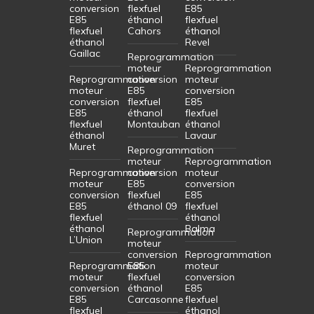
conversion
flexfuel
E85
E85
éthanol
flexfuel
flexfuel
Cahors
éthanol
éthanol
Revel
Gaillac
Reprogrammation
moteur
Reprogrammation
Reprogrammation
conversion
moteur
moteur
E85
conversion
conversion
flexfuel
E85
E85
éthanol
flexfuel
flexfuel
Montauban
éthanol
éthanol
Lavaur
Muret
Reprogrammation
moteur
Reprogrammation
Reprogrammation
conversion
moteur
moteur
E85
conversion
conversion
flexfuel
E85
E85
éthanol 09
flexfuel
flexfuel
éthanol
éthanol
Balma
Reprogrammation
L’Union
moteur
conversion
Reprogrammation
Reprogrammation
E85
moteur
moteur
flexfuel
conversion
conversion
éthanol
E85
E85
Carcasonne
flexfuel
flexfuel
éthanol