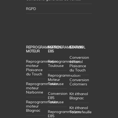
RGPD
REPROGRAMMATION
REPROGRAMMATION
ETHANOL
MOTEUR
E85
Conversion
Reprogrammation
Reprogrammation
éthanol
moteur
Toulouse
Plaisance
Plaisance
du Touch
du Touch
Reprogrammation
Moteur
Conversion
Reprogrammation
Toulouse
Colomiers
moteur
Narbonne
Conversion
Kit éthanol
E85
Blagnac
Reprogrammation
Toulouse
moteur
Kit éthanol
Blagnac
Reprogrammation
Tournefeuille
E85