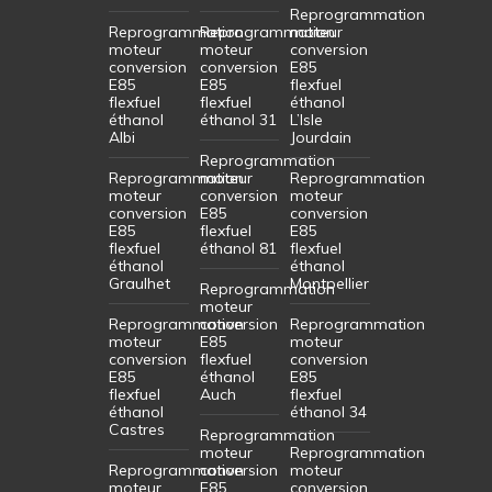
Reprogrammation
Reprogrammation
Reprogrammation
moteur
moteur
moteur
conversion
conversion
conversion
E85
E85
E85
flexfuel
flexfuel
flexfuel
éthanol
éthanol
éthanol 31
L’Isle
Albi
Jourdain
Reprogrammation
Reprogrammation
moteur
Reprogrammation
moteur
conversion
moteur
conversion
E85
conversion
E85
flexfuel
E85
flexfuel
éthanol 81
flexfuel
éthanol
éthanol
Graulhet
Montpellier
Reprogrammation
moteur
Reprogrammation
conversion
Reprogrammation
moteur
E85
moteur
conversion
flexfuel
conversion
E85
éthanol
E85
flexfuel
Auch
flexfuel
éthanol
éthanol 34
Castres
Reprogrammation
moteur
Reprogrammation
Reprogrammation
conversion
moteur
moteur
E85
conversion