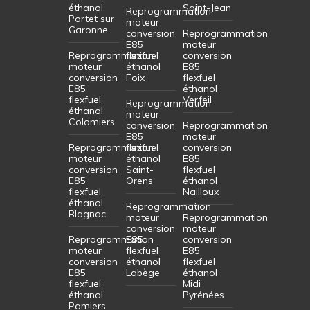
éthanol
Saint-Jean
Reprogrammation
Portet sur
moteur
Garonne
conversion
Reprogrammation
E85
moteur
Reprogrammation
flexfuel
conversion
moteur
éthanol
E85
conversion
Foix
flexfuel
E85
éthanol
flexfuel
Verfeil
Reprogrammation
éthanol
moteur
Colomiers
conversion
Reprogrammation
E85
moteur
Reprogrammation
flexfuel
conversion
moteur
éthanol
E85
conversion
Saint-
flexfuel
E85
Orens
éthanol
flexfuel
Nailloux
éthanol
Reprogrammation
Blagnac
moteur
Reprogrammation
conversion
moteur
Reprogrammation
E85
conversion
moteur
flexfuel
E85
conversion
éthanol
flexfuel
E85
Labège
éthanol
flexfuel
Midi
éthanol
Pyrénées
Pamiers