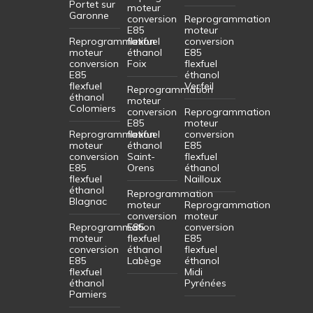
Portet sur
moteur
Garonne
conversion
Reprogrammation
E85
moteur
Reprogrammation
flexfuel
conversion
moteur
éthanol
E85
conversion
Foix
flexfuel
E85
éthanol
flexfuel
Verfeil
Reprogrammation
éthanol
moteur
Colomiers
conversion
Reprogrammation
E85
moteur
Reprogrammation
flexfuel
conversion
moteur
éthanol
E85
conversion
Saint-
flexfuel
E85
Orens
éthanol
flexfuel
Nailloux
éthanol
Reprogrammation
Blagnac
moteur
Reprogrammation
conversion
moteur
Reprogrammation
E85
conversion
moteur
flexfuel
E85
conversion
éthanol
flexfuel
E85
Labège
éthanol
flexfuel
Midi
éthanol
Pyrénées
Pamiers