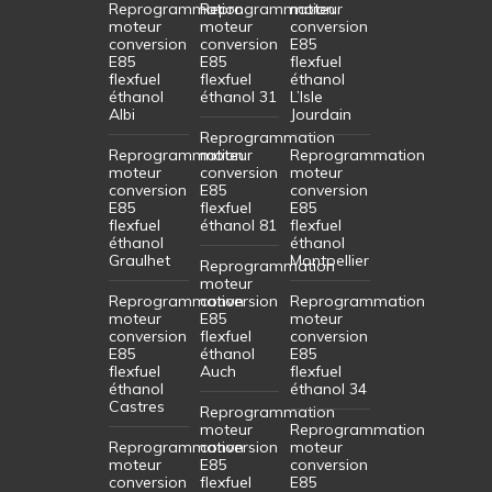
Reprogrammation
Reprogrammation
moteur
moteur
moteur
conversion
conversion
conversion
E85
E85
E85
flexfuel
flexfuel
flexfuel
éthanol
éthanol
éthanol 31
L’Isle
Albi
Jourdain
Reprogrammation
Reprogrammation
moteur
Reprogrammation
moteur
conversion
moteur
conversion
E85
conversion
E85
flexfuel
E85
flexfuel
éthanol 81
flexfuel
éthanol
éthanol
Graulhet
Montpellier
Reprogrammation
moteur
Reprogrammation
conversion
Reprogrammation
moteur
E85
moteur
conversion
flexfuel
conversion
E85
éthanol
E85
flexfuel
Auch
flexfuel
éthanol
éthanol 34
Castres
Reprogrammation
moteur
Reprogrammation
Reprogrammation
conversion
moteur
moteur
E85
conversion
conversion
flexfuel
E85