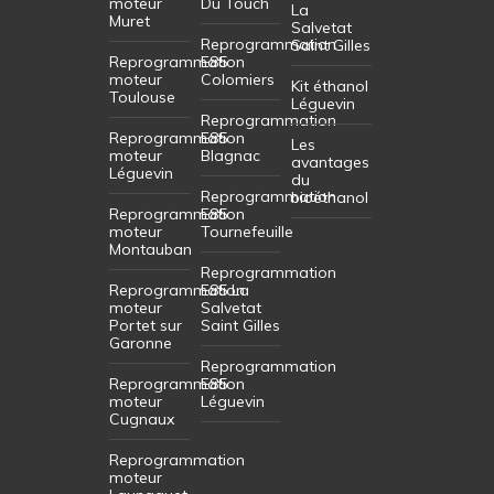
moteur
Du Touch
La
Muret
Salvetat
Reprogrammation
Saint Gilles
Reprogrammation
E85
moteur
Colomiers
Kit éthanol
Toulouse
Léguevin
Reprogrammation
Reprogrammation
E85
Les
moteur
Blagnac
avantages
Léguevin
du
Reprogrammation
bioéthanol
Reprogrammation
E85
moteur
Tournefeuille
Montauban
Reprogrammation
Reprogrammation
E85 La
moteur
Salvetat
Portet sur
Saint Gilles
Garonne
Reprogrammation
Reprogrammation
E85
moteur
Léguevin
Cugnaux
Reprogrammation
moteur