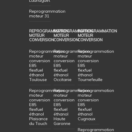
Launaguet
Reprogrammation
moteur 31
REPROGRAMMATION
REPROGRAMMATION
REPROGRAMMATION
MOTEUR
MOTEUR
MOTEUR
CONVERSION
CONVERSION
CONVERSION
Reprogrammation
Reprogrammation
Reprogrammation
moteur
moteur
moteur
conversion
conversion
conversion
E85
E85
E85
flexfuel
flexfuel
flexfuel
éthanol
éthanol
éthanol
Toulouse
Occitanie
Tournefeuille
Reprogrammation
Reprogrammation
Reprogrammation
moteur
moteur
moteur
conversion
conversion
conversion
E85
E85
E85
flexfuel
flexfuel
flexfuel
éthanol
éthanol
éthanol
Plaisance
Haute
Cugnaux
du Touch
Garonne
Reprogrammation