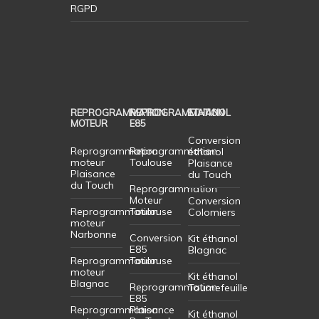
RGPD
REPROGRAMMATION
REPROGRAMMATION
ETHANOL
MOTEUR
E85
Conversion
Reprogrammation
Reprogrammation
éthanol
moteur
Toulouse
Plaisance
Plaisance
du Touch
du Touch
Reprogrammation
Moteur
Conversion
Reprogrammation
Toulouse
Colomiers
moteur
Narbonne
Conversion
Kit éthanol
E85
Blagnac
Reprogrammation
Toulouse
moteur
Kit éthanol
Blagnac
Reprogrammation
Tournefeuille
E85
Reprogrammation
Plaisance
Kit éthanol