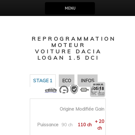
MENU
REPROGRAMMATION
MOTEUR
VOITURE DACIA
LOGAN 1.5 DCI
STAGE 1
ECO
INFOS
Origine
Modifiée
Gain
+ 20
Puissance
90 ch
110 ch
ch