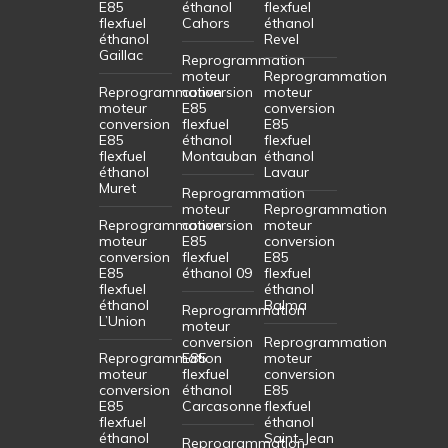
E85
éthanol
flexfuel
flexfuel
Cahors
éthanol
éthanol
Revel
Gaillac
Reprogrammation
moteur
Reprogrammation
Reprogrammation
conversion
moteur
moteur
E85
conversion
conversion
flexfuel
E85
E85
éthanol
flexfuel
flexfuel
Montauban
éthanol
éthanol
Lavaur
Muret
Reprogrammation
moteur
Reprogrammation
Reprogrammation
conversion
moteur
moteur
E85
conversion
conversion
flexfuel
E85
E85
éthanol 09
flexfuel
flexfuel
éthanol
éthanol
Balma
Reprogrammation
L’Union
moteur
conversion
Reprogrammation
Reprogrammation
E85
moteur
moteur
flexfuel
conversion
conversion
éthanol
E85
E85
Carcasonne
flexfuel
flexfuel
éthanol
éthanol
Saint-Jean
Reprogrammation