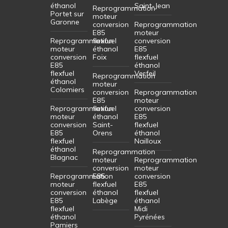
éthanol
Saint-Jean
Reprogrammation
Portet sur
moteur
Garonne
conversion
Reprogrammation
E85
moteur
Reprogrammation
flexfuel
conversion
moteur
éthanol
E85
conversion
Foix
flexfuel
E85
éthanol
flexfuel
Verfeil
Reprogrammation
éthanol
moteur
Colomiers
conversion
Reprogrammation
E85
moteur
Reprogrammation
flexfuel
conversion
moteur
éthanol
E85
conversion
Saint-
flexfuel
E85
Orens
éthanol
flexfuel
Nailloux
éthanol
Reprogrammation
Blagnac
moteur
Reprogrammation
conversion
moteur
Reprogrammation
E85
conversion
moteur
flexfuel
E85
conversion
éthanol
flexfuel
E85
Labège
éthanol
flexfuel
Midi
éthanol
Pyrénées
Pamiers