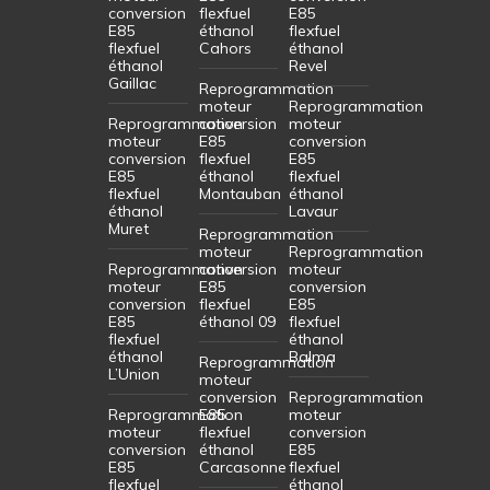
conversion
flexfuel
E85
E85
éthanol
flexfuel
flexfuel
Cahors
éthanol
éthanol
Revel
Gaillac
Reprogrammation
moteur
Reprogrammation
Reprogrammation
conversion
moteur
moteur
E85
conversion
conversion
flexfuel
E85
E85
éthanol
flexfuel
flexfuel
Montauban
éthanol
éthanol
Lavaur
Muret
Reprogrammation
moteur
Reprogrammation
Reprogrammation
conversion
moteur
moteur
E85
conversion
conversion
flexfuel
E85
E85
éthanol 09
flexfuel
flexfuel
éthanol
éthanol
Balma
Reprogrammation
L’Union
moteur
conversion
Reprogrammation
Reprogrammation
E85
moteur
moteur
flexfuel
conversion
conversion
éthanol
E85
E85
Carcasonne
flexfuel
flexfuel
éthanol