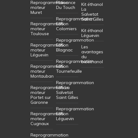
Reprogrammation
Plaisance
Kit éthanol
moteur
Du Touch
La
Muret
Salvetat
Reprogrammation
Saint Gilles
Reprogrammation
E85
moteur
Colomiers
Kit éthanol
Toulouse
Léguevin
Reprogrammation
Reprogrammation
E85
Les
moteur
Blagnac
avantages
Léguevin
du
Reprogrammation
bioéthanol
Reprogrammation
E85
moteur
Tournefeuille
Montauban
Reprogrammation
Reprogrammation
E85 La
moteur
Salvetat
Portet sur
Saint Gilles
Garonne
Reprogrammation
Reprogrammation
E85
moteur
Léguevin
Cugnaux
Reprogrammation