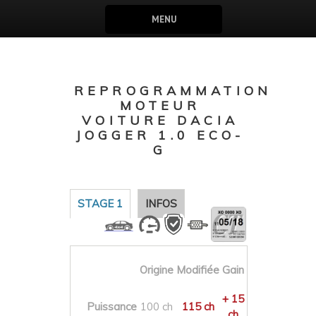
MENU
REPROGRAMMATION
MOTEUR
VOITURE DACIA
JOGGER 1.0 ECO-
G
STAGE 1
INFOS
Origine
Modifiée
Gain
+ 15
Puissance
100 ch
115 ch
ch