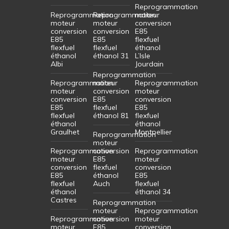
Reprogrammation
Reprogrammation
Reprogrammation
moteur
moteur
moteur
conversion
conversion
conversion
E85
E85
E85
flexfuel
flexfuel
flexfuel
éthanol
éthanol
éthanol 31
L’Isle
Albi
Jourdain
Reprogrammation
Reprogrammation
moteur
Reprogrammation
moteur
conversion
moteur
conversion
E85
conversion
E85
flexfuel
E85
flexfuel
éthanol 81
flexfuel
éthanol
éthanol
Graulhet
Montpellier
Reprogrammation
moteur
Reprogrammation
conversion
Reprogrammation
moteur
E85
moteur
conversion
flexfuel
conversion
E85
éthanol
E85
flexfuel
Auch
flexfuel
éthanol
éthanol 34
Castres
Reprogrammation
moteur
Reprogrammation
Reprogrammation
conversion
moteur
moteur
E85
conversion