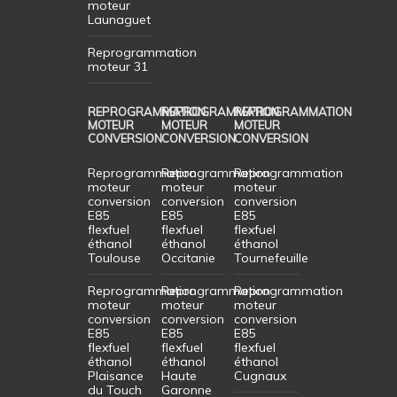
moteur
Launaguet
Reprogrammation
moteur 31
REPROGRAMMATION
REPROGRAMMATION
REPROGRAMMATION
MOTEUR
MOTEUR
MOTEUR
CONVERSION
CONVERSION
CONVERSION
Reprogrammation
Reprogrammation
Reprogrammation
moteur
moteur
moteur
conversion
conversion
conversion
E85
E85
E85
flexfuel
flexfuel
flexfuel
éthanol
éthanol
éthanol
Toulouse
Occitanie
Tournefeuille
Reprogrammation
Reprogrammation
Reprogrammation
moteur
moteur
moteur
conversion
conversion
conversion
E85
E85
E85
flexfuel
flexfuel
flexfuel
éthanol
éthanol
éthanol
Plaisance
Haute
Cugnaux
du Touch
Garonne