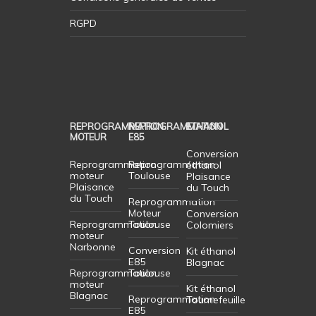
RGPD
REPROGRAMMATION
REPROGRAMMATION
ETHANOL
MOTEUR
E85
Conversion
Reprogrammation
Reprogrammation
éthanol
moteur
Toulouse
Plaisance
Plaisance
du Touch
du Touch
Reprogrammation
Moteur
Conversion
Reprogrammation
Toulouse
Colomiers
moteur
Narbonne
Conversion
Kit éthanol
E85
Blagnac
Reprogrammation
Toulouse
moteur
Kit éthanol
Blagnac
Reprogrammation
Tournefeuille
E85