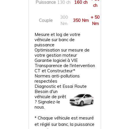
Puissance
130 ch
160 ch
ch
300
+ 50
Couple
350 Nm
Nm
Nm
Mesure et log de votre
véhicule sur banc de
puissance
Optimisation sur mesure de
votre gestion moteur
Garantie logiciel à VIE
Transparence de l'intervention
CT et Constructeur*
Normes anti-pollutions
respectées
Diagnostic et Essai Route
Besoin d'un
véhicule de prêt
? Signalez-le
nous.
* Chaque véhicule est mesuré
et réglé sur banc, la puissance