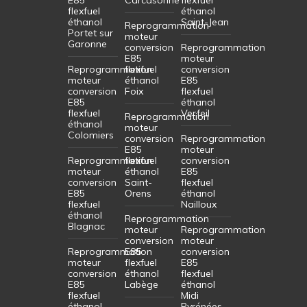
flexfuel
éthanol
éthanol
Saint-Jean
Reprogrammation
Portet sur
moteur
Garonne
conversion
Reprogrammation
E85
moteur
Reprogrammation
flexfuel
conversion
moteur
éthanol
E85
conversion
Foix
flexfuel
E85
éthanol
flexfuel
Verfeil
Reprogrammation
éthanol
moteur
Colomiers
conversion
Reprogrammation
E85
moteur
Reprogrammation
flexfuel
conversion
moteur
éthanol
E85
conversion
Saint-
flexfuel
E85
Orens
éthanol
flexfuel
Nailloux
éthanol
Reprogrammation
Blagnac
moteur
Reprogrammation
conversion
moteur
Reprogrammation
E85
conversion
moteur
flexfuel
E85
conversion
éthanol
flexfuel
E85
Labège
éthanol
flexfuel
Midi
éthanol
Pyrénées