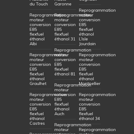
du Touch
Garonne
Reprogrammation
Reprogrammation
Reprogrammation
moteur
moteur
moteur
conversion
conversion
conversion
E85
E85
E85
flexfuel
flexfuel
flexfuel
éthanol
éthanol
éthanol 31
L’Isle
Albi
Jourdain
Reprogrammation
Reprogrammation
moteur
Reprogrammation
moteur
conversion
moteur
conversion
E85
conversion
E85
flexfuel
E85
flexfuel
éthanol 81
flexfuel
éthanol
éthanol
Graulhet
Montpellier
Reprogrammation
moteur
Reprogrammation
conversion
Reprogrammation
moteur
E85
moteur
conversion
flexfuel
conversion
E85
éthanol
E85
flexfuel
Auch
flexfuel
éthanol
éthanol 34
Castres
Reprogrammation
moteur
Reprogrammation