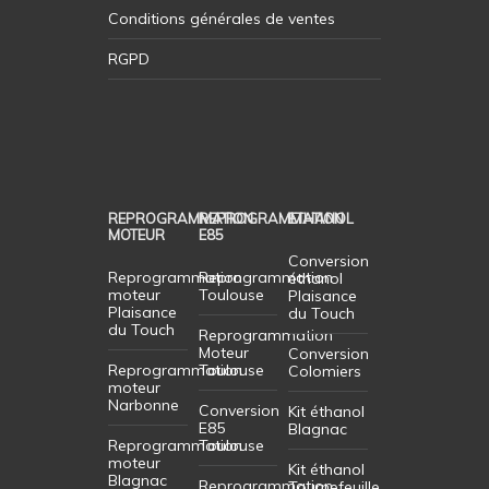
Conditions générales de ventes
RGPD
REPROGRAMMATION
REPROGRAMMATION
ETHANOL
MOTEUR
E85
Conversion
Reprogrammation
Reprogrammation
éthanol
moteur
Toulouse
Plaisance
Plaisance
du Touch
du Touch
Reprogrammation
Moteur
Conversion
Reprogrammation
Toulouse
Colomiers
moteur
Narbonne
Conversion
Kit éthanol
E85
Blagnac
Reprogrammation
Toulouse
moteur
Kit éthanol
Blagnac
Reprogrammation
Tournefeuille