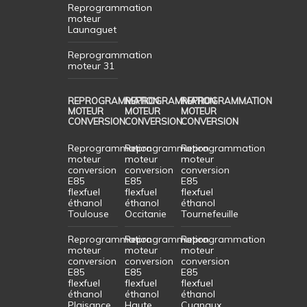
Reprogrammation
moteur
Launaguet
Reprogrammation
moteur 31
REPROGRAMMATION
REPROGRAMMATION
REPROGRAMMATION
MOTEUR
MOTEUR
MOTEUR
CONVERSION
CONVERSION
CONVERSION
Reprogrammation
Reprogrammation
Reprogrammation
moteur
moteur
moteur
conversion
conversion
conversion
E85
E85
E85
flexfuel
flexfuel
flexfuel
éthanol
éthanol
éthanol
Toulouse
Occitanie
Tournefeuille
Reprogrammation
Reprogrammation
Reprogrammation
moteur
moteur
moteur
conversion
conversion
conversion
E85
E85
E85
flexfuel
flexfuel
flexfuel
éthanol
éthanol
éthanol
Plaisance
Haute
Cugnaux