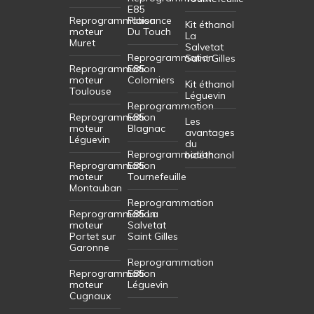
E85
Reprogrammation
Plaisance
Kit éthanol
moteur
Du Touch
La
Muret
Salvetat
Reprogrammation
Saint Gilles
Reprogrammation
E85
moteur
Colomiers
Kit éthanol
Toulouse
Léguevin
Reprogrammation
Reprogrammation
E85
Les
moteur
Blagnac
avantages
Léguevin
du
Reprogrammation
bioéthanol
Reprogrammation
E85
moteur
Tournefeuille
Montauban
Reprogrammation
Reprogrammation
E85 La
moteur
Salvetat
Portet sur
Saint Gilles
Garonne
Reprogrammation
Reprogrammation
E85
moteur
Léguevin
Cugnaux