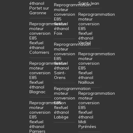
éthanol
Saint-Jean
Reprogrammation
Portet sur
moteur
Garonne
conversion
Reprogrammation
E85
moteur
Reprogrammation
flexfuel
conversion
moteur
éthanol
E85
conversion
Foix
flexfuel
E85
éthanol
flexfuel
Verfeil
Reprogrammation
éthanol
moteur
Colomiers
conversion
Reprogrammation
E85
moteur
Reprogrammation
flexfuel
conversion
moteur
éthanol
E85
conversion
Saint-
flexfuel
E85
Orens
éthanol
flexfuel
Nailloux
éthanol
Reprogrammation
Blagnac
moteur
Reprogrammation
conversion
moteur
Reprogrammation
E85
conversion
moteur
flexfuel
E85
conversion
éthanol
flexfuel
E85
Labège
éthanol
flexfuel
Midi
éthanol
Pyrénées
Pamiers