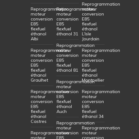
Reprogrammation
Reprogrammation
Reprogrammation
moteur
moteur
moteur
conversion
conversion
conversion
E85
E85
E85
flexfuel
flexfuel
flexfuel
éthanol
éthanol
éthanol 31
L’Isle
Albi
Jourdain
Reprogrammation
Reprogrammation
moteur
Reprogrammation
moteur
conversion
moteur
conversion
E85
conversion
E85
flexfuel
E85
flexfuel
éthanol 81
flexfuel
éthanol
éthanol
Graulhet
Montpellier
Reprogrammation
moteur
Reprogrammation
conversion
Reprogrammation
moteur
E85
moteur
conversion
flexfuel
conversion
E85
éthanol
E85
flexfuel
Auch
flexfuel
éthanol
éthanol 34
Castres
Reprogrammation
moteur
Reprogrammation
Reprogrammation
conversion
moteur
moteur
E85
conversion