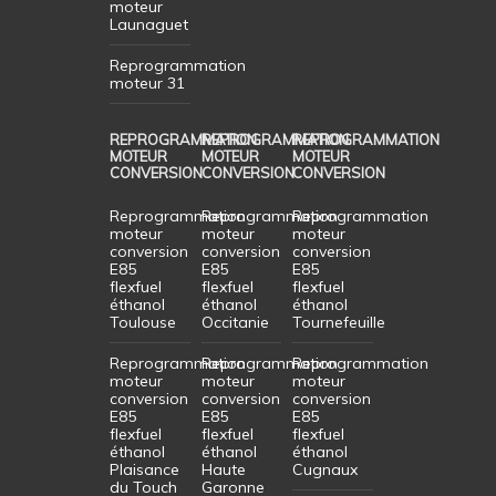
moteur
Launaguet
Reprogrammation
moteur 31
REPROGRAMMATION
REPROGRAMMATION
REPROGRAMMATION
MOTEUR
MOTEUR
MOTEUR
CONVERSION
CONVERSION
CONVERSION
Reprogrammation
Reprogrammation
Reprogrammation
moteur
moteur
moteur
conversion
conversion
conversion
E85
E85
E85
flexfuel
flexfuel
flexfuel
éthanol
éthanol
éthanol
Toulouse
Occitanie
Tournefeuille
Reprogrammation
Reprogrammation
Reprogrammation
moteur
moteur
moteur
conversion
conversion
conversion
E85
E85
E85
flexfuel
flexfuel
flexfuel
éthanol
éthanol
éthanol
Plaisance
Haute
Cugnaux
du Touch
Garonne