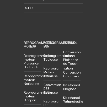
RGPD
REPROGRAMMATION
REPROGRAMMATION
ETHANOL
MOTEUR
E85
Conversion
Reprogrammation
Reprogrammation
éthanol
moteur
Toulouse
Plaisance
Plaisance
du Touch
du Touch
Reprogrammation
Moteur
Conversion
Reprogrammation
Toulouse
Colomiers
moteur
Narbonne
Conversion
Kit éthanol
E85
Blagnac
Reprogrammation
Toulouse
moteur
Kit éthanol
Blagnac
Reprogrammation
Tournefeuille
E85