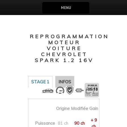
MENU
REPROGRAMMATION
MOTEUR
VOITURE
CHEVROLET
SPARK 1.2 16V
STAGE 1
INFOS
Origine
Modifiée
Gain
+ 9
Puissance
81 ch
90 ch
ch