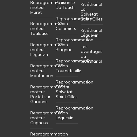
Reprogrammation
Plaisance
Kit éthanol
moteur
Du Touch
La
Muret
Salvetat
Reprogrammation
Saint Gilles
Reprogrammation
E85
moteur
Colomiers
Kit éthanol
Toulouse
Léguevin
Reprogrammation
Reprogrammation
E85
Les
moteur
Blagnac
avantages
Léguevin
du
Reprogrammation
bioéthanol
Reprogrammation
E85
moteur
Tournefeuille
Montauban
Reprogrammation
Reprogrammation
E85 La
moteur
Salvetat
Portet sur
Saint Gilles
Garonne
Reprogrammation
Reprogrammation
E85
moteur
Léguevin
Cugnaux
Reprogrammation