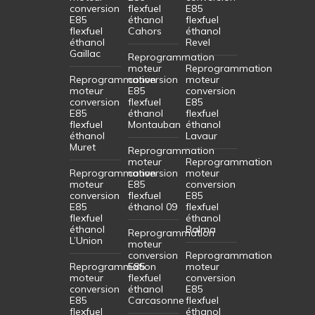
conversion
flexfuel
E85
E85
éthanol
flexfuel
flexfuel
Cahors
éthanol
éthanol
Revel
Gaillac
Reprogrammation
moteur
Reprogrammation
Reprogrammation
conversion
moteur
moteur
E85
conversion
conversion
flexfuel
E85
E85
éthanol
flexfuel
flexfuel
Montauban
éthanol
éthanol
Lavaur
Muret
Reprogrammation
moteur
Reprogrammation
Reprogrammation
conversion
moteur
moteur
E85
conversion
conversion
flexfuel
E85
E85
éthanol 09
flexfuel
flexfuel
éthanol
éthanol
Balma
Reprogrammation
L’Union
moteur
conversion
Reprogrammation
Reprogrammation
E85
moteur
moteur
flexfuel
conversion
conversion
éthanol
E85
E85
Carcasonne
flexfuel
flexfuel
éthanol