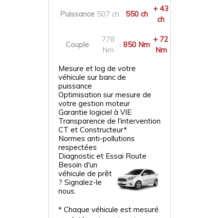
+ 43
Puissance
507 ch
550 ch
ch
778
+ 72
Couple
850 Nm
Nm
Nm
Mesure et log de votre
véhicule sur banc de
puissance
Optimisation sur mesure de
votre gestion moteur
Garantie logiciel à VIE
Transparence de l'intervention
CT et Constructeur*
Normes anti-pollutions
respectées
Diagnostic et Essai Route
Besoin d'un
véhicule de prêt
? Signalez-le
nous.
* Chaque véhicule est mesuré