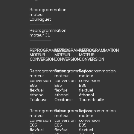
Reprogrammation
moteur
Launaguet
Reprogrammation
moteur 31
REPROGRAMMATION
REPROGRAMMATION
REPROGRAMMATION
MOTEUR
MOTEUR
MOTEUR
CONVERSION
CONVERSION
CONVERSION
Reprogrammation
Reprogrammation
Reprogrammation
moteur
moteur
moteur
conversion
conversion
conversion
E85
E85
E85
flexfuel
flexfuel
flexfuel
éthanol
éthanol
éthanol
Toulouse
Occitanie
Tournefeuille
Reprogrammation
Reprogrammation
Reprogrammation
moteur
moteur
moteur
conversion
conversion
conversion
E85
E85
E85
flexfuel
flexfuel
flexfuel