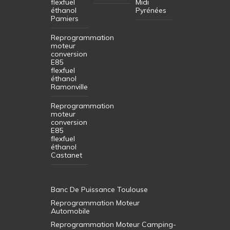
flexfuel
Midi
éthanol
Pyrénées
Pamiers
Reprogrammation
moteur
conversion
E85
flexfuel
éthanol
Ramonville
Reprogrammation
moteur
conversion
E85
flexfuel
éthanol
Castanet
Banc De Puissance Toulouse
Reprogrammation Moteur
Automobile
Reprogrammation Moteur Camping-