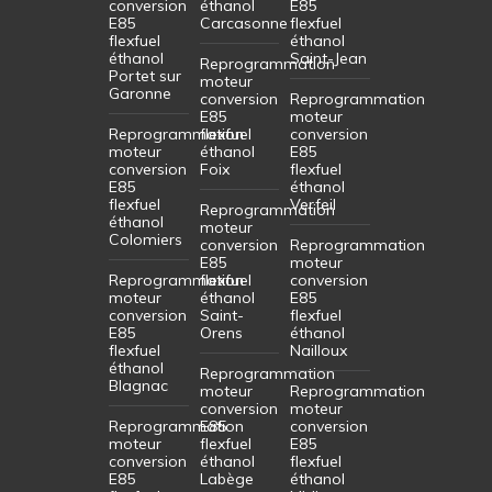
conversion
éthanol
E85
E85
Carcasonne
flexfuel
flexfuel
éthanol
éthanol
Saint-Jean
Reprogrammation
Portet sur
moteur
Garonne
conversion
Reprogrammation
E85
moteur
Reprogrammation
flexfuel
conversion
moteur
éthanol
E85
conversion
Foix
flexfuel
E85
éthanol
flexfuel
Verfeil
Reprogrammation
éthanol
moteur
Colomiers
conversion
Reprogrammation
E85
moteur
Reprogrammation
flexfuel
conversion
moteur
éthanol
E85
conversion
Saint-
flexfuel
E85
Orens
éthanol
flexfuel
Nailloux
éthanol
Reprogrammation
Blagnac
moteur
Reprogrammation
conversion
moteur
Reprogrammation
E85
conversion
moteur
flexfuel
E85
conversion
éthanol
flexfuel
E85
Labège
éthanol