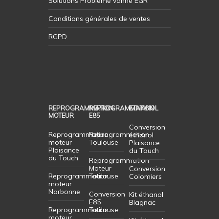
Solutions Probleme vanne EGR
Conditions générales de ventes
RGPD
REPROGRAMMATION
REPROGRAMMATION
ETHANOL
MOTEUR
E85
Conversion
Reprogrammation
Reprogrammation
éthanol
moteur
Toulouse
Plaisance
Plaisance
du Touch
du Touch
Reprogrammation
Moteur
Conversion
Reprogrammation
Toulouse
Colomiers
moteur
Narbonne
Conversion
Kit éthanol
E85
Blagnac
Reprogrammation
Toulouse
moteur