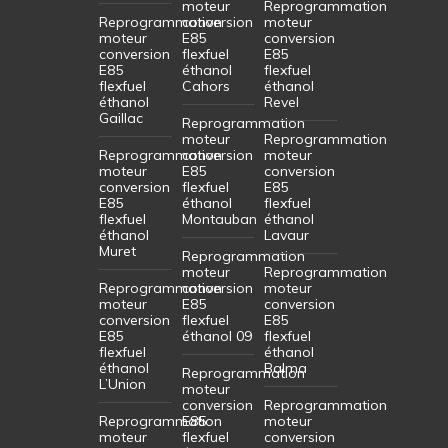
moteur
Reprogrammation
Reprogrammation
conversion
moteur
moteur
E85
conversion
conversion
flexfuel
E85
E85
éthanol
flexfuel
flexfuel
Cahors
éthanol
éthanol
Revel
Gaillac
Reprogrammation
moteur
Reprogrammation
Reprogrammation
conversion
moteur
moteur
E85
conversion
conversion
flexfuel
E85
E85
éthanol
flexfuel
flexfuel
Montauban
éthanol
éthanol
Lavaur
Muret
Reprogrammation
moteur
Reprogrammation
Reprogrammation
conversion
moteur
moteur
E85
conversion
conversion
flexfuel
E85
E85
éthanol 09
flexfuel
flexfuel
éthanol
éthanol
Balma
Reprogrammation
L’Union
moteur
conversion
Reprogrammation
Reprogrammation
E85
moteur
moteur
flexfuel
conversion