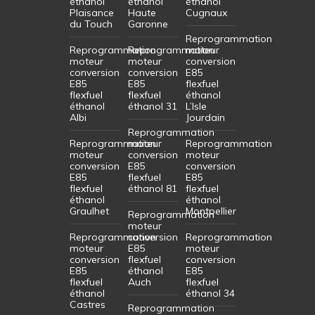
éthanol
éthanol
éthanol
Plaisance
Haute
Cugnaux
du Touch
Garonne
Reprogrammation
Reprogrammation
Reprogrammation
moteur
moteur
moteur
conversion
conversion
conversion
E85
E85
E85
flexfuel
flexfuel
flexfuel
éthanol
éthanol
éthanol 31
L’Isle
Albi
Jourdain
Reprogrammation
Reprogrammation
moteur
Reprogrammation
moteur
conversion
moteur
conversion
E85
conversion
E85
flexfuel
E85
flexfuel
éthanol 81
flexfuel
éthanol
éthanol
Graulhet
Montpellier
Reprogrammation
moteur
Reprogrammation
conversion
Reprogrammation
moteur
E85
moteur
conversion
flexfuel
conversion
E85
éthanol
E85
flexfuel
Auch
flexfuel
éthanol
éthanol 34
Castres
Reprogrammation