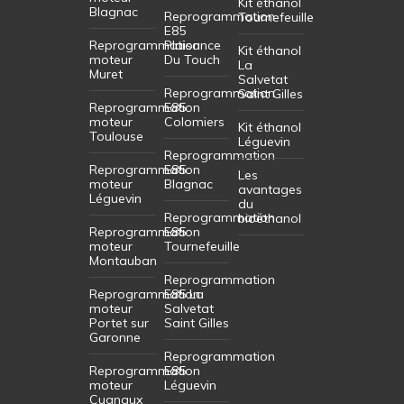
Kit éthanol
Blagnac
Reprogrammation
Tournefeuille
E85
Reprogrammation
Plaisance
Kit éthanol
moteur
Du Touch
La
Muret
Salvetat
Reprogrammation
Saint Gilles
Reprogrammation
E85
moteur
Colomiers
Kit éthanol
Toulouse
Léguevin
Reprogrammation
Reprogrammation
E85
Les
moteur
Blagnac
avantages
Léguevin
du
Reprogrammation
bioéthanol
Reprogrammation
E85
moteur
Tournefeuille
Montauban
Reprogrammation
Reprogrammation
E85 La
moteur
Salvetat
Portet sur
Saint Gilles
Garonne
Reprogrammation
Reprogrammation
E85
moteur
Léguevin
Cugnaux