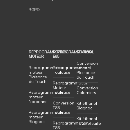
RGPD
REPROGRAMMATION
REPROGRAMMATION
ETHANOL
MOTEUR
E85
Conversion
Reprogrammation
Reprogrammation
éthanol
moteur
Toulouse
Plaisance
Plaisance
du Touch
du Touch
Reprogrammation
Moteur
Conversion
Reprogrammation
Toulouse
Colomiers
moteur
Narbonne
Conversion
Kit éthanol
E85
Blagnac
Reprogrammation
Toulouse
moteur
Kit éthanol
Blagnac
Reprogrammation
Tournefeuille
E85