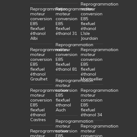
Reprogrammation
Reprogrammation
Reprogrammation
moteur
moteur
moteur
conversion
conversion
conversion
E85
E85
E85
flexfuel
flexfuel
flexfuel
éthanol
éthanol
éthanol 31
L’Isle
Albi
Jourdain
Reprogrammation
Reprogrammation
moteur
Reprogrammation
moteur
conversion
moteur
conversion
E85
conversion
E85
flexfuel
E85
flexfuel
éthanol 81
flexfuel
éthanol
éthanol
Graulhet
Montpellier
Reprogrammation
moteur
Reprogrammation
conversion
Reprogrammation
moteur
E85
moteur
conversion
flexfuel
conversion
E85
éthanol
E85
flexfuel
Auch
flexfuel
éthanol
éthanol 34
Castres
Reprogrammation
moteur
Reprogrammation
Reprogrammation
conversion
moteur
moteur
E85
conversion