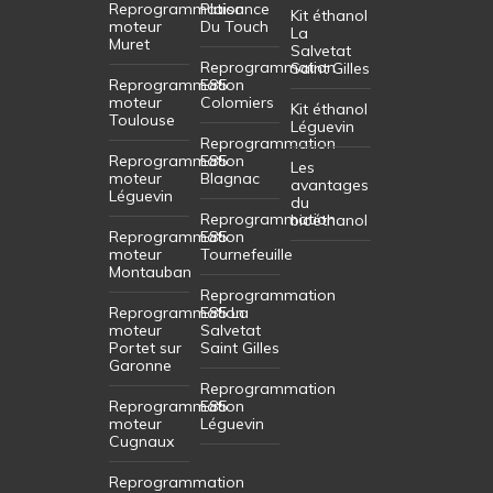
Reprogrammation
Plaisance
Kit éthanol
moteur
Du Touch
La
Muret
Salvetat
Reprogrammation
Saint Gilles
Reprogrammation
E85
moteur
Colomiers
Kit éthanol
Toulouse
Léguevin
Reprogrammation
Reprogrammation
E85
Les
moteur
Blagnac
avantages
Léguevin
du
Reprogrammation
bioéthanol
Reprogrammation
E85
moteur
Tournefeuille
Montauban
Reprogrammation
Reprogrammation
E85 La
moteur
Salvetat
Portet sur
Saint Gilles
Garonne
Reprogrammation
Reprogrammation
E85
moteur
Léguevin
Cugnaux
Reprogrammation