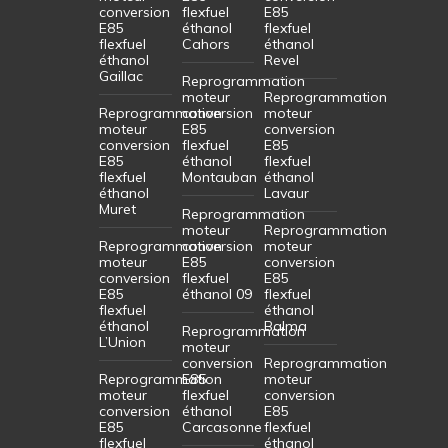
conversion
flexfuel
E85
E85
éthanol
flexfuel
flexfuel
Cahors
éthanol
éthanol
Revel
Gaillac
Reprogrammation
moteur
Reprogrammation
Reprogrammation
conversion
moteur
moteur
E85
conversion
conversion
flexfuel
E85
E85
éthanol
flexfuel
flexfuel
Montauban
éthanol
éthanol
Lavaur
Muret
Reprogrammation
moteur
Reprogrammation
Reprogrammation
conversion
moteur
moteur
E85
conversion
conversion
flexfuel
E85
E85
éthanol 09
flexfuel
flexfuel
éthanol
éthanol
Balma
Reprogrammation
L’Union
moteur
conversion
Reprogrammation
Reprogrammation
E85
moteur
moteur
flexfuel
conversion
conversion
éthanol
E85
E85
Carcasonne
flexfuel
flexfuel
éthanol