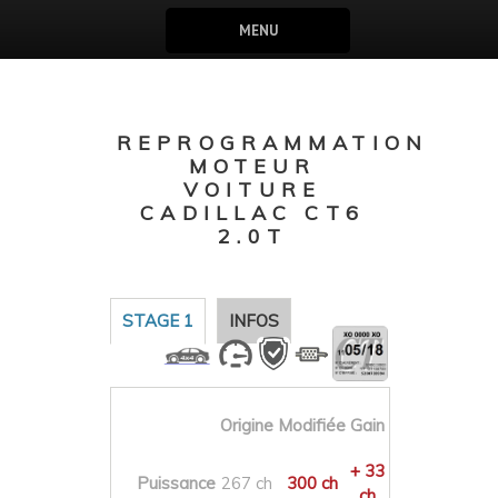
MENU
REPROGRAMMATION
MOTEUR
VOITURE
CADILLAC CT6
2.0T
STAGE 1
INFOS
Origine
Modifiée
Gain
+ 33
Puissance
267 ch
300 ch
ch