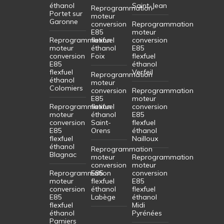
éthanol
Saint-Jean
Reprogrammation
Portet sur
moteur
Garonne
conversion
Reprogrammation
E85
moteur
Reprogrammation
flexfuel
conversion
moteur
éthanol
E85
conversion
Foix
flexfuel
E85
éthanol
flexfuel
Verfeil
Reprogrammation
éthanol
moteur
Colomiers
conversion
Reprogrammation
E85
moteur
Reprogrammation
flexfuel
conversion
moteur
éthanol
E85
conversion
Saint-
flexfuel
E85
Orens
éthanol
flexfuel
Nailloux
éthanol
Reprogrammation
Blagnac
moteur
Reprogrammation
conversion
moteur
Reprogrammation
E85
conversion
moteur
flexfuel
E85
conversion
éthanol
flexfuel
E85
Labège
éthanol
flexfuel
Midi
éthanol
Pyrénées
Pamiers