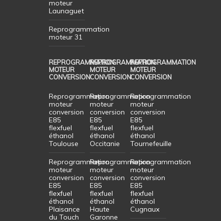
moteur
Launaguet
Reprogrammation
moteur 31
REPROGRAMMATION
REPROGRAMMATION
REPROGRAMMATION
MOTEUR
MOTEUR
MOTEUR
CONVERSION
CONVERSION
CONVERSION
Reprogrammation
Reprogrammation
Reprogrammation
moteur
moteur
moteur
conversion
conversion
conversion
E85
E85
E85
flexfuel
flexfuel
flexfuel
éthanol
éthanol
éthanol
Toulouse
Occitanie
Tournefeuille
Reprogrammation
Reprogrammation
Reprogrammation
moteur
moteur
moteur
conversion
conversion
conversion
E85
E85
E85
flexfuel
flexfuel
flexfuel
éthanol
éthanol
éthanol
Plaisance
Haute
Cugnaux
du Touch
Garonne