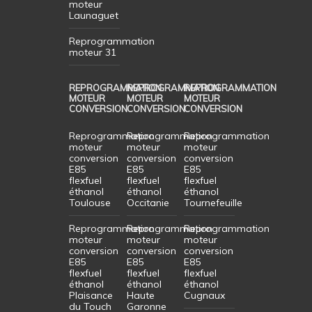
moteur
Launaguet
Reprogrammation
moteur 31
REPROGRAMMATION
REPROGRAMMATION
REPROGRAMMATION
MOTEUR
MOTEUR
MOTEUR
CONVERSION
CONVERSION
CONVERSION
Reprogrammation
Reprogrammation
Reprogrammation
moteur
moteur
moteur
conversion
conversion
conversion
E85
E85
E85
flexfuel
flexfuel
flexfuel
éthanol
éthanol
éthanol
Toulouse
Occitanie
Tournefeuille
Reprogrammation
Reprogrammation
Reprogrammation
moteur
moteur
moteur
conversion
conversion
conversion
E85
E85
E85
flexfuel
flexfuel
flexfuel
éthanol
éthanol
éthanol
Plaisance
Haute
Cugnaux
du Touch
Garonne