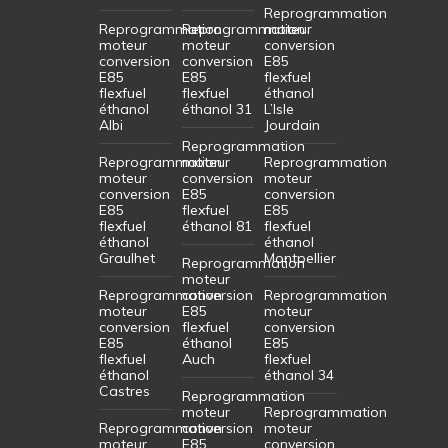
Reprogrammation
Reprogrammation
Reprogrammation
moteur
moteur
moteur
conversion
conversion
conversion
E85
E85
E85
flexfuel
flexfuel
flexfuel
éthanol
éthanol
éthanol 31
L’Isle
Albi
Jourdain
Reprogrammation
Reprogrammation
moteur
Reprogrammation
moteur
conversion
moteur
conversion
E85
conversion
E85
flexfuel
E85
flexfuel
éthanol 81
flexfuel
éthanol
éthanol
Graulhet
Montpellier
Reprogrammation
moteur
Reprogrammation
conversion
Reprogrammation
moteur
E85
moteur
conversion
flexfuel
conversion
E85
éthanol
E85
flexfuel
Auch
flexfuel
éthanol
éthanol 34
Castres
Reprogrammation
moteur
Reprogrammation
Reprogrammation
conversion
moteur
moteur
E85
conversion