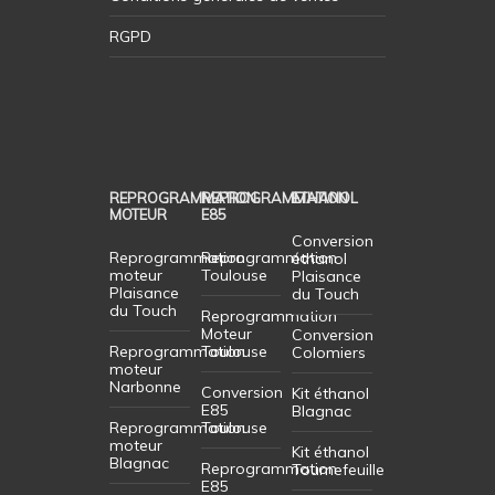
RGPD
REPROGRAMMATION
REPROGRAMMATION
ETHANOL
MOTEUR
E85
Conversion
Reprogrammation
Reprogrammation
éthanol
moteur
Toulouse
Plaisance
Plaisance
du Touch
du Touch
Reprogrammation
Moteur
Conversion
Reprogrammation
Toulouse
Colomiers
moteur
Narbonne
Conversion
Kit éthanol
E85
Blagnac
Reprogrammation
Toulouse
moteur
Kit éthanol
Blagnac
Reprogrammation
Tournefeuille
E85