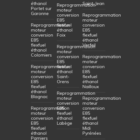
éthanol
Saint-Jean
Reprogrammation
Portet sur
moteur
Garonne
conversion
Reprogrammation
E85
moteur
Reprogrammation
flexfuel
conversion
moteur
éthanol
E85
conversion
Foix
flexfuel
E85
éthanol
flexfuel
Verfeil
Reprogrammation
éthanol
moteur
Colomiers
conversion
Reprogrammation
E85
moteur
Reprogrammation
flexfuel
conversion
moteur
éthanol
E85
conversion
Saint-
flexfuel
E85
Orens
éthanol
flexfuel
Nailloux
éthanol
Reprogrammation
Blagnac
moteur
Reprogrammation
conversion
moteur
Reprogrammation
E85
conversion
moteur
flexfuel
E85
conversion
éthanol
flexfuel
E85
Labège
éthanol
flexfuel
Midi
éthanol
Pyrénées
Pamiers