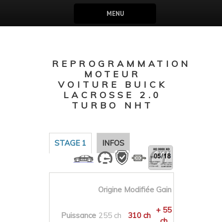
MENU
REPROGRAMMATION
MOTEUR
VOITURE BUICK
LACROSSE 2.0
TURBO NHT
STAGE 1
INFOS
Origine
Modifiée
Gain
+ 55
Puissance
255 ch
310 ch
ch