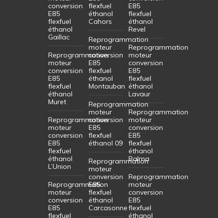
conversion
flexfuel
E85
E85
éthanol
flexfuel
flexfuel
Cahors
éthanol
éthanol
Revel
Gaillac
Reprogrammation
moteur
Reprogrammation
Reprogrammation
conversion
moteur
moteur
E85
conversion
conversion
flexfuel
E85
E85
éthanol
flexfuel
flexfuel
Montauban
éthanol
éthanol
Lavaur
Muret
Reprogrammation
moteur
Reprogrammation
Reprogrammation
conversion
moteur
moteur
E85
conversion
conversion
flexfuel
E85
E85
éthanol 09
flexfuel
flexfuel
éthanol
éthanol
Balma
Reprogrammation
L’Union
moteur
conversion
Reprogrammation
Reprogrammation
E85
moteur
moteur
flexfuel
conversion
conversion
éthanol
E85
E85
Carcasonne
flexfuel
flexfuel
éthanol