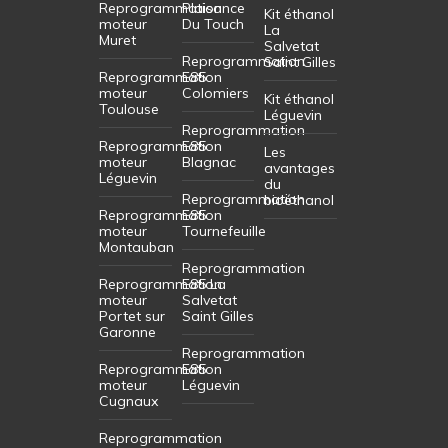
Reprogrammation
Plaisance
Kit éthanol
moteur
Du Touch
La
Muret
Salvetat
Reprogrammation
Saint Gilles
Reprogrammation
E85
moteur
Colomiers
Kit éthanol
Toulouse
Léguevin
Reprogrammation
Reprogrammation
E85
Les
moteur
Blagnac
avantages
Léguevin
du
Reprogrammation
bioéthanol
Reprogrammation
E85
moteur
Tournefeuille
Montauban
Reprogrammation
Reprogrammation
E85 La
moteur
Salvetat
Portet sur
Saint Gilles
Garonne
Reprogrammation
Reprogrammation
E85
moteur
Léguevin
Cugnaux
Reprogrammation