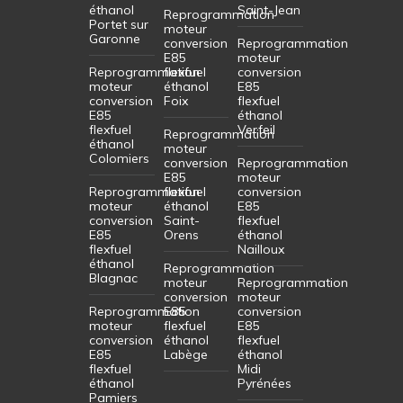
éthanol
Saint-Jean
Reprogrammation
Portet sur
moteur
Garonne
conversion
Reprogrammation
E85
moteur
Reprogrammation
flexfuel
conversion
moteur
éthanol
E85
conversion
Foix
flexfuel
E85
éthanol
flexfuel
Verfeil
Reprogrammation
éthanol
moteur
Colomiers
conversion
Reprogrammation
E85
moteur
Reprogrammation
flexfuel
conversion
moteur
éthanol
E85
conversion
Saint-
flexfuel
E85
Orens
éthanol
flexfuel
Nailloux
éthanol
Reprogrammation
Blagnac
moteur
Reprogrammation
conversion
moteur
Reprogrammation
E85
conversion
moteur
flexfuel
E85
conversion
éthanol
flexfuel
E85
Labège
éthanol
flexfuel
Midi
éthanol
Pyrénées
Pamiers