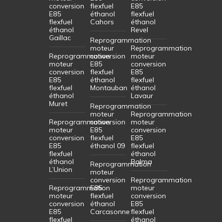
conversion
flexfuel
E85
E85
éthanol
flexfuel
flexfuel
Cahors
éthanol
éthanol
Revel
Gaillac
Reprogrammation
moteur
Reprogrammation
Reprogrammation
conversion
moteur
moteur
E85
conversion
conversion
flexfuel
E85
E85
éthanol
flexfuel
flexfuel
Montauban
éthanol
éthanol
Lavaur
Muret
Reprogrammation
moteur
Reprogrammation
Reprogrammation
conversion
moteur
moteur
E85
conversion
conversion
flexfuel
E85
E85
éthanol 09
flexfuel
flexfuel
éthanol
éthanol
Balma
Reprogrammation
L’Union
moteur
conversion
Reprogrammation
Reprogrammation
E85
moteur
moteur
flexfuel
conversion
conversion
éthanol
E85
E85
Carcasonne
flexfuel
flexfuel
éthanol