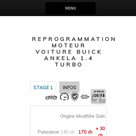
MENU
REPROGRAMMATION
MOTEUR
VOITURE BUICK
ANKELA 1.4
TURBO
STAGE 1
INFOS
Origine
Modifiée
Gain
+ 30
Puissance
140 ch
170 ch
ch