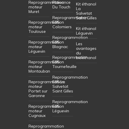
Reprogrammation
Plaisance
Kit éthanol
moteur
Du Touch
La
Muret
Salvetat
Reprogrammation
Saint Gilles
Reprogrammation
E85
moteur
Colomiers
Kit éthanol
Toulouse
Léguevin
Reprogrammation
Reprogrammation
E85
Les
moteur
Blagnac
avantages
Léguevin
du
Reprogrammation
bioéthanol
Reprogrammation
E85
moteur
Tournefeuille
Montauban
Reprogrammation
Reprogrammation
E85 La
moteur
Salvetat
Portet sur
Saint Gilles
Garonne
Reprogrammation
Reprogrammation
E85
moteur
Léguevin
Cugnaux
Reprogrammation