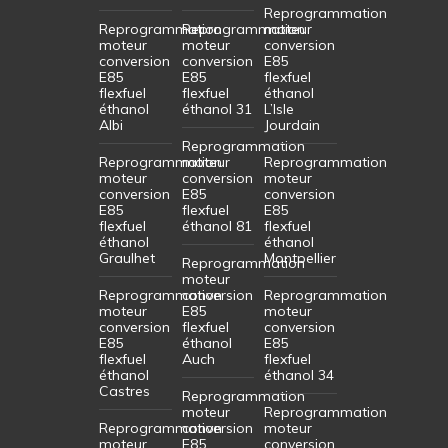
Reprogrammation
Reprogrammation
Reprogrammation
moteur
moteur
moteur
conversion
conversion
conversion
E85
E85
E85
flexfuel
flexfuel
flexfuel
éthanol
éthanol
éthanol 31
L’Isle
Albi
Jourdain
Reprogrammation
Reprogrammation
moteur
Reprogrammation
moteur
conversion
moteur
conversion
E85
conversion
E85
flexfuel
E85
flexfuel
éthanol 81
flexfuel
éthanol
éthanol
Graulhet
Montpellier
Reprogrammation
moteur
Reprogrammation
conversion
Reprogrammation
moteur
E85
moteur
conversion
flexfuel
conversion
E85
éthanol
E85
flexfuel
Auch
flexfuel
éthanol
éthanol 34
Castres
Reprogrammation
moteur
Reprogrammation
Reprogrammation
conversion
moteur
moteur
E85
conversion