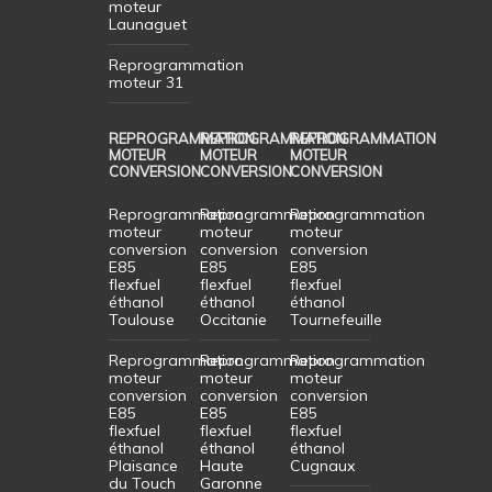
moteur
Launaguet
Reprogrammation
moteur 31
REPROGRAMMATION
REPROGRAMMATION
REPROGRAMMATION
MOTEUR
MOTEUR
MOTEUR
CONVERSION
CONVERSION
CONVERSION
Reprogrammation
Reprogrammation
Reprogrammation
moteur
moteur
moteur
conversion
conversion
conversion
E85
E85
E85
flexfuel
flexfuel
flexfuel
éthanol
éthanol
éthanol
Toulouse
Occitanie
Tournefeuille
Reprogrammation
Reprogrammation
Reprogrammation
moteur
moteur
moteur
conversion
conversion
conversion
E85
E85
E85
flexfuel
flexfuel
flexfuel
éthanol
éthanol
éthanol
Plaisance
Haute
Cugnaux
du Touch
Garonne