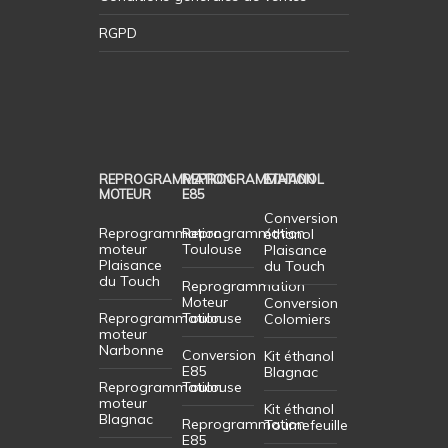
RGPD
REPROGRAMMATION
REPROGRAMMATION
ETHANOL
MOTEUR
E85
Conversion
Reprogrammation
Reprogrammation
éthanol
moteur
Toulouse
Plaisance
Plaisance
du Touch
du Touch
Reprogrammation
Moteur
Conversion
Reprogrammation
Toulouse
Colomiers
moteur
Narbonne
Conversion
Kit éthanol
E85
Blagnac
Reprogrammation
Toulouse
moteur
Kit éthanol
Blagnac
Reprogrammation
Tournefeuille
E85