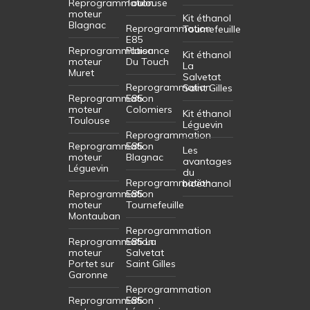
Reprogrammation
Toulouse
moteur
Kit éthanol
Blagnac
Reprogrammation
Tournefeuille
E85
Reprogrammation
Plaisance
Kit éthanol
moteur
Du Touch
La
Muret
Salvetat
Reprogrammation
Saint Gilles
Reprogrammation
E85
moteur
Colomiers
Kit éthanol
Toulouse
Léguevin
Reprogrammation
Reprogrammation
E85
Les
moteur
Blagnac
avantages
Léguevin
du
Reprogrammation
bioéthanol
Reprogrammation
E85
moteur
Tournefeuille
Montauban
Reprogrammation
Reprogrammation
E85 La
moteur
Salvetat
Portet sur
Saint Gilles
Garonne
Reprogrammation
Reprogrammation
E85