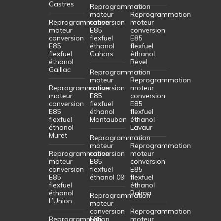
Castres
Reprogrammation
moteur
Reprogrammation
Reprogrammation
conversion
moteur
moteur
E85
conversion
conversion
flexfuel
E85
E85
éthanol
flexfuel
flexfuel
Cahors
éthanol
éthanol
Revel
Gaillac
Reprogrammation
moteur
Reprogrammation
Reprogrammation
conversion
moteur
moteur
E85
conversion
conversion
flexfuel
E85
E85
éthanol
flexfuel
flexfuel
Montauban
éthanol
éthanol
Lavaur
Muret
Reprogrammation
moteur
Reprogrammation
Reprogrammation
conversion
moteur
moteur
E85
conversion
conversion
flexfuel
E85
E85
éthanol 09
flexfuel
flexfuel
éthanol
éthanol
Balma
Reprogrammation
L’Union
moteur
conversion
Reprogrammation
Reprogrammation
E85
moteur