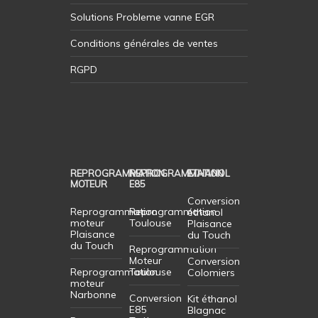
Solutions Probleme vanne EGR
Conditions générales de ventes
RGPD
REPROGRAMMATION
REPROGRAMMATION
ETHANOL
MOTEUR
E85
Conversion
Reprogrammation
Reprogrammation
éthanol
moteur
Toulouse
Plaisance
Plaisance
du Touch
du Touch
Reprogrammation
Moteur
Conversion
Reprogrammation
Toulouse
Colomiers
moteur
Narbonne
Conversion
Kit éthanol
E85
Blagnac