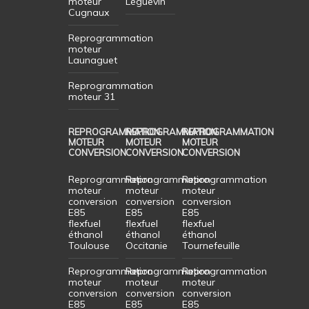
moteur
Léguevin
Cugnaux
Reprogrammation
moteur
Launaguet
Reprogrammation
moteur 31
REPROGRAMMATION
REPROGRAMMATION
REPROGRAMMATION
MOTEUR
MOTEUR
MOTEUR
CONVERSION
CONVERSION
CONVERSION
Reprogrammation
Reprogrammation
Reprogrammation
moteur
moteur
moteur
conversion
conversion
conversion
E85
E85
E85
flexfuel
flexfuel
flexfuel
éthanol
éthanol
éthanol
Toulouse
Occitanie
Tournefeuille
Reprogrammation
Reprogrammation
Reprogrammation
moteur
moteur
moteur
conversion
conversion
conversion
E85
E85
E85