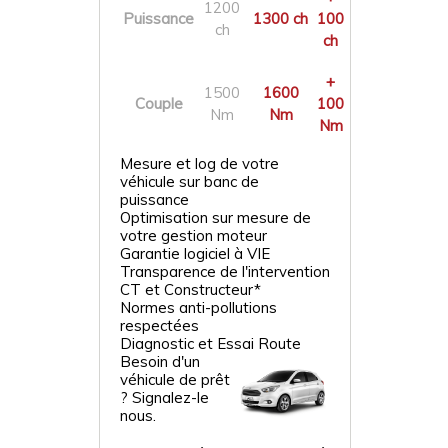
1200
Puissance
1300 ch
100
ch
ch
+
1500
1600
Couple
100
Nm
Nm
Nm
Mesure et log de votre
véhicule sur banc de
puissance
Optimisation sur mesure de
votre gestion moteur
Garantie logiciel à VIE
Transparence de l'intervention
CT et Constructeur*
Normes anti-pollutions
respectées
Diagnostic et Essai Route
Besoin d'un
véhicule de prêt
? Signalez-le
nous.