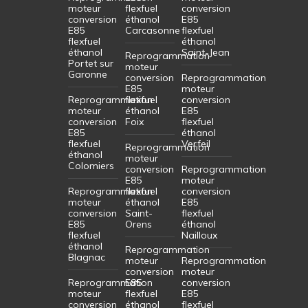
moteur
flexfuel
conversion
conversion
éthanol
E85
E85
Carcasonne
flexfuel
flexfuel
éthanol
éthanol
Saint-Jean
Reprogrammation
Portet sur
moteur
Garonne
conversion
Reprogrammation
E85
moteur
Reprogrammation
flexfuel
conversion
moteur
éthanol
E85
conversion
Foix
flexfuel
E85
éthanol
flexfuel
Verfeil
Reprogrammation
éthanol
moteur
Colomiers
conversion
Reprogrammation
E85
moteur
Reprogrammation
flexfuel
conversion
moteur
éthanol
E85
conversion
Saint-
flexfuel
E85
Orens
éthanol
flexfuel
Nailloux
éthanol
Reprogrammation
Blagnac
moteur
Reprogrammation
conversion
moteur
Reprogrammation
E85
conversion
moteur
flexfuel
E85
conversion
éthanol
flexfuel