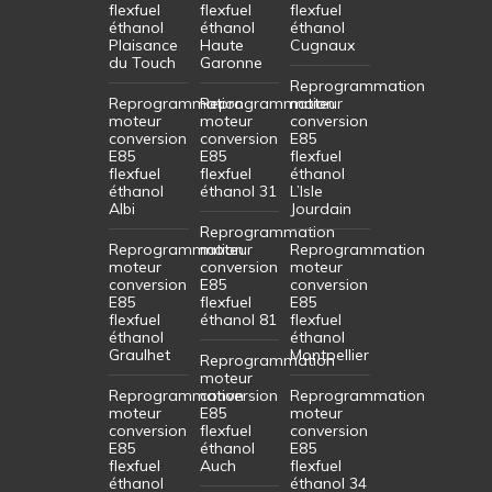
flexfuel
flexfuel
flexfuel
éthanol
éthanol
éthanol
Plaisance
Haute
Cugnaux
du Touch
Garonne
Reprogrammation
Reprogrammation
Reprogrammation
moteur
moteur
moteur
conversion
conversion
conversion
E85
E85
E85
flexfuel
flexfuel
flexfuel
éthanol
éthanol
éthanol 31
L’Isle
Albi
Jourdain
Reprogrammation
Reprogrammation
moteur
Reprogrammation
moteur
conversion
moteur
conversion
E85
conversion
E85
flexfuel
E85
flexfuel
éthanol 81
flexfuel
éthanol
éthanol
Graulhet
Montpellier
Reprogrammation
moteur
Reprogrammation
conversion
Reprogrammation
moteur
E85
moteur
conversion
flexfuel
conversion
E85
éthanol
E85
flexfuel
Auch
flexfuel
éthanol
éthanol 34