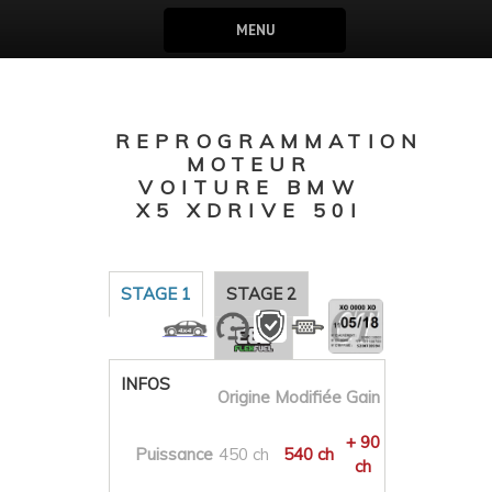
MENU
REPROGRAMMATION
MOTEUR
VOITURE BMW
X5 XDRIVE 50I
STAGE 1
STAGE 2
INFOS
Origine
Modifiée
Gain
+ 90
Puissance
450 ch
540 ch
ch