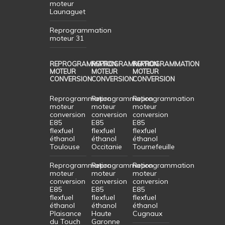
moteur
Launaguet
Reprogrammation
moteur 31
REPROGRAMMATION
REPROGRAMMATION
REPROGRAMMATION
MOTEUR
MOTEUR
MOTEUR
CONVERSION
CONVERSION
CONVERSION
Reprogrammation
Reprogrammation
Reprogrammation
moteur
moteur
moteur
conversion
conversion
conversion
E85
E85
E85
flexfuel
flexfuel
flexfuel
éthanol
éthanol
éthanol
Toulouse
Occitanie
Tournefeuille
Reprogrammation
Reprogrammation
Reprogrammation
moteur
moteur
moteur
conversion
conversion
conversion
E85
E85
E85
flexfuel
flexfuel
flexfuel
éthanol
éthanol
éthanol
Plaisance
Haute
Cugnaux
du Touch
Garonne