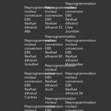
Reprogrammation
Reprogrammation
Reprogrammation
moteur
moteur
moteur
conversion
conversion
conversion
E85
E85
E85
flexfuel
flexfuel
flexfuel
éthanol
éthanol
éthanol 31
L’Isle
Albi
Jourdain
Reprogrammation
Reprogrammation
moteur
Reprogrammation
moteur
conversion
moteur
conversion
E85
conversion
E85
flexfuel
E85
flexfuel
éthanol 81
flexfuel
éthanol
éthanol
Graulhet
Montpellier
Reprogrammation
moteur
Reprogrammation
conversion
Reprogrammation
moteur
E85
moteur
conversion
flexfuel
conversion
E85
éthanol
E85
flexfuel
Auch
flexfuel
éthanol
éthanol 34
Castres
Reprogrammation
moteur
Reprogrammation
Reprogrammation
conversion
moteur
moteur
E85
conversion