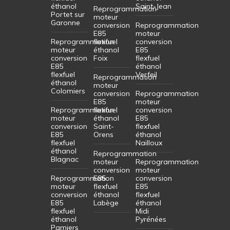
éthanol
Saint-Jean
Reprogrammation
Portet sur
moteur
Garonne
conversion
Reprogrammation
E85
moteur
Reprogrammation
flexfuel
conversion
moteur
éthanol
E85
conversion
Foix
flexfuel
E85
éthanol
flexfuel
Verfeil
Reprogrammation
éthanol
moteur
Colomiers
conversion
Reprogrammation
E85
moteur
Reprogrammation
flexfuel
conversion
moteur
éthanol
E85
conversion
Saint-
flexfuel
E85
Orens
éthanol
flexfuel
Nailloux
éthanol
Reprogrammation
Blagnac
moteur
Reprogrammation
conversion
moteur
Reprogrammation
E85
conversion
moteur
flexfuel
E85
conversion
éthanol
flexfuel
E85
Labège
éthanol
flexfuel
Midi
éthanol
Pyrénées
Pamiers