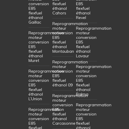
conversion
flexfuel
E85
E85
éthanol
flexfuel
flexfuel
Cahors
éthanol
éthanol
Revel
Gaillac
Reprogrammation
moteur
Reprogrammation
Reprogrammation
conversion
moteur
moteur
E85
conversion
conversion
flexfuel
E85
E85
éthanol
flexfuel
flexfuel
Montauban
éthanol
éthanol
Lavaur
Muret
Reprogrammation
moteur
Reprogrammation
Reprogrammation
conversion
moteur
moteur
E85
conversion
conversion
flexfuel
E85
E85
éthanol 09
flexfuel
flexfuel
éthanol
éthanol
Balma
Reprogrammation
L’Union
moteur
conversion
Reprogrammation
Reprogrammation
E85
moteur
moteur
flexfuel
conversion
conversion
éthanol
E85
E85
Carcasonne
flexfuel
flexfuel
éthanol