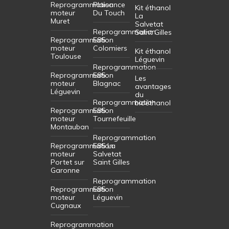
Reprogrammation
Plaisance
Kit éthanol
moteur
Du Touch
La
Muret
Salvetat
Reprogrammation
Saint Gilles
Reprogrammation
E85
moteur
Colomiers
Kit éthanol
Toulouse
Léguevin
Reprogrammation
Reprogrammation
E85
Les
moteur
Blagnac
avantages
Léguevin
du
Reprogrammation
bioéthanol
Reprogrammation
E85
moteur
Tournefeuille
Montauban
Reprogrammation
Reprogrammation
E85 La
moteur
Salvetat
Portet sur
Saint Gilles
Garonne
Reprogrammation
Reprogrammation
E85
moteur
Léguevin
Cugnaux
Reprogrammation