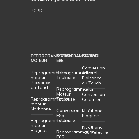
RGPD
REPROGRAMMATION
REPROGRAMMATION
ETHANOL
MOTEUR
E85
Conversion
Reprogrammation
Reprogrammation
éthanol
moteur
Toulouse
Plaisance
Plaisance
du Touch
du Touch
Reprogrammation
Moteur
Conversion
Reprogrammation
Toulouse
Colomiers
moteur
Narbonne
Conversion
Kit éthanol
E85
Blagnac
Reprogrammation
Toulouse
moteur
Kit éthanol
Blagnac
Reprogrammation
Tournefeuille
E85