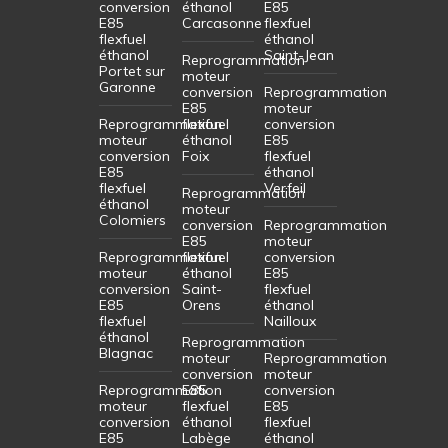
conversion
éthanol
E85
E85
Carcasonne
flexfuel
flexfuel
éthanol
éthanol
Saint-Jean
Reprogrammation
Portet sur
moteur
Garonne
conversion
Reprogrammation
E85
moteur
Reprogrammation
flexfuel
conversion
moteur
éthanol
E85
conversion
Foix
flexfuel
E85
éthanol
flexfuel
Verfeil
Reprogrammation
éthanol
moteur
Colomiers
conversion
Reprogrammation
E85
moteur
Reprogrammation
flexfuel
conversion
moteur
éthanol
E85
conversion
Saint-
flexfuel
E85
Orens
éthanol
flexfuel
Nailloux
éthanol
Reprogrammation
Blagnac
moteur
Reprogrammation
conversion
moteur
Reprogrammation
E85
conversion
moteur
flexfuel
E85
conversion
éthanol
flexfuel
E85
Labège
éthanol