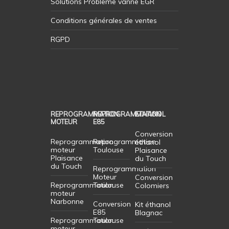
Solutions Probleme vanne EGR
Conditions générales de ventes
RGPD
REPROGRAMMATION
REPROGRAMMATION
ETHANOL
MOTEUR
E85
Conversion
Reprogrammation
Reprogrammation
éthanol
moteur
Toulouse
Plaisance
Plaisance
du Touch
du Touch
Reprogrammation
Moteur
Conversion
Reprogrammation
Toulouse
Colomiers
moteur
Narbonne
Conversion
Kit éthanol
E85
Blagnac
Reprogrammation
Toulouse
moteur