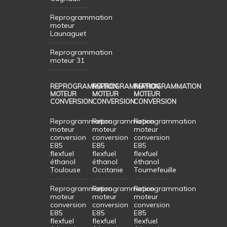
Reprogrammation
moteur
Launaguet
Reprogrammation
moteur 31
REPROGRAMMATION
REPROGRAMMATION
REPROGRAMMATION
MOTEUR
MOTEUR
MOTEUR
CONVERSION
CONVERSION
CONVERSION
Reprogrammation
Reprogrammation
Reprogrammation
moteur
moteur
moteur
conversion
conversion
conversion
E85
E85
E85
flexfuel
flexfuel
flexfuel
éthanol
éthanol
éthanol
Toulouse
Occitanie
Tournefeuille
Reprogrammation
Reprogrammation
Reprogrammation
moteur
moteur
moteur
conversion
conversion
conversion
E85
E85
E85
flexfuel
flexfuel
flexfuel