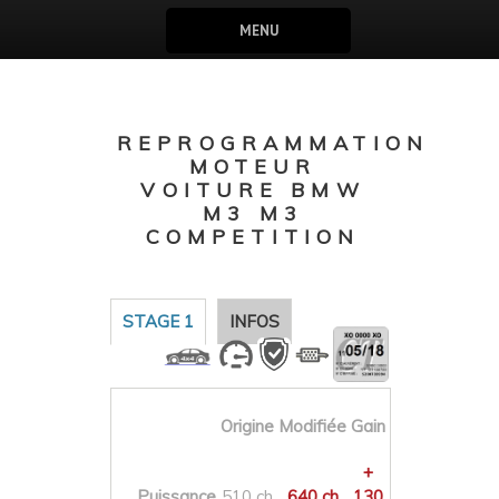
MENU
REPROGRAMMATION
MOTEUR
VOITURE BMW
M3 M3
COMPETITION
STAGE 1
INFOS
Origine
Modifiée
Gain
+
Puissance
510 ch
640 ch
130