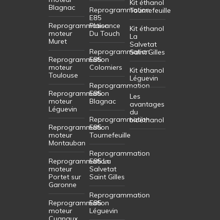
Kit éthanol
Blagnac
Reprogrammation
Tournefeuille
E85
Reprogrammation
Plaisance
Kit éthanol
moteur
Du Touch
La
Muret
Salvetat
Reprogrammation
Saint Gilles
Reprogrammation
E85
moteur
Colomiers
Kit éthanol
Toulouse
Léguevin
Reprogrammation
Reprogrammation
E85
Les
moteur
Blagnac
avantages
Léguevin
du
Reprogrammation
bioéthanol
Reprogrammation
E85
moteur
Tournefeuille
Montauban
Reprogrammation
Reprogrammation
E85 La
moteur
Salvetat
Portet sur
Saint Gilles
Garonne
Reprogrammation
Reprogrammation
E85
moteur
Léguevin
Cugnaux