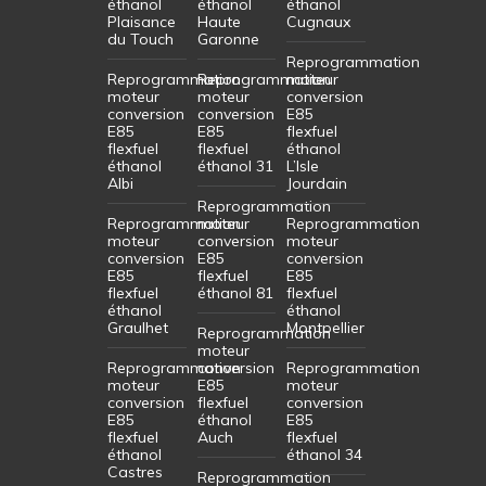
éthanol
éthanol
éthanol
Plaisance
Haute
Cugnaux
du Touch
Garonne
Reprogrammation
Reprogrammation
Reprogrammation
moteur
moteur
moteur
conversion
conversion
conversion
E85
E85
E85
flexfuel
flexfuel
flexfuel
éthanol
éthanol
éthanol 31
L’Isle
Albi
Jourdain
Reprogrammation
Reprogrammation
moteur
Reprogrammation
moteur
conversion
moteur
conversion
E85
conversion
E85
flexfuel
E85
flexfuel
éthanol 81
flexfuel
éthanol
éthanol
Graulhet
Montpellier
Reprogrammation
moteur
Reprogrammation
conversion
Reprogrammation
moteur
E85
moteur
conversion
flexfuel
conversion
E85
éthanol
E85
flexfuel
Auch
flexfuel
éthanol
éthanol 34
Castres
Reprogrammation