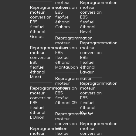
moteur
Reprogrammation
Reprogrammation
conversion
moteur
moteur
E85
conversion
conversion
flexfuel
E85
E85
éthanol
flexfuel
flexfuel
Cahors
éthanol
éthanol
Revel
Gaillac
Reprogrammation
moteur
Reprogrammation
Reprogrammation
conversion
moteur
moteur
E85
conversion
conversion
flexfuel
E85
E85
éthanol
flexfuel
flexfuel
Montauban
éthanol
éthanol
Lavaur
Muret
Reprogrammation
moteur
Reprogrammation
Reprogrammation
conversion
moteur
moteur
E85
conversion
conversion
flexfuel
E85
E85
éthanol 09
flexfuel
flexfuel
éthanol
éthanol
Balma
Reprogrammation
L’Union
moteur
conversion
Reprogrammation
Reprogrammation
E85
moteur
moteur
flexfuel
conversion