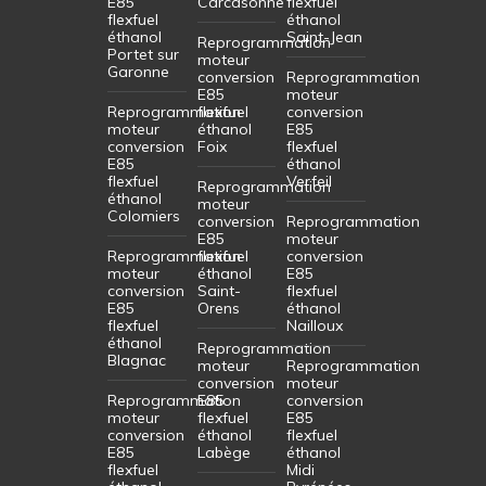
E85
Carcasonne
flexfuel
flexfuel
éthanol
éthanol
Saint-Jean
Reprogrammation
Portet sur
moteur
Garonne
conversion
Reprogrammation
E85
moteur
Reprogrammation
flexfuel
conversion
moteur
éthanol
E85
conversion
Foix
flexfuel
E85
éthanol
flexfuel
Verfeil
Reprogrammation
éthanol
moteur
Colomiers
conversion
Reprogrammation
E85
moteur
Reprogrammation
flexfuel
conversion
moteur
éthanol
E85
conversion
Saint-
flexfuel
E85
Orens
éthanol
flexfuel
Nailloux
éthanol
Reprogrammation
Blagnac
moteur
Reprogrammation
conversion
moteur
Reprogrammation
E85
conversion
moteur
flexfuel
E85
conversion
éthanol
flexfuel
E85
Labège
éthanol
flexfuel
Midi