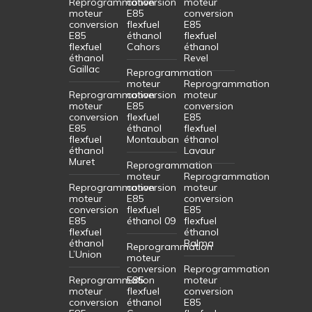
Reprogrammation
conversion
moteur
moteur
E85
conversion
conversion
flexfuel
E85
E85
éthanol
flexfuel
flexfuel
Cahors
éthanol
éthanol
Revel
Gaillac
Reprogrammation
moteur
Reprogrammation
Reprogrammation
conversion
moteur
moteur
E85
conversion
conversion
flexfuel
E85
E85
éthanol
flexfuel
flexfuel
Montauban
éthanol
éthanol
Lavaur
Muret
Reprogrammation
moteur
Reprogrammation
Reprogrammation
conversion
moteur
moteur
E85
conversion
conversion
flexfuel
E85
E85
éthanol 09
flexfuel
flexfuel
éthanol
éthanol
Balma
Reprogrammation
L’Union
moteur
conversion
Reprogrammation
Reprogrammation
E85
moteur
moteur
flexfuel
conversion
conversion
éthanol
E85