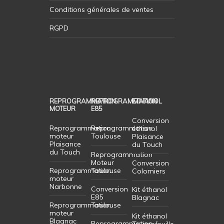
Conditions générales de ventes
RGPD
REPROGRAMMATION
REPROGRAMMATION
ETHANOL
MOTEUR
E85
Conversion
Reprogrammation
Reprogrammation
éthanol
moteur
Toulouse
Plaisance
Plaisance
du Touch
du Touch
Reprogrammation
Moteur
Conversion
Reprogrammation
Toulouse
Colomiers
moteur
Narbonne
Conversion
Kit éthanol
E85
Blagnac
Reprogrammation
Toulouse
moteur
Kit éthanol
Blagnac
Reprogrammation
Tournefeuille