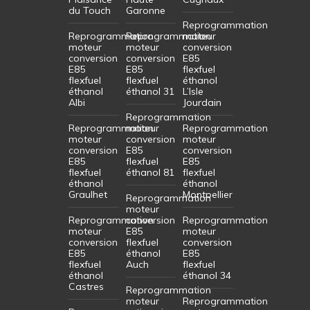
du Touch
Garonne
Reprogrammation
Reprogrammation
Reprogrammation
moteur
moteur
moteur
conversion
conversion
conversion
E85
E85
E85
flexfuel
flexfuel
flexfuel
éthanol
éthanol
éthanol 31
L’Isle
Albi
Jourdain
Reprogrammation
Reprogrammation
moteur
Reprogrammation
moteur
conversion
moteur
conversion
E85
conversion
E85
flexfuel
E85
flexfuel
éthanol 81
flexfuel
éthanol
éthanol
Graulhet
Montpellier
Reprogrammation
moteur
Reprogrammation
conversion
Reprogrammation
moteur
E85
moteur
conversion
flexfuel
conversion
E85
éthanol
E85
flexfuel
Auch
flexfuel
éthanol
éthanol 34
Castres
Reprogrammation
moteur
Reprogrammation