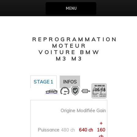
MENU
REPROGRAMMATION
MOTEUR
VOITURE BMW
M3 M3
STAGE 1
INFOS
Origine
Modifiée
Gain
+
Puissance
480 ch
640 ch
160
ch