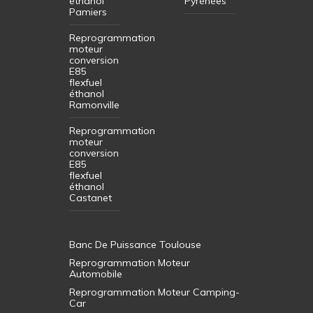
éthanol
Pyrénées
Pamiers
Reprogrammation
moteur
conversion
E85
flexfuel
éthanol
Ramonville
Reprogrammation
moteur
conversion
E85
flexfuel
éthanol
Castanet
Banc De Puissance Toulouse
Reprogrammation Moteur
Automobile
Reprogrammation Moteur Camping-
Car