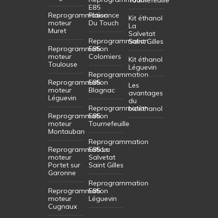
E85
Reprogrammation
Plaisance
Kit éthanol
moteur
Du Touch
La
Muret
Salvetat
Reprogrammation
Saint Gilles
Reprogrammation
E85
moteur
Colomiers
Kit éthanol
Toulouse
Léguevin
Reprogrammation
Reprogrammation
E85
Les
moteur
Blagnac
avantages
Léguevin
du
Reprogrammation
bioéthanol
Reprogrammation
E85
moteur
Tournefeuille
Montauban
Reprogrammation
Reprogrammation
E85 La
moteur
Salvetat
Portet sur
Saint Gilles
Garonne
Reprogrammation
Reprogrammation
E85
moteur
Léguevin
Cugnaux