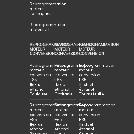
Reprogrammation
moteur
Launaguet
Reprogrammation
moteur 31
REPROGRAMMATION
REPROGRAMMATION
REPROGRAMMATION
MOTEUR
MOTEUR
MOTEUR
CONVERSION
CONVERSION
CONVERSION
Reprogrammation
Reprogrammation
Reprogrammation
moteur
moteur
moteur
conversion
conversion
conversion
E85
E85
E85
flexfuel
flexfuel
flexfuel
éthanol
éthanol
éthanol
Toulouse
Occitanie
Tournefeuille
Reprogrammation
Reprogrammation
Reprogrammation
moteur
moteur
moteur
conversion
conversion
conversion
E85
E85
E85
flexfuel
flexfuel
flexfuel
éthanol
éthanol
éthanol
Plaisance
Haute
Cugnaux