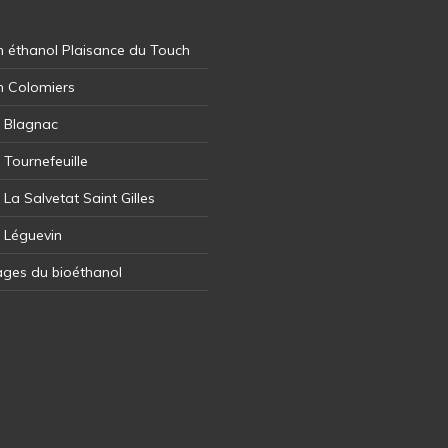
 éthanol Plaisance du Touch
n Colomiers
l Blagnac
 Tournefeuille
 La Salvetat Saint Gilles
l Léguevin
ages du bioéthanol