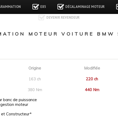
GRAMMATION
E85
DÉCALAMINAGE MOTEUR
DEVENIR REVENDEUR
ATION MOTEUR VOITURE BMW S
Origine
Modifiée
163 ch
220 ch
380 Nm
440 Nm
ur banc de puissance
 gestion moteur
 et Constructeur*