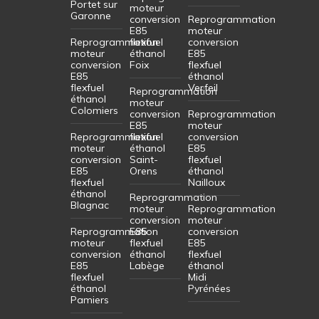
Portet sur
moteur
Garonne
conversion
Reprogrammation
E85
moteur
Reprogrammation
flexfuel
conversion
moteur
éthanol
E85
conversion
Foix
flexfuel
E85
éthanol
flexfuel
Verfeil
Reprogrammation
éthanol
moteur
Colomiers
conversion
Reprogrammation
E85
moteur
Reprogrammation
flexfuel
conversion
moteur
éthanol
E85
conversion
Saint-
flexfuel
E85
Orens
éthanol
flexfuel
Nailloux
éthanol
Reprogrammation
Blagnac
moteur
Reprogrammation
conversion
moteur
Reprogrammation
E85
conversion
moteur
flexfuel
E85
conversion
éthanol
flexfuel
E85
Labège
éthanol
flexfuel
Midi
éthanol
Pyrénées
Pamiers