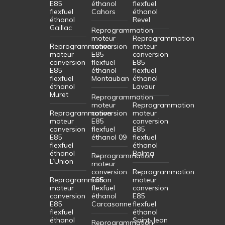
E85
éthanol
flexfuel
flexfuel
Cahors
éthanol
éthanol
Revel
Gaillac
Reprogrammation
moteur
Reprogrammation
Reprogrammation
conversion
moteur
moteur
E85
conversion
conversion
flexfuel
E85
E85
éthanol
flexfuel
flexfuel
Montauban
éthanol
éthanol
Lavaur
Muret
Reprogrammation
moteur
Reprogrammation
Reprogrammation
conversion
moteur
moteur
E85
conversion
conversion
flexfuel
E85
E85
éthanol 09
flexfuel
flexfuel
éthanol
éthanol
Balma
Reprogrammation
L’Union
moteur
conversion
Reprogrammation
Reprogrammation
E85
moteur
moteur
flexfuel
conversion
conversion
éthanol
E85
E85
Carcasonne
flexfuel
flexfuel
éthanol
éthanol
Saint-Jean
Reprogrammation