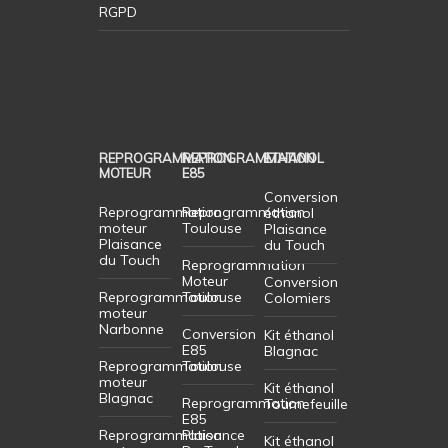
RGPD
REPROGRAMMATION
REPROGRAMMATION
ETHANOL
MOTEUR
E85
Conversion
Reprogrammation
Reprogrammation
éthanol
moteur
Toulouse
Plaisance
Plaisance
du Touch
du Touch
Reprogrammation
Moteur
Conversion
Reprogrammation
Toulouse
Colomiers
moteur
Narbonne
Conversion
Kit éthanol
E85
Blagnac
Reprogrammation
Toulouse
moteur
Kit éthanol
Blagnac
Reprogrammation
Tournefeuille
E85
Reprogrammation
Plaisance
Kit éthanol