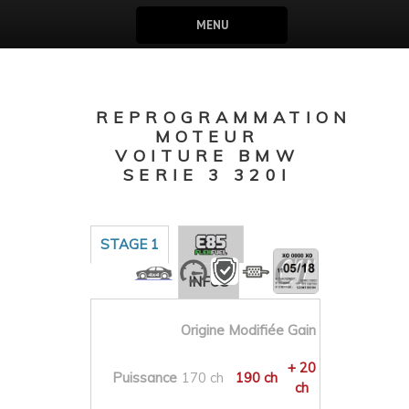
MENU
REPROGRAMMATION
MOTEUR
VOITURE BMW
SERIE 3 320I
STAGE 1
INFOS
Origine
Modifiée
Gain
+ 20
Puissance
170 ch
190 ch
ch