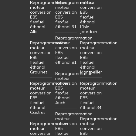
Reprogrammation
Reprogrammation
moteur
moteur
moteur
conversion
conversion
conversion
E85
E85
E85
flexfuel
flexfuel
flexfuel
éthanol
éthanol
éthanol 31
L’Isle
Albi
Jourdain
Reprogrammation
Reprogrammation
moteur
Reprogrammation
moteur
conversion
moteur
conversion
E85
conversion
E85
flexfuel
E85
flexfuel
éthanol 81
flexfuel
éthanol
éthanol
Graulhet
Montpellier
Reprogrammation
moteur
Reprogrammation
conversion
Reprogrammation
moteur
E85
moteur
conversion
flexfuel
conversion
E85
éthanol
E85
flexfuel
Auch
flexfuel
éthanol
éthanol 34
Castres
Reprogrammation
moteur
Reprogrammation
Reprogrammation
conversion
moteur
moteur
E85
conversion
conversion
flexfuel
E85