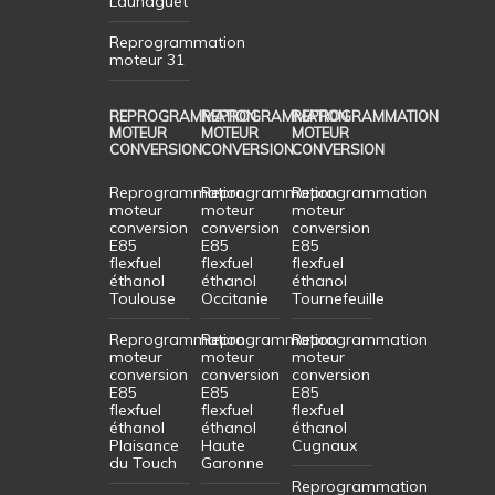
Launaguet
Reprogrammation
moteur 31
REPROGRAMMATION
REPROGRAMMATION
REPROGRAMMATION
MOTEUR
MOTEUR
MOTEUR
CONVERSION
CONVERSION
CONVERSION
Reprogrammation
Reprogrammation
Reprogrammation
moteur
moteur
moteur
conversion
conversion
conversion
E85
E85
E85
flexfuel
flexfuel
flexfuel
éthanol
éthanol
éthanol
Toulouse
Occitanie
Tournefeuille
Reprogrammation
Reprogrammation
Reprogrammation
moteur
moteur
moteur
conversion
conversion
conversion
E85
E85
E85
flexfuel
flexfuel
flexfuel
éthanol
éthanol
éthanol
Plaisance
Haute
Cugnaux
du Touch
Garonne
Reprogrammation