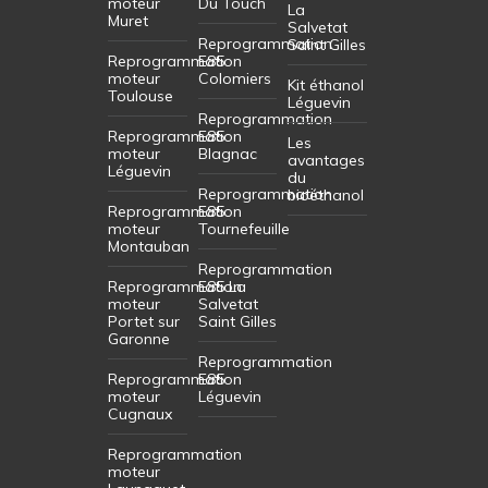
moteur
Du Touch
La
Muret
Salvetat
Reprogrammation
Saint Gilles
Reprogrammation
E85
moteur
Colomiers
Kit éthanol
Toulouse
Léguevin
Reprogrammation
Reprogrammation
E85
Les
moteur
Blagnac
avantages
Léguevin
du
Reprogrammation
bioéthanol
Reprogrammation
E85
moteur
Tournefeuille
Montauban
Reprogrammation
Reprogrammation
E85 La
moteur
Salvetat
Portet sur
Saint Gilles
Garonne
Reprogrammation
Reprogrammation
E85
moteur
Léguevin
Cugnaux
Reprogrammation
moteur