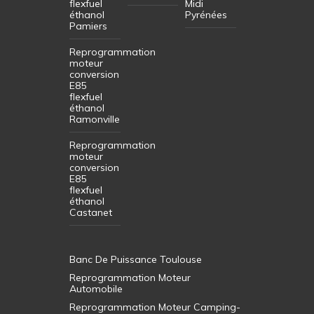
flexfuel
Midi
éthanol
Pyrénées
Pamiers
Reprogrammation
moteur
conversion
E85
flexfuel
éthanol
Ramonville
Reprogrammation
moteur
conversion
E85
flexfuel
éthanol
Castanet
Banc De Puissance Toulouse
Reprogrammation Moteur
Automobile
Reprogrammation Moteur Camping-