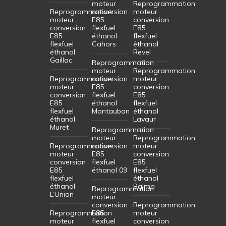
moteur
Reprogrammation
Reprogrammation
conversion
moteur
moteur
E85
conversion
conversion
flexfuel
E85
E85
éthanol
flexfuel
flexfuel
Cahors
éthanol
éthanol
Revel
Gaillac
Reprogrammation
moteur
Reprogrammation
Reprogrammation
conversion
moteur
moteur
E85
conversion
conversion
flexfuel
E85
E85
éthanol
flexfuel
flexfuel
Montauban
éthanol
éthanol
Lavaur
Muret
Reprogrammation
moteur
Reprogrammation
Reprogrammation
conversion
moteur
moteur
E85
conversion
conversion
flexfuel
E85
E85
éthanol 09
flexfuel
flexfuel
éthanol
éthanol
Balma
Reprogrammation
L’Union
moteur
conversion
Reprogrammation
Reprogrammation
E85
moteur
moteur
flexfuel
conversion