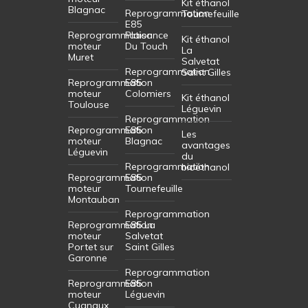
Kit éthanol
Blagnac
Reprogrammation
Tournefeuille
E85
Reprogrammation
Plaisance
Kit éthanol
moteur
Du Touch
La
Muret
Salvetat
Reprogrammation
Saint Gilles
Reprogrammation
E85
moteur
Colomiers
Kit éthanol
Toulouse
Léguevin
Reprogrammation
Reprogrammation
E85
Les
moteur
Blagnac
avantages
Léguevin
du
Reprogrammation
bioéthanol
Reprogrammation
E85
moteur
Tournefeuille
Montauban
Reprogrammation
Reprogrammation
E85 La
moteur
Salvetat
Portet sur
Saint Gilles
Garonne
Reprogrammation
Reprogrammation
E85
moteur
Léguevin
Cugnaux