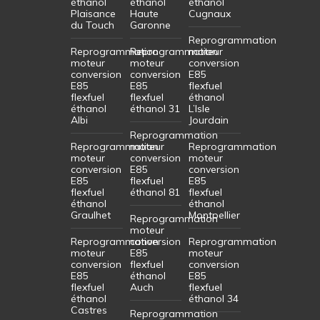
éthanol
éthanol
éthanol
Plaisance
Haute
Cugnaux
du Touch
Garonne
Reprogrammation
Reprogrammation
Reprogrammation
moteur
moteur
moteur
conversion
conversion
conversion
E85
E85
E85
flexfuel
flexfuel
flexfuel
éthanol
éthanol
éthanol 31
L’Isle
Albi
Jourdain
Reprogrammation
Reprogrammation
moteur
Reprogrammation
moteur
conversion
moteur
conversion
E85
conversion
E85
flexfuel
E85
flexfuel
éthanol 81
flexfuel
éthanol
éthanol
Graulhet
Montpellier
Reprogrammation
moteur
Reprogrammation
conversion
Reprogrammation
moteur
E85
moteur
conversion
flexfuel
conversion
E85
éthanol
E85
flexfuel
Auch
flexfuel
éthanol
éthanol 34
Castres
Reprogrammation