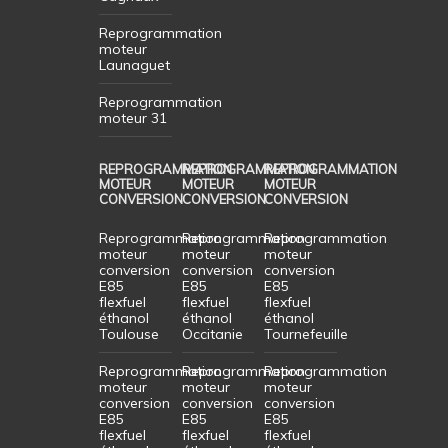
Reprogrammation
moteur
Launaguet
Reprogrammation
moteur 31
REPROGRAMMATION
REPROGRAMMATION
REPROGRAMMATION
MOTEUR
MOTEUR
MOTEUR
CONVERSION
CONVERSION
CONVERSION
Reprogrammation
Reprogrammation
Reprogrammation
moteur
moteur
moteur
conversion
conversion
conversion
E85
E85
E85
flexfuel
flexfuel
flexfuel
éthanol
éthanol
éthanol
Toulouse
Occitanie
Tournefeuille
Reprogrammation
Reprogrammation
Reprogrammation
moteur
moteur
moteur
conversion
conversion
conversion
E85
E85
E85
flexfuel
flexfuel
flexfuel