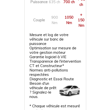
Puissance
635 ch
700 ch
ch
+
900
1050
Couple
150
Nm
Nm
Nm
Mesure et log de votre
véhicule sur banc de
puissance
Optimisation sur mesure de
votre gestion moteur
Garantie logiciel à VIE
Transparence de l'intervention
CT et Constructeur*
Normes anti-pollutions
respectées
Diagnostic et Essai Route
Besoin d'un
véhicule de prêt
? Signalez-le
nous.
* Chaque véhicule est mesuré