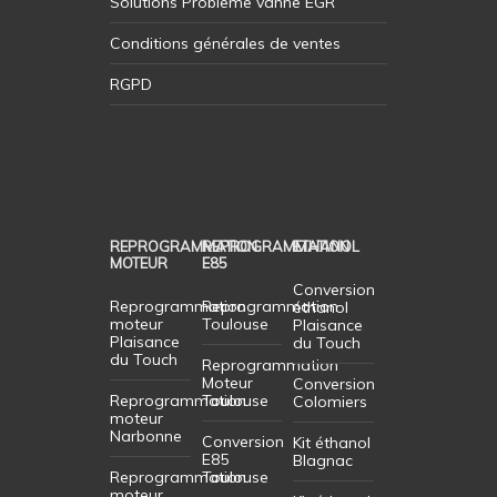
Solutions Probleme vanne EGR
Conditions générales de ventes
RGPD
REPROGRAMMATION
REPROGRAMMATION
ETHANOL
MOTEUR
E85
Conversion
Reprogrammation
Reprogrammation
éthanol
moteur
Toulouse
Plaisance
Plaisance
du Touch
du Touch
Reprogrammation
Moteur
Conversion
Reprogrammation
Toulouse
Colomiers
moteur
Narbonne
Conversion
Kit éthanol
E85
Blagnac
Reprogrammation
Toulouse
moteur