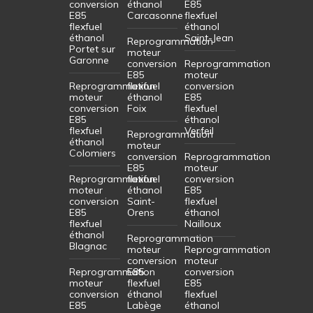
conversion
éthanol
E85
E85
Carcasonne
flexfuel
flexfuel
éthanol
éthanol
Saint-Jean
Reprogrammation
Portet sur
moteur
Garonne
conversion
Reprogrammation
E85
moteur
Reprogrammation
flexfuel
conversion
moteur
éthanol
E85
conversion
Foix
flexfuel
E85
éthanol
flexfuel
Verfeil
Reprogrammation
éthanol
moteur
Colomiers
conversion
Reprogrammation
E85
moteur
Reprogrammation
flexfuel
conversion
moteur
éthanol
E85
conversion
Saint-
flexfuel
E85
Orens
éthanol
flexfuel
Nailloux
éthanol
Reprogrammation
Blagnac
moteur
Reprogrammation
conversion
moteur
Reprogrammation
E85
conversion
moteur
flexfuel
E85
conversion
éthanol
flexfuel
E85
Labège
éthanol