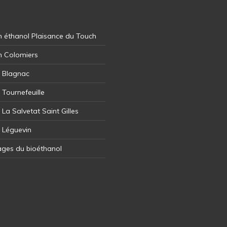
 éthanol Plaisance du Touch
n Colomiers
l Blagnac
 Tournefeuille
 La Salvetat Saint Gilles
l Léguevin
ages du bioéthanol