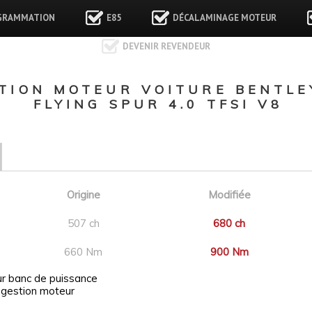
GRAMMATION
E85
DÉCALAMINAGE MOTEUR
DEVENIR REVENDEUR
ION MOTEUR VOITURE BENTLE
FLYING SPUR 4.0 TFSI V8
Origine
Modifiée
507 ch
680 ch
660 Nm
900 Nm
ur banc de puissance
 gestion moteur