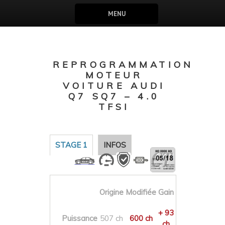
MENU
REPROGRAMMATION
MOTEUR
VOITURE AUDI
Q7 SQ7 – 4.0
TFSI
STAGE 1
INFOS
Origine
Modifiée
Gain
+ 93
Puissance
507 ch
600 ch
ch