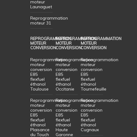
moteur
Launaguet
Reprogrammation
moteur 31
REPROGRAMMATION
REPROGRAMMATION
REPROGRAMMATION
MOTEUR
MOTEUR
MOTEUR
CONVERSION
CONVERSION
CONVERSION
Reprogrammation
Reprogrammation
Reprogrammation
moteur
moteur
moteur
conversion
conversion
conversion
E85
E85
E85
flexfuel
flexfuel
flexfuel
éthanol
éthanol
éthanol
Toulouse
Occitanie
Tournefeuille
Reprogrammation
Reprogrammation
Reprogrammation
moteur
moteur
moteur
conversion
conversion
conversion
E85
E85
E85
flexfuel
flexfuel
flexfuel
éthanol
éthanol
éthanol
Plaisance
Haute
Cugnaux
du Touch
Garonne