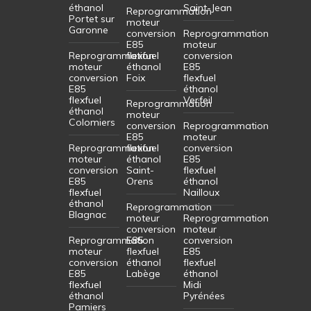
éthanol
Saint-Jean
Reprogrammation
Portet sur
moteur
Garonne
conversion
Reprogrammation
E85
moteur
Reprogrammation
flexfuel
conversion
moteur
éthanol
E85
conversion
Foix
flexfuel
E85
éthanol
flexfuel
Verfeil
Reprogrammation
éthanol
moteur
Colomiers
conversion
Reprogrammation
E85
moteur
Reprogrammation
flexfuel
conversion
moteur
éthanol
E85
conversion
Saint-
flexfuel
E85
Orens
éthanol
flexfuel
Nailloux
éthanol
Reprogrammation
Blagnac
moteur
Reprogrammation
conversion
moteur
Reprogrammation
E85
conversion
moteur
flexfuel
E85
conversion
éthanol
flexfuel
E85
Labège
éthanol
flexfuel
Midi
éthanol
Pyrénées
Pamiers