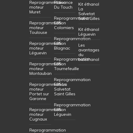
Reprogrammation
Plaisance
Kit éthanol
moteur
Du Touch
La
Muret
Salvetat
Reprogrammation
Saint Gilles
Reprogrammation
E85
moteur
Colomiers
Kit éthanol
Toulouse
Léguevin
Reprogrammation
Reprogrammation
E85
Les
moteur
Blagnac
avantages
Léguevin
du
Reprogrammation
bioéthanol
Reprogrammation
E85
moteur
Tournefeuille
Montauban
Reprogrammation
Reprogrammation
E85 La
moteur
Salvetat
Portet sur
Saint Gilles
Garonne
Reprogrammation
Reprogrammation
E85
moteur
Léguevin
Cugnaux
Reprogrammation