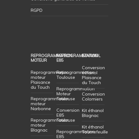
RGPD
REPROGRAMMATION
REPROGRAMMATION
ETHANOL
MOTEUR
E85
Conversion
Reprogrammation
Reprogrammation
éthanol
moteur
Toulouse
Plaisance
Plaisance
du Touch
du Touch
Reprogrammation
Moteur
Conversion
Reprogrammation
Toulouse
Colomiers
moteur
Narbonne
Conversion
Kit éthanol
E85
Blagnac
Reprogrammation
Toulouse
moteur
Kit éthanol
Blagnac
Reprogrammation
Tournefeuille
E85