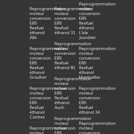
Reprogrammation
Reprogrammation
Reprogrammation
moteur
moteur
moteur
conversion
conversion
conversion
E85
E85
E85
flexfuel
flexfuel
flexfuel
éthanol
éthanol
éthanol 31
L’Isle
Albi
Jourdain
Reprogrammation
Reprogrammation
moteur
Reprogrammation
moteur
conversion
moteur
conversion
E85
conversion
E85
flexfuel
E85
flexfuel
éthanol 81
flexfuel
éthanol
éthanol
Graulhet
Montpellier
Reprogrammation
moteur
Reprogrammation
conversion
Reprogrammation
moteur
E85
moteur
conversion
flexfuel
conversion
E85
éthanol
E85
flexfuel
Auch
flexfuel
éthanol
éthanol 34
Castres
Reprogrammation
moteur
Reprogrammation
Reprogrammation
conversion
moteur
moteur
E85
conversion