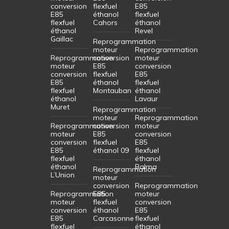
conversion
flexfuel
E85
E85
éthanol
flexfuel
flexfuel
Cahors
éthanol
éthanol
Revel
Gaillac
Reprogrammation
moteur
Reprogrammation
Reprogrammation
conversion
moteur
moteur
E85
conversion
conversion
flexfuel
E85
E85
éthanol
flexfuel
flexfuel
Montauban
éthanol
éthanol
Lavaur
Muret
Reprogrammation
moteur
Reprogrammation
Reprogrammation
conversion
moteur
moteur
E85
conversion
conversion
flexfuel
E85
E85
éthanol 09
flexfuel
flexfuel
éthanol
éthanol
Balma
Reprogrammation
L’Union
moteur
conversion
Reprogrammation
Reprogrammation
E85
moteur
moteur
flexfuel
conversion
conversion
éthanol
E85
E85
Carcasonne
flexfuel
flexfuel
éthanol