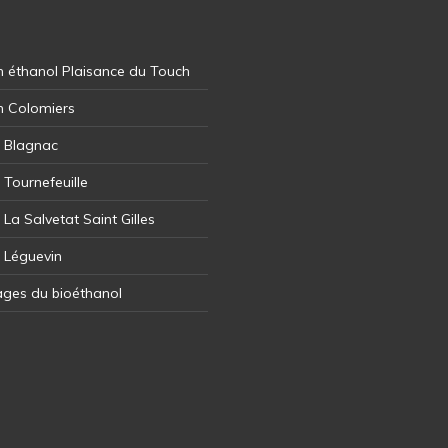
 éthanol Plaisance du Touch
n Colomiers
l Blagnac
 Tournefeuille
 La Salvetat Saint Gilles
l Léguevin
ages du bioéthanol