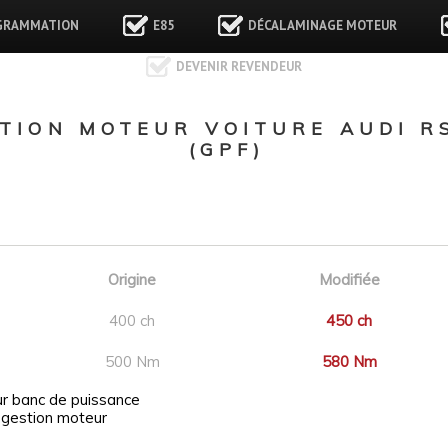
GRAMMATION
E85
DÉCALAMINAGE MOTEUR
DEVENIR REVENDEUR
ION MOTEUR VOITURE AUDI RS3
(GPF)
Origine
Modifiée
400 ch
450 ch
500 Nm
580 Nm
ur banc de puissance
 gestion moteur