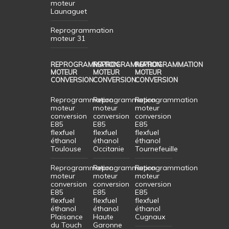
moteur
Launaguet
Reprogrammation
moteur 31
REPROGRAMMATION
REPROGRAMMATION
REPROGRAMMATION
MOTEUR
MOTEUR
MOTEUR
CONVERSION
CONVERSION
CONVERSION
Reprogrammation
Reprogrammation
Reprogrammation
moteur
moteur
moteur
conversion
conversion
conversion
E85
E85
E85
flexfuel
flexfuel
flexfuel
éthanol
éthanol
éthanol
Toulouse
Occitanie
Tournefeuille
Reprogrammation
Reprogrammation
Reprogrammation
moteur
moteur
moteur
conversion
conversion
conversion
E85
E85
E85
flexfuel
flexfuel
flexfuel
éthanol
éthanol
éthanol
Plaisance
Haute
Cugnaux
du Touch
Garonne