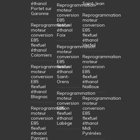
éthanol
Saint-Jean
Reprogrammation
Portet sur
moteur
Garonne
conversion
Reprogrammation
E85
moteur
Reprogrammation
flexfuel
conversion
moteur
éthanol
E85
conversion
Foix
flexfuel
E85
éthanol
flexfuel
Verfeil
Reprogrammation
éthanol
moteur
Colomiers
conversion
Reprogrammation
E85
moteur
Reprogrammation
flexfuel
conversion
moteur
éthanol
E85
conversion
Saint-
flexfuel
E85
Orens
éthanol
flexfuel
Nailloux
éthanol
Reprogrammation
Blagnac
moteur
Reprogrammation
conversion
moteur
Reprogrammation
E85
conversion
moteur
flexfuel
E85
conversion
éthanol
flexfuel
E85
Labège
éthanol
flexfuel
Midi
éthanol
Pyrénées
Pamiers