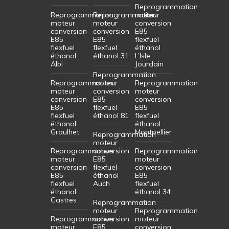
Reprogrammation
Reprogrammation
Reprogrammation
moteur
moteur
moteur
conversion
conversion
conversion
E85
E85
E85
flexfuel
flexfuel
flexfuel
éthanol
éthanol
éthanol 31
L’Isle
Albi
Jourdain
Reprogrammation
Reprogrammation
moteur
Reprogrammation
moteur
conversion
moteur
conversion
E85
conversion
E85
flexfuel
E85
flexfuel
éthanol 81
flexfuel
éthanol
éthanol
Graulhet
Montpellier
Reprogrammation
moteur
Reprogrammation
conversion
Reprogrammation
moteur
E85
moteur
conversion
flexfuel
conversion
E85
éthanol
E85
flexfuel
Auch
flexfuel
éthanol
éthanol 34
Castres
Reprogrammation
moteur
Reprogrammation
Reprogrammation
conversion
moteur
moteur
E85
conversion