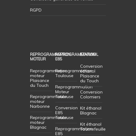
RGPD
REPROGRAMMATION
REPROGRAMMATION
ETHANOL
MOTEUR
E85
Conversion
Reprogrammation
Reprogrammation
éthanol
moteur
Toulouse
Plaisance
Plaisance
du Touch
du Touch
Reprogrammation
Moteur
Conversion
Reprogrammation
Toulouse
Colomiers
moteur
Narbonne
Conversion
Kit éthanol
E85
Blagnac
Reprogrammation
Toulouse
moteur
Kit éthanol
Blagnac
Reprogrammation
Tournefeuille
E85