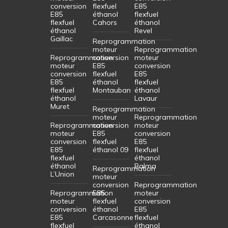
conversion
flexfuel
E85
E85
éthanol
flexfuel
flexfuel
Cahors
éthanol
éthanol
Revel
Gaillac
Reprogrammation
moteur
Reprogrammation
Reprogrammation
conversion
moteur
moteur
E85
conversion
conversion
flexfuel
E85
E85
éthanol
flexfuel
flexfuel
Montauban
éthanol
éthanol
Lavaur
Muret
Reprogrammation
moteur
Reprogrammation
Reprogrammation
conversion
moteur
moteur
E85
conversion
conversion
flexfuel
E85
E85
éthanol 09
flexfuel
flexfuel
éthanol
éthanol
Balma
Reprogrammation
L’Union
moteur
conversion
Reprogrammation
Reprogrammation
E85
moteur
moteur
flexfuel
conversion
conversion
éthanol
E85
E85
Carcasonne
flexfuel
flexfuel
éthanol