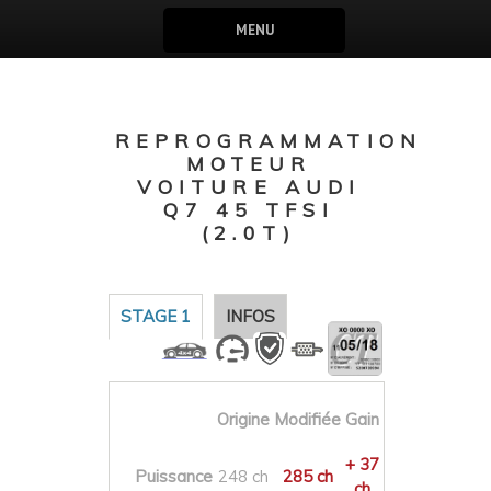
MENU
REPROGRAMMATION
MOTEUR
VOITURE AUDI
Q7 45 TFSI
(2.0T)
STAGE 1
INFOS
Origine
Modifiée
Gain
+ 37
Puissance
248 ch
285 ch
ch