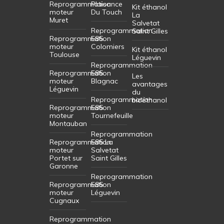
Reprogrammation
Plaisance
Kit éthanol
moteur
Du Touch
La
Muret
Salvetat
Reprogrammation
Saint Gilles
Reprogrammation
E85
moteur
Colomiers
Kit éthanol
Toulouse
Léguevin
Reprogrammation
Reprogrammation
E85
Les
moteur
Blagnac
avantages
Léguevin
du
Reprogrammation
bioéthanol
Reprogrammation
E85
moteur
Tournefeuille
Montauban
Reprogrammation
Reprogrammation
E85 La
moteur
Salvetat
Portet sur
Saint Gilles
Garonne
Reprogrammation
Reprogrammation
E85
moteur
Léguevin
Cugnaux
Reprogrammation