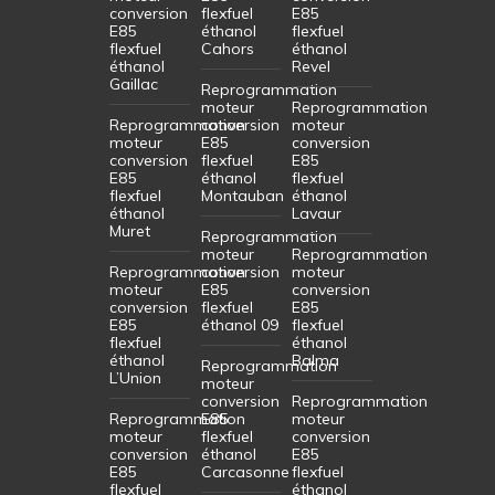
conversion
flexfuel
E85
E85
éthanol
flexfuel
flexfuel
Cahors
éthanol
éthanol
Revel
Gaillac
Reprogrammation
moteur
Reprogrammation
Reprogrammation
conversion
moteur
moteur
E85
conversion
conversion
flexfuel
E85
E85
éthanol
flexfuel
flexfuel
Montauban
éthanol
éthanol
Lavaur
Muret
Reprogrammation
moteur
Reprogrammation
Reprogrammation
conversion
moteur
moteur
E85
conversion
conversion
flexfuel
E85
E85
éthanol 09
flexfuel
flexfuel
éthanol
éthanol
Balma
Reprogrammation
L’Union
moteur
conversion
Reprogrammation
Reprogrammation
E85
moteur
moteur
flexfuel
conversion
conversion
éthanol
E85
E85
Carcasonne
flexfuel
flexfuel
éthanol