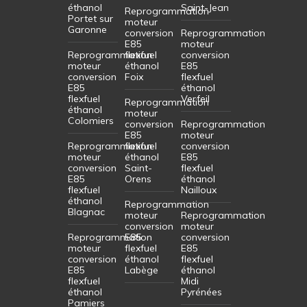
éthanol
Saint-Jean
Reprogrammation
Portet sur
moteur
Garonne
conversion
Reprogrammation
E85
moteur
Reprogrammation
flexfuel
conversion
moteur
éthanol
E85
conversion
Foix
flexfuel
E85
éthanol
flexfuel
Verfeil
Reprogrammation
éthanol
moteur
Colomiers
conversion
Reprogrammation
E85
moteur
Reprogrammation
flexfuel
conversion
moteur
éthanol
E85
conversion
Saint-
flexfuel
E85
Orens
éthanol
flexfuel
Nailloux
éthanol
Reprogrammation
Blagnac
moteur
Reprogrammation
conversion
moteur
Reprogrammation
E85
conversion
moteur
flexfuel
E85
conversion
éthanol
flexfuel
E85
Labège
éthanol
flexfuel
Midi
éthanol
Pyrénées
Pamiers