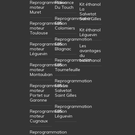
Reprogrammation
Plaisance
Kit éthanol
moteur
Du Touch
La
Muret
Salvetat
Reprogrammation
Saint Gilles
Reprogrammation
E85
moteur
Colomiers
Kit éthanol
Toulouse
Léguevin
Reprogrammation
Reprogrammation
E85
Les
moteur
Blagnac
avantages
Léguevin
du
Reprogrammation
bioéthanol
Reprogrammation
E85
moteur
Tournefeuille
Montauban
Reprogrammation
Reprogrammation
E85 La
moteur
Salvetat
Portet sur
Saint Gilles
Garonne
Reprogrammation
Reprogrammation
E85
moteur
Léguevin
Cugnaux
Reprogrammation