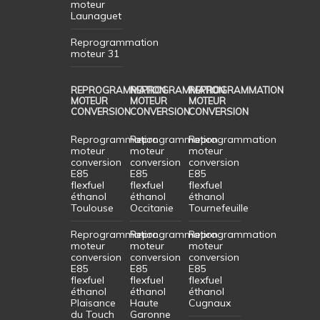
moteur
Launaguet
Reprogrammation
moteur 31
REPROGRAMMATION
REPROGRAMMATION
REPROGRAMMATION
MOTEUR
MOTEUR
MOTEUR
CONVERSION
CONVERSION
CONVERSION
Reprogrammation
Reprogrammation
Reprogrammation
moteur
moteur
moteur
conversion
conversion
conversion
E85
E85
E85
flexfuel
flexfuel
flexfuel
éthanol
éthanol
éthanol
Toulouse
Occitanie
Tournefeuille
Reprogrammation
Reprogrammation
Reprogrammation
moteur
moteur
moteur
conversion
conversion
conversion
E85
E85
E85
flexfuel
flexfuel
flexfuel
éthanol
éthanol
éthanol
Plaisance
Haute
Cugnaux
du Touch
Garonne