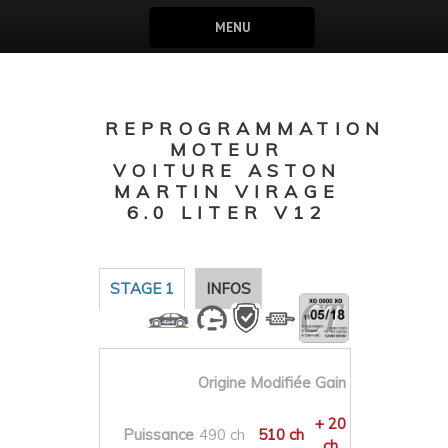
MENU
REPROGRAMMATION
MOTEUR
VOITURE ASTON
MARTIN VIRAGE
6.0 LITER V12
STAGE 1
INFOS
Origine
Modifiée
Gain
+ 20
Puissance
490 ch
510 ch
ch