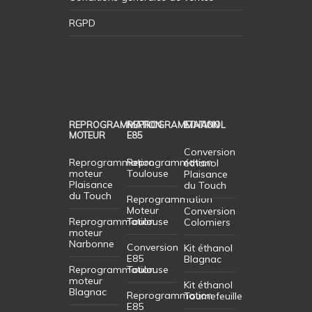
RGPD
REPROGRAMMATION
REPROGRAMMATION
ETHANOL
MOTEUR
E85
Conversion
Reprogrammation
Reprogrammation
éthanol
moteur
Toulouse
Plaisance
Plaisance
du Touch
du Touch
Reprogrammation
Moteur
Conversion
Reprogrammation
Toulouse
Colomiers
moteur
Narbonne
Conversion
Kit éthanol
E85
Blagnac
Reprogrammation
Toulouse
moteur
Kit éthanol
Blagnac
Reprogrammation
Tournefeuille
E85