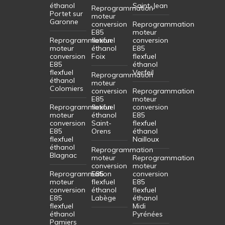
éthanol
Saint-Jean
Reprogrammation
Portet sur
moteur
Garonne
conversion
Reprogrammation
E85
moteur
Reprogrammation
flexfuel
conversion
moteur
éthanol
E85
conversion
Foix
flexfuel
E85
éthanol
flexfuel
Verfeil
Reprogrammation
éthanol
moteur
Colomiers
conversion
Reprogrammation
E85
moteur
Reprogrammation
flexfuel
conversion
moteur
éthanol
E85
conversion
Saint-
flexfuel
E85
Orens
éthanol
flexfuel
Nailloux
éthanol
Reprogrammation
Blagnac
moteur
Reprogrammation
conversion
moteur
Reprogrammation
E85
conversion
moteur
flexfuel
E85
conversion
éthanol
flexfuel
E85
Labège
éthanol
flexfuel
Midi
éthanol
Pyrénées
Pamiers