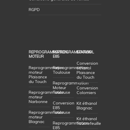
RGPD
REPROGRAMMATION
REPROGRAMMATION
ETHANOL
MOTEUR
E85
Conversion
Reprogrammation
Reprogrammation
éthanol
moteur
Toulouse
Plaisance
Plaisance
du Touch
du Touch
Reprogrammation
Moteur
Conversion
Reprogrammation
Toulouse
Colomiers
moteur
Narbonne
Conversion
Kit éthanol
E85
Blagnac
Reprogrammation
Toulouse
moteur
Kit éthanol
Blagnac
Reprogrammation
Tournefeuille
E85