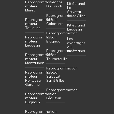
Reprogrammation
Plaisance
Kit éthanol
moteur
Du Touch
La
Muret
Salvetat
Reprogrammation
Saint Gilles
Reprogrammation
E85
moteur
Colomiers
Kit éthanol
Toulouse
Léguevin
Reprogrammation
Reprogrammation
E85
Les
moteur
Blagnac
avantages
Léguevin
du
Reprogrammation
bioéthanol
Reprogrammation
E85
moteur
Tournefeuille
Montauban
Reprogrammation
Reprogrammation
E85 La
moteur
Salvetat
Portet sur
Saint Gilles
Garonne
Reprogrammation
Reprogrammation
E85
moteur
Léguevin
Cugnaux
Reprogrammation