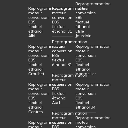
Reprogrammation
Reprogrammation
Reprogrammation
moteur
moteur
moteur
conversion
conversion
conversion
E85
E85
E85
flexfuel
flexfuel
flexfuel
éthanol
éthanol
éthanol 31
L’Isle
Albi
Jourdain
Reprogrammation
Reprogrammation
moteur
Reprogrammation
moteur
conversion
moteur
conversion
E85
conversion
E85
flexfuel
E85
flexfuel
éthanol 81
flexfuel
éthanol
éthanol
Graulhet
Montpellier
Reprogrammation
moteur
Reprogrammation
conversion
Reprogrammation
moteur
E85
moteur
conversion
flexfuel
conversion
E85
éthanol
E85
flexfuel
Auch
flexfuel
éthanol
éthanol 34
Castres
Reprogrammation
moteur
Reprogrammation
Reprogrammation
conversion
moteur
moteur
E85
conversion