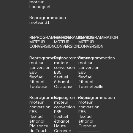
moteur
Launaguet
Reprogrammation
moteur 31
REPROGRAMMATION
REPROGRAMMATION
REPROGRAMMATION
MOTEUR
MOTEUR
MOTEUR
CONVERSION
CONVERSION
CONVERSION
Reprogrammation
Reprogrammation
Reprogrammation
moteur
moteur
moteur
conversion
conversion
conversion
E85
E85
E85
flexfuel
flexfuel
flexfuel
éthanol
éthanol
éthanol
Toulouse
Occitanie
Tournefeuille
Reprogrammation
Reprogrammation
Reprogrammation
moteur
moteur
moteur
conversion
conversion
conversion
E85
E85
E85
flexfuel
flexfuel
flexfuel
éthanol
éthanol
éthanol
Plaisance
Haute
Cugnaux
du Touch
Garonne