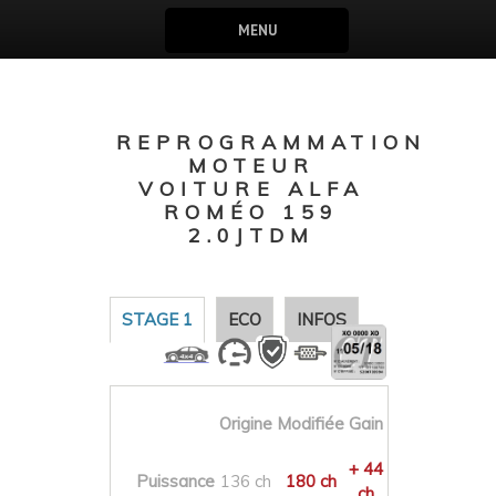
MENU
REPROGRAMMATION
MOTEUR
VOITURE ALFA
ROMÉO 159
2.0JTDM
STAGE 1
ECO
INFOS
Origine
Modifiée
Gain
+ 44
Puissance
136 ch
180 ch
ch