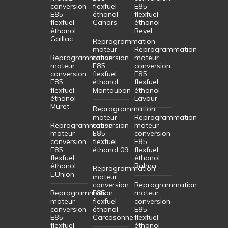
conversion
flexfuel
E85
E85
éthanol
flexfuel
flexfuel
Cahors
éthanol
éthanol
Revel
Gaillac
Reprogrammation
moteur
Reprogrammation
Reprogrammation
conversion
moteur
moteur
E85
conversion
conversion
flexfuel
E85
E85
éthanol
flexfuel
flexfuel
Montauban
éthanol
éthanol
Lavaur
Muret
Reprogrammation
moteur
Reprogrammation
Reprogrammation
conversion
moteur
moteur
E85
conversion
conversion
flexfuel
E85
E85
éthanol 09
flexfuel
flexfuel
éthanol
éthanol
Balma
Reprogrammation
L’Union
moteur
conversion
Reprogrammation
Reprogrammation
E85
moteur
moteur
flexfuel
conversion
conversion
éthanol
E85
E85
Carcasonne
flexfuel
flexfuel
éthanol