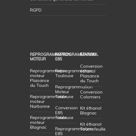
RGPD
REPROGRAMMATION
REPROGRAMMATION
ETHANOL
MOTEUR
E85
Conversion
Reprogrammation
Reprogrammation
éthanol
moteur
Toulouse
Plaisance
Plaisance
du Touch
du Touch
Reprogrammation
Moteur
Conversion
Reprogrammation
Toulouse
Colomiers
moteur
Narbonne
Conversion
Kit éthanol
E85
Blagnac
Reprogrammation
Toulouse
moteur
Kit éthanol
Blagnac
Reprogrammation
Tournefeuille
E85