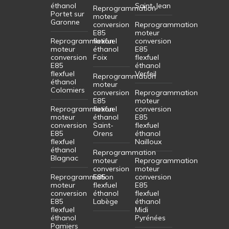
éthanol
Saint-Jean
Reprogrammation
Portet sur
moteur
Garonne
conversion
Reprogrammation
E85
moteur
Reprogrammation
flexfuel
conversion
moteur
éthanol
E85
conversion
Foix
flexfuel
E85
éthanol
flexfuel
Verfeil
Reprogrammation
éthanol
moteur
Colomiers
conversion
Reprogrammation
E85
moteur
Reprogrammation
flexfuel
conversion
moteur
éthanol
E85
conversion
Saint-
flexfuel
E85
Orens
éthanol
flexfuel
Nailloux
éthanol
Reprogrammation
Blagnac
moteur
Reprogrammation
conversion
moteur
Reprogrammation
E85
conversion
moteur
flexfuel
E85
conversion
éthanol
flexfuel
E85
Labège
éthanol
flexfuel
Midi
éthanol
Pyrénées
Pamiers