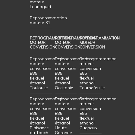
moteur
Launaguet
Reprogrammation
moteur 31
REPROGRAMMATION
REPROGRAMMATION
REPROGRAMMATION
MOTEUR
MOTEUR
MOTEUR
CONVERSION
CONVERSION
CONVERSION
Reprogrammation
Reprogrammation
Reprogrammation
moteur
moteur
moteur
conversion
conversion
conversion
E85
E85
E85
flexfuel
flexfuel
flexfuel
éthanol
éthanol
éthanol
Toulouse
Occitanie
Tournefeuille
Reprogrammation
Reprogrammation
Reprogrammation
moteur
moteur
moteur
conversion
conversion
conversion
E85
E85
E85
flexfuel
flexfuel
flexfuel
éthanol
éthanol
éthanol
Plaisance
Haute
Cugnaux
du Touch
Garonne