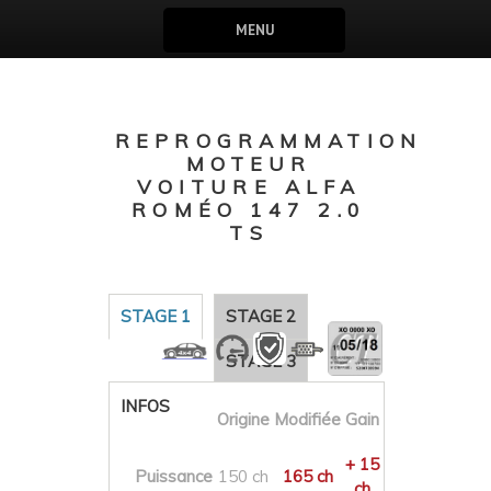
MENU
REPROGRAMMATION
MOTEUR
VOITURE ALFA
ROMÉO 147 2.0
TS
STAGE 1
STAGE 2
STAGE 3
INFOS
Origine
Modifiée
Gain
+ 15
Puissance
150 ch
165 ch
ch