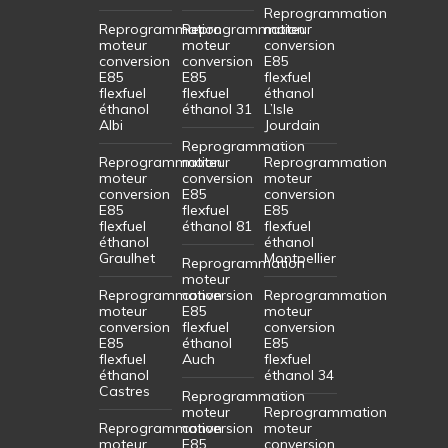
Reprogrammation
Reprogrammation
Reprogrammation
moteur
moteur
moteur
conversion
conversion
conversion
E85
E85
E85
flexfuel
flexfuel
flexfuel
éthanol
éthanol
éthanol 31
L’Isle
Albi
Jourdain
Reprogrammation
Reprogrammation
moteur
Reprogrammation
moteur
conversion
moteur
conversion
E85
conversion
E85
flexfuel
E85
flexfuel
éthanol 81
flexfuel
éthanol
éthanol
Graulhet
Montpellier
Reprogrammation
moteur
Reprogrammation
conversion
Reprogrammation
moteur
E85
moteur
conversion
flexfuel
conversion
E85
éthanol
E85
flexfuel
Auch
flexfuel
éthanol
éthanol 34
Castres
Reprogrammation
moteur
Reprogrammation
Reprogrammation
conversion
moteur
moteur
E85
conversion