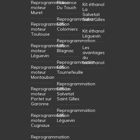
Reprogrammation
Plaisance
Kit éthanol
moteur
Du Touch
La
Muret
Salvetat
Reprogrammation
Saint Gilles
Reprogrammation
E85
moteur
Colomiers
Kit éthanol
Toulouse
Léguevin
Reprogrammation
Reprogrammation
E85
Les
moteur
Blagnac
avantages
Léguevin
du
Reprogrammation
bioéthanol
Reprogrammation
E85
moteur
Tournefeuille
Montauban
Reprogrammation
Reprogrammation
E85 La
moteur
Salvetat
Portet sur
Saint Gilles
Garonne
Reprogrammation
Reprogrammation
E85
moteur
Léguevin
Cugnaux
Reprogrammation