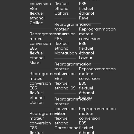
conversion
flexfuel
E85
E85
éthanol
flexfuel
flexfuel
Cahors
éthanol
éthanol
Revel
Gaillac
Reprogrammation
moteur
Reprogrammation
Reprogrammation
conversion
moteur
moteur
E85
conversion
conversion
flexfuel
E85
E85
éthanol
flexfuel
flexfuel
Montauban
éthanol
éthanol
Lavaur
Muret
Reprogrammation
moteur
Reprogrammation
Reprogrammation
conversion
moteur
moteur
E85
conversion
conversion
flexfuel
E85
E85
éthanol 09
flexfuel
flexfuel
éthanol
éthanol
Balma
Reprogrammation
L’Union
moteur
conversion
Reprogrammation
Reprogrammation
E85
moteur
moteur
flexfuel
conversion
conversion
éthanol
E85
E85
Carcasonne
flexfuel
flexfuel
éthanol