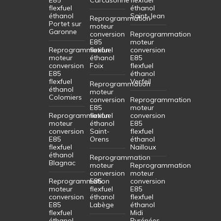
flexfuel
éthanol
éthanol
Saint-Jean
Reprogrammation
Portet sur
moteur
Garonne
conversion
Reprogrammation
E85
moteur
Reprogrammation
flexfuel
conversion
moteur
éthanol
E85
conversion
Foix
flexfuel
E85
éthanol
flexfuel
Verfeil
Reprogrammation
éthanol
moteur
Colomiers
conversion
Reprogrammation
E85
moteur
Reprogrammation
flexfuel
conversion
moteur
éthanol
E85
conversion
Saint-
flexfuel
E85
Orens
éthanol
flexfuel
Nailloux
éthanol
Reprogrammation
Blagnac
moteur
Reprogrammation
conversion
moteur
Reprogrammation
E85
conversion
moteur
flexfuel
E85
conversion
éthanol
flexfuel
E85
Labège
éthanol
flexfuel
Midi
éthanol
Pyrénées