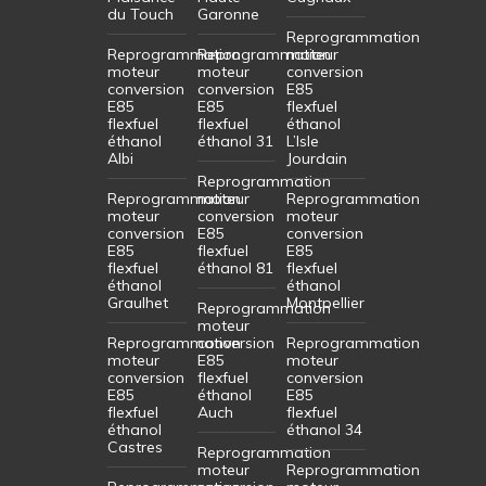
du Touch
Garonne
Reprogrammation
Reprogrammation
Reprogrammation
moteur
moteur
moteur
conversion
conversion
conversion
E85
E85
E85
flexfuel
flexfuel
flexfuel
éthanol
éthanol
éthanol 31
L’Isle
Albi
Jourdain
Reprogrammation
Reprogrammation
moteur
Reprogrammation
moteur
conversion
moteur
conversion
E85
conversion
E85
flexfuel
E85
flexfuel
éthanol 81
flexfuel
éthanol
éthanol
Graulhet
Montpellier
Reprogrammation
moteur
Reprogrammation
conversion
Reprogrammation
moteur
E85
moteur
conversion
flexfuel
conversion
E85
éthanol
E85
flexfuel
Auch
flexfuel
éthanol
éthanol 34
Castres
Reprogrammation
moteur
Reprogrammation