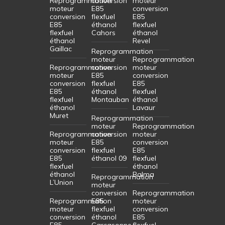
Reprogrammation
conversion
moteur
moteur
E85
conversion
conversion
flexfuel
E85
E85
éthanol
flexfuel
flexfuel
Cahors
éthanol
éthanol
Revel
Gaillac
Reprogrammation
moteur
Reprogrammation
Reprogrammation
conversion
moteur
moteur
E85
conversion
conversion
flexfuel
E85
E85
éthanol
flexfuel
flexfuel
Montauban
éthanol
éthanol
Lavaur
Muret
Reprogrammation
moteur
Reprogrammation
Reprogrammation
conversion
moteur
moteur
E85
conversion
conversion
flexfuel
E85
E85
éthanol 09
flexfuel
flexfuel
éthanol
éthanol
Balma
Reprogrammation
L’Union
moteur
conversion
Reprogrammation
Reprogrammation
E85
moteur
moteur
flexfuel
conversion
conversion
éthanol
E85
E85
Carcasonne
flexfuel