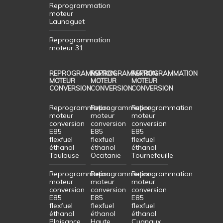
Reprogrammation
moteur
Launaguet
Reprogrammation
moteur 31
REPROGRAMMATION
REPROGRAMMATION
REPROGRAMMATION
MOTEUR
MOTEUR
MOTEUR
CONVERSION
CONVERSION
CONVERSION
Reprogrammation
Reprogrammation
Reprogrammation
moteur
moteur
moteur
conversion
conversion
conversion
E85
E85
E85
flexfuel
flexfuel
flexfuel
éthanol
éthanol
éthanol
Toulouse
Occitanie
Tournefeuille
Reprogrammation
Reprogrammation
Reprogrammation
moteur
moteur
moteur
conversion
conversion
conversion
E85
E85
E85
flexfuel
flexfuel
flexfuel
éthanol
éthanol
éthanol
Plaisance
Haute
Cugnaux