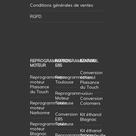
Conditions générales de ventes
RGPD
REPROGRAMMATION
REPROGRAMMATION
ETHANOL
MOTEUR
E85
Conversion
Reprogrammation
Reprogrammation
éthanol
moteur
Toulouse
Plaisance
Plaisance
du Touch
du Touch
Reprogrammation
Moteur
Conversion
Reprogrammation
Toulouse
Colomiers
moteur
Narbonne
Conversion
Kit éthanol
E85
Blagnac
Reprogrammation
Toulouse
moteur
Kit éthanol
Blagnac
Reprogrammation
Tournefeuille