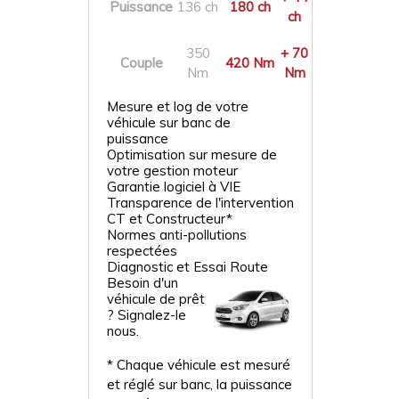
Puissance
136 ch
180 ch
ch
350
+ 70
Couple
420 Nm
Nm
Nm
Mesure et log de votre
véhicule sur banc de
puissance
Optimisation sur mesure de
votre gestion moteur
Garantie logiciel à VIE
Transparence de l'intervention
CT et Constructeur*
Normes anti-pollutions
respectées
Diagnostic et Essai Route
Besoin d'un
véhicule de prêt
? Signalez-le
nous.
* Chaque véhicule est mesuré
et réglé sur banc, la puissance