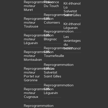
Reprogrammation
Plaisance
Kit éthanol
moteur
Du Touch
La
Muret
Salvetat
Reprogrammation
Saint Gilles
Reprogrammation
E85
moteur
Colomiers
Kit éthanol
Toulouse
Léguevin
Reprogrammation
Reprogrammation
E85
Les
moteur
Blagnac
avantages
Léguevin
du
Reprogrammation
bioéthanol
Reprogrammation
E85
moteur
Tournefeuille
Montauban
Reprogrammation
Reprogrammation
E85 La
moteur
Salvetat
Portet sur
Saint Gilles
Garonne
Reprogrammation
Reprogrammation
E85
moteur
Léguevin
Cugnaux
Reprogrammation