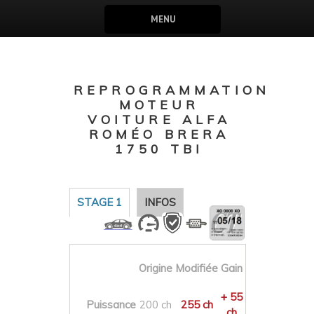
MENU
REPROGRAMMATION
MOTEUR
VOITURE ALFA
ROMÉO BRERA
1750 TBI
STAGE 1
INFOS
Origine
Modifiée
Gain
+ 55
Puissance
200 ch
255 ch
ch