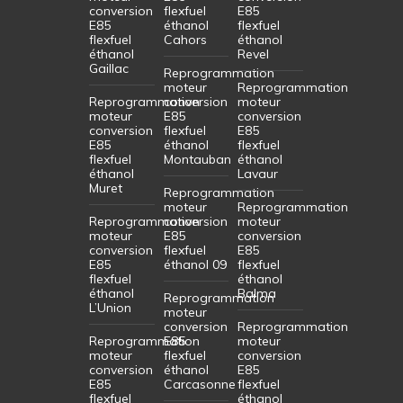
conversion
flexfuel
E85
E85
éthanol
flexfuel
flexfuel
Cahors
éthanol
éthanol
Revel
Gaillac
Reprogrammation
moteur
Reprogrammation
Reprogrammation
conversion
moteur
moteur
E85
conversion
conversion
flexfuel
E85
E85
éthanol
flexfuel
flexfuel
Montauban
éthanol
éthanol
Lavaur
Muret
Reprogrammation
moteur
Reprogrammation
Reprogrammation
conversion
moteur
moteur
E85
conversion
conversion
flexfuel
E85
E85
éthanol 09
flexfuel
flexfuel
éthanol
éthanol
Balma
Reprogrammation
L’Union
moteur
conversion
Reprogrammation
Reprogrammation
E85
moteur
moteur
flexfuel
conversion
conversion
éthanol
E85
E85
Carcasonne
flexfuel
flexfuel
éthanol