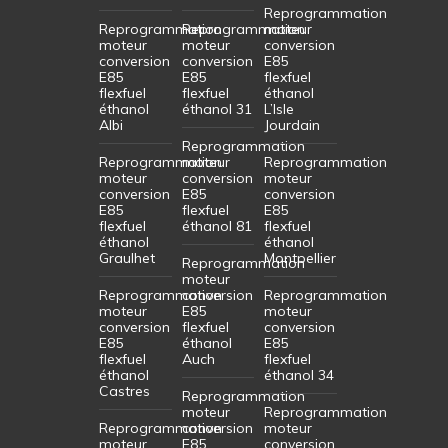
Reprogrammation
Reprogrammation
Reprogrammation
moteur
moteur
moteur
conversion
conversion
conversion
E85
E85
E85
flexfuel
flexfuel
flexfuel
éthanol
éthanol
éthanol 31
L’Isle
Albi
Jourdain
Reprogrammation
Reprogrammation
moteur
Reprogrammation
moteur
conversion
moteur
conversion
E85
conversion
E85
flexfuel
E85
flexfuel
éthanol 81
flexfuel
éthanol
éthanol
Graulhet
Montpellier
Reprogrammation
moteur
Reprogrammation
conversion
Reprogrammation
moteur
E85
moteur
conversion
flexfuel
conversion
E85
éthanol
E85
flexfuel
Auch
flexfuel
éthanol
éthanol 34
Castres
Reprogrammation
moteur
Reprogrammation
Reprogrammation
conversion
moteur
moteur
E85
conversion