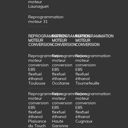
moteur
Launaguet
Reprogrammation
moteur 31
REPROGRAMMATION
REPROGRAMMATION
REPROGRAMMATION
MOTEUR
MOTEUR
MOTEUR
CONVERSION
CONVERSION
CONVERSION
Reprogrammation
Reprogrammation
Reprogrammation
moteur
moteur
moteur
conversion
conversion
conversion
E85
E85
E85
flexfuel
flexfuel
flexfuel
éthanol
éthanol
éthanol
Toulouse
Occitanie
Tournefeuille
Reprogrammation
Reprogrammation
Reprogrammation
moteur
moteur
moteur
conversion
conversion
conversion
E85
E85
E85
flexfuel
flexfuel
flexfuel
éthanol
éthanol
éthanol
Plaisance
Haute
Cugnaux
du Touch
Garonne