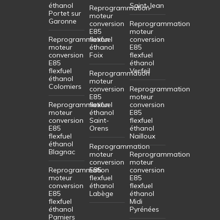
éthanol
Saint-Jean
Reprogrammation
Portet sur
moteur
Garonne
conversion
Reprogrammation
E85
moteur
Reprogrammation
flexfuel
conversion
moteur
éthanol
E85
conversion
Foix
flexfuel
E85
éthanol
flexfuel
Verfeil
Reprogrammation
éthanol
moteur
Colomiers
conversion
Reprogrammation
E85
moteur
Reprogrammation
flexfuel
conversion
moteur
éthanol
E85
conversion
Saint-
flexfuel
E85
Orens
éthanol
flexfuel
Nailloux
éthanol
Reprogrammation
Blagnac
moteur
Reprogrammation
conversion
moteur
Reprogrammation
E85
conversion
moteur
flexfuel
E85
conversion
éthanol
flexfuel
E85
Labège
éthanol
flexfuel
Midi
éthanol
Pyrénées
Pamiers