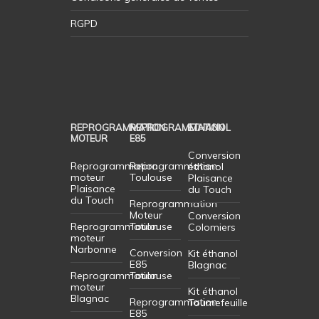
RGPD
REPROGRAMMATION
REPROGRAMMATION
ETHANOL
MOTEUR
E85
Conversion
Reprogrammation
Reprogrammation
éthanol
moteur
Toulouse
Plaisance
Plaisance
du Touch
du Touch
Reprogrammation
Moteur
Conversion
Reprogrammation
Toulouse
Colomiers
moteur
Narbonne
Conversion
Kit éthanol
E85
Blagnac
Reprogrammation
Toulouse
moteur
Kit éthanol
Blagnac
Reprogrammation
Tournefeuille
E85