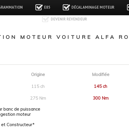
GRAMMATION
E85
DÉCALAMINAGE MOTEUR
DEVENIR REVENDEUR
ION MOTEUR VOITURE ALFA RO
Origine
Modifiée
115 ch
145 ch
275 Nm
300 Nm
ur banc de puissance
 gestion moteur
 et Constructeur*