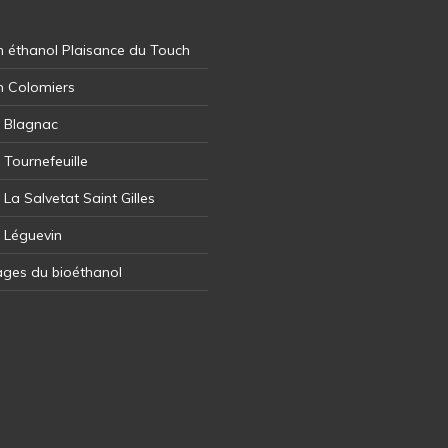
 éthanol Plaisance du Touch
n Colomiers
l Blagnac
 Tournefeuille
 La Salvetat Saint Gilles
l Léguevin
ages du bioéthanol