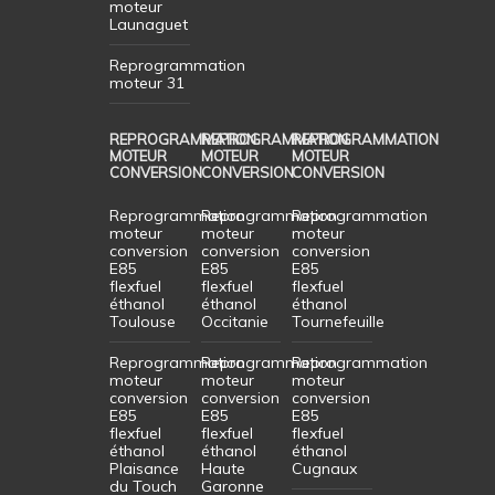
moteur
Launaguet
Reprogrammation
moteur 31
REPROGRAMMATION
REPROGRAMMATION
REPROGRAMMATION
MOTEUR
MOTEUR
MOTEUR
CONVERSION
CONVERSION
CONVERSION
Reprogrammation
Reprogrammation
Reprogrammation
moteur
moteur
moteur
conversion
conversion
conversion
E85
E85
E85
flexfuel
flexfuel
flexfuel
éthanol
éthanol
éthanol
Toulouse
Occitanie
Tournefeuille
Reprogrammation
Reprogrammation
Reprogrammation
moteur
moteur
moteur
conversion
conversion
conversion
E85
E85
E85
flexfuel
flexfuel
flexfuel
éthanol
éthanol
éthanol
Plaisance
Haute
Cugnaux
du Touch
Garonne