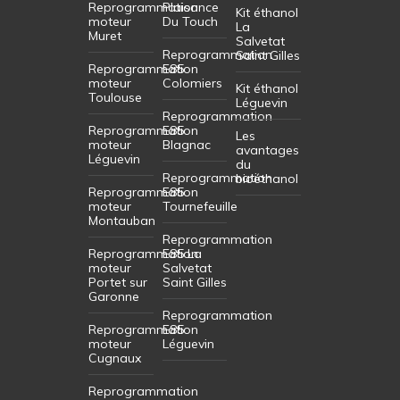
Reprogrammation
Plaisance
Kit éthanol
moteur
Du Touch
La
Muret
Salvetat
Reprogrammation
Saint Gilles
Reprogrammation
E85
moteur
Colomiers
Kit éthanol
Toulouse
Léguevin
Reprogrammation
Reprogrammation
E85
Les
moteur
Blagnac
avantages
Léguevin
du
Reprogrammation
bioéthanol
Reprogrammation
E85
moteur
Tournefeuille
Montauban
Reprogrammation
Reprogrammation
E85 La
moteur
Salvetat
Portet sur
Saint Gilles
Garonne
Reprogrammation
Reprogrammation
E85
moteur
Léguevin
Cugnaux
Reprogrammation