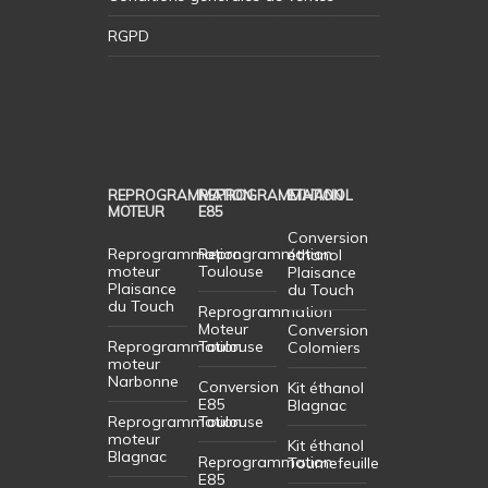
RGPD
REPROGRAMMATION
REPROGRAMMATION
ETHANOL
MOTEUR
E85
Conversion
Reprogrammation
Reprogrammation
éthanol
moteur
Toulouse
Plaisance
Plaisance
du Touch
du Touch
Reprogrammation
Moteur
Conversion
Reprogrammation
Toulouse
Colomiers
moteur
Narbonne
Conversion
Kit éthanol
E85
Blagnac
Reprogrammation
Toulouse
moteur
Kit éthanol
Blagnac
Reprogrammation
Tournefeuille
E85