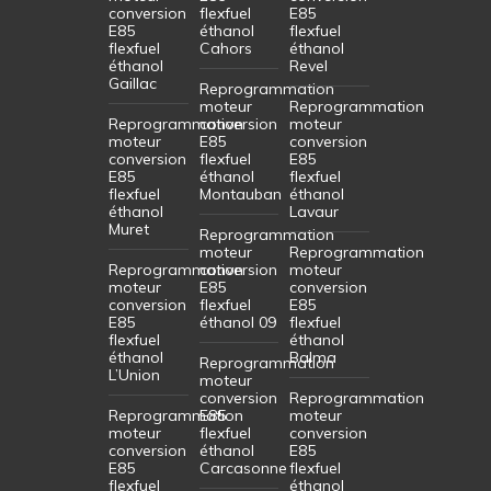
conversion
flexfuel
E85
E85
éthanol
flexfuel
flexfuel
Cahors
éthanol
éthanol
Revel
Gaillac
Reprogrammation
moteur
Reprogrammation
Reprogrammation
conversion
moteur
moteur
E85
conversion
conversion
flexfuel
E85
E85
éthanol
flexfuel
flexfuel
Montauban
éthanol
éthanol
Lavaur
Muret
Reprogrammation
moteur
Reprogrammation
Reprogrammation
conversion
moteur
moteur
E85
conversion
conversion
flexfuel
E85
E85
éthanol 09
flexfuel
flexfuel
éthanol
éthanol
Balma
Reprogrammation
L’Union
moteur
conversion
Reprogrammation
Reprogrammation
E85
moteur
moteur
flexfuel
conversion
conversion
éthanol
E85
E85
Carcasonne
flexfuel
flexfuel
éthanol