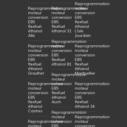
Reprogrammation
Reprogrammation
Reprogrammation
moteur
moteur
moteur
conversion
conversion
conversion
E85
E85
E85
flexfuel
flexfuel
flexfuel
éthanol
éthanol
éthanol 31
L’Isle
Albi
Jourdain
Reprogrammation
Reprogrammation
moteur
Reprogrammation
moteur
conversion
moteur
conversion
E85
conversion
E85
flexfuel
E85
flexfuel
éthanol 81
flexfuel
éthanol
éthanol
Graulhet
Montpellier
Reprogrammation
moteur
Reprogrammation
conversion
Reprogrammation
moteur
E85
moteur
conversion
flexfuel
conversion
E85
éthanol
E85
flexfuel
Auch
flexfuel
éthanol
éthanol 34
Castres
Reprogrammation
moteur
Reprogrammation
Reprogrammation
conversion
moteur
moteur
E85
conversion