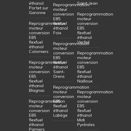
éthanol
Saint-Jean
Reprogrammation
Portet sur
moteur
Garonne
conversion
Reprogrammation
E85
moteur
Reprogrammation
flexfuel
conversion
moteur
éthanol
E85
conversion
Foix
flexfuel
E85
éthanol
flexfuel
Verfeil
Reprogrammation
éthanol
moteur
Colomiers
conversion
Reprogrammation
E85
moteur
Reprogrammation
flexfuel
conversion
moteur
éthanol
E85
conversion
Saint-
flexfuel
E85
Orens
éthanol
flexfuel
Nailloux
éthanol
Reprogrammation
Blagnac
moteur
Reprogrammation
conversion
moteur
Reprogrammation
E85
conversion
moteur
flexfuel
E85
conversion
éthanol
flexfuel
E85
Labège
éthanol
flexfuel
Midi
éthanol
Pyrénées
Pamiers