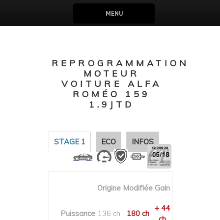
MENU
REPROGRAMMATION
MOTEUR
VOITURE ALFA
ROMÉO 159
1.9JTD
STAGE 1
ECO
INFOS
Origine
Modifiée
Gain
+ 44
Puissance
136 ch
180 ch
ch