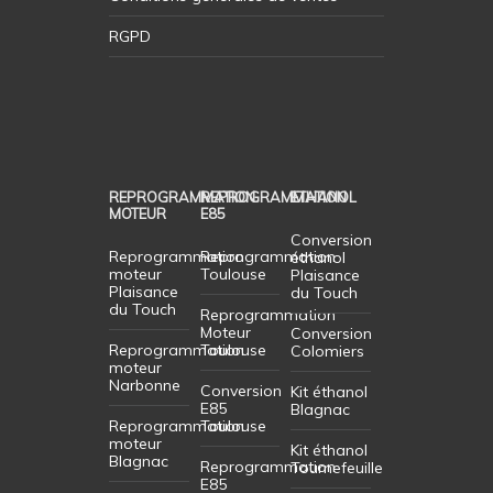
RGPD
REPROGRAMMATION
REPROGRAMMATION
ETHANOL
MOTEUR
E85
Conversion
Reprogrammation
Reprogrammation
éthanol
moteur
Toulouse
Plaisance
Plaisance
du Touch
du Touch
Reprogrammation
Moteur
Conversion
Reprogrammation
Toulouse
Colomiers
moteur
Narbonne
Conversion
Kit éthanol
E85
Blagnac
Reprogrammation
Toulouse
moteur
Kit éthanol
Blagnac
Reprogrammation
Tournefeuille
E85