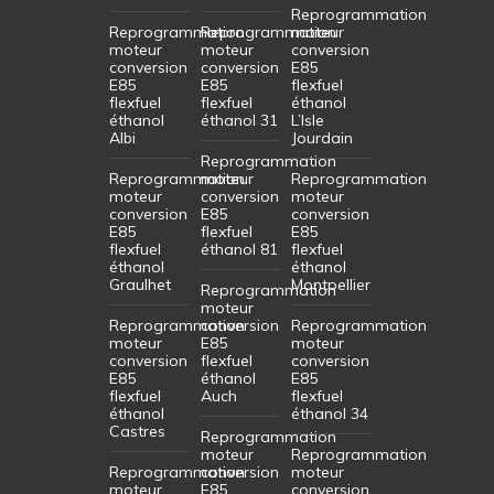
Reprogrammation
Reprogrammation
Reprogrammation
moteur
moteur
moteur
conversion
conversion
conversion
E85
E85
E85
flexfuel
flexfuel
flexfuel
éthanol
éthanol
éthanol 31
L’Isle
Albi
Jourdain
Reprogrammation
Reprogrammation
moteur
Reprogrammation
moteur
conversion
moteur
conversion
E85
conversion
E85
flexfuel
E85
flexfuel
éthanol 81
flexfuel
éthanol
éthanol
Graulhet
Montpellier
Reprogrammation
moteur
Reprogrammation
conversion
Reprogrammation
moteur
E85
moteur
conversion
flexfuel
conversion
E85
éthanol
E85
flexfuel
Auch
flexfuel
éthanol
éthanol 34
Castres
Reprogrammation
moteur
Reprogrammation
Reprogrammation
conversion
moteur
moteur
E85
conversion