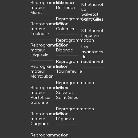
Reprogrammation
Plaisance
Kit éthanol
moteur
Du Touch
La
Muret
Salvetat
Reprogrammation
Saint Gilles
Reprogrammation
E85
moteur
Colomiers
Kit éthanol
Toulouse
Léguevin
Reprogrammation
Reprogrammation
E85
Les
moteur
Blagnac
avantages
Léguevin
du
Reprogrammation
bioéthanol
Reprogrammation
E85
moteur
Tournefeuille
Montauban
Reprogrammation
Reprogrammation
E85 La
moteur
Salvetat
Portet sur
Saint Gilles
Garonne
Reprogrammation
Reprogrammation
E85
moteur
Léguevin
Cugnaux
Reprogrammation