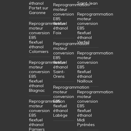
éthanol
Saint-Jean
Reprogrammation
Portet sur
moteur
Garonne
conversion
Reprogrammation
E85
moteur
Reprogrammation
flexfuel
conversion
moteur
éthanol
E85
conversion
Foix
flexfuel
E85
éthanol
flexfuel
Verfeil
Reprogrammation
éthanol
moteur
Colomiers
conversion
Reprogrammation
E85
moteur
Reprogrammation
flexfuel
conversion
moteur
éthanol
E85
conversion
Saint-
flexfuel
E85
Orens
éthanol
flexfuel
Nailloux
éthanol
Reprogrammation
Blagnac
moteur
Reprogrammation
conversion
moteur
Reprogrammation
E85
conversion
moteur
flexfuel
E85
conversion
éthanol
flexfuel
E85
Labège
éthanol
flexfuel
Midi
éthanol
Pyrénées
Pamiers