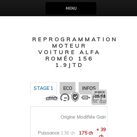
MENU
REPROGRAMMATION
MOTEUR
VOITURE ALFA
ROMÉO 156
1.9JTD
STAGE 1
ECO
INFOS
Origine
Modifiée
Gain
+ 39
Puissance
136 ch
175 ch
ch