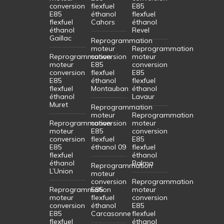
conversion
flexfuel
E85
E85
éthanol
flexfuel
flexfuel
Cahors
éthanol
éthanol
Revel
Gaillac
Reprogrammation
moteur
Reprogrammation
Reprogrammation
conversion
moteur
moteur
E85
conversion
conversion
flexfuel
E85
E85
éthanol
flexfuel
flexfuel
Montauban
éthanol
éthanol
Lavaur
Muret
Reprogrammation
moteur
Reprogrammation
Reprogrammation
conversion
moteur
moteur
E85
conversion
conversion
flexfuel
E85
E85
éthanol 09
flexfuel
flexfuel
éthanol
éthanol
Balma
Reprogrammation
L’Union
moteur
conversion
Reprogrammation
Reprogrammation
E85
moteur
moteur
flexfuel
conversion
conversion
éthanol
E85
E85
Carcasonne
flexfuel
flexfuel
éthanol