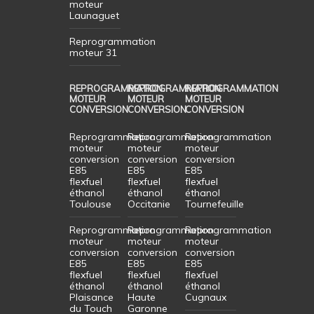
moteur
Launaguet
Reprogrammation
moteur 31
REPROGRAMMATION
REPROGRAMMATION
REPROGRAMMATION
MOTEUR
MOTEUR
MOTEUR
CONVERSION
CONVERSION
CONVERSION
Reprogrammation
Reprogrammation
Reprogrammation
moteur
moteur
moteur
conversion
conversion
conversion
E85
E85
E85
flexfuel
flexfuel
flexfuel
éthanol
éthanol
éthanol
Toulouse
Occitanie
Tournefeuille
Reprogrammation
Reprogrammation
Reprogrammation
moteur
moteur
moteur
conversion
conversion
conversion
E85
E85
E85
flexfuel
flexfuel
flexfuel
éthanol
éthanol
éthanol
Plaisance
Haute
Cugnaux
du Touch
Garonne