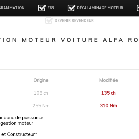
GRAMMATION
E85
DÉCALAMINAGE MOTEUR
DEVENIR REVENDEUR
ION MOTEUR VOITURE ALFA RO
Origine
Modifiée
105 ch
135 ch
255 Nm
310 Nm
ur banc de puissance
 gestion moteur
 et Constructeur*