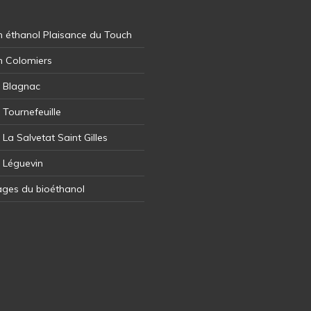
 éthanol Plaisance du Touch
n Colomiers
l Blagnac
 Tournefeuille
 La Salvetat Saint Gilles
l Léguevin
ages du bioéthanol