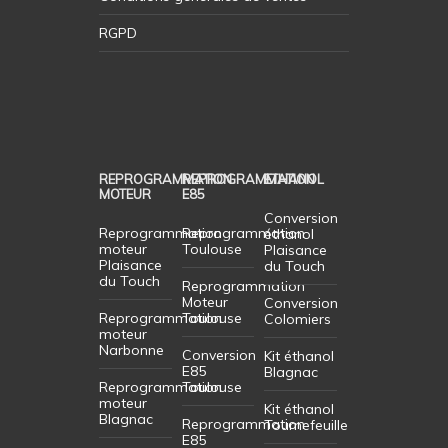
RGPD
REPROGRAMMATION
REPROGRAMMATION
ETHANOL
MOTEUR
E85
Conversion
Reprogrammation
Reprogrammation
éthanol
moteur
Toulouse
Plaisance
Plaisance
du Touch
du Touch
Reprogrammation
Moteur
Conversion
Reprogrammation
Toulouse
Colomiers
moteur
Narbonne
Conversion
Kit éthanol
E85
Blagnac
Reprogrammation
Toulouse
moteur
Kit éthanol
Blagnac
Reprogrammation
Tournefeuille
E85