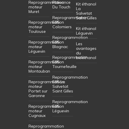
Reprogrammation
Plaisance
Kit éthanol
moteur
Du Touch
La
Muret
Salvetat
Reprogrammation
Saint Gilles
Reprogrammation
E85
moteur
Colomiers
Kit éthanol
Toulouse
Léguevin
Reprogrammation
Reprogrammation
E85
Les
moteur
Blagnac
avantages
Léguevin
du
Reprogrammation
bioéthanol
Reprogrammation
E85
moteur
Tournefeuille
Montauban
Reprogrammation
Reprogrammation
E85 La
moteur
Salvetat
Portet sur
Saint Gilles
Garonne
Reprogrammation
Reprogrammation
E85
moteur
Léguevin
Cugnaux
Reprogrammation