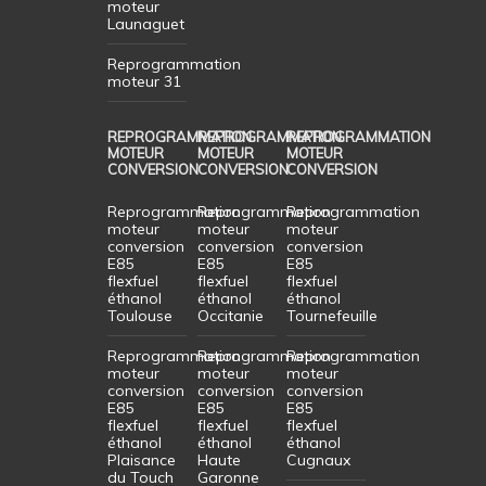
moteur
Launaguet
Reprogrammation
moteur 31
REPROGRAMMATION
REPROGRAMMATION
REPROGRAMMATION
MOTEUR
MOTEUR
MOTEUR
CONVERSION
CONVERSION
CONVERSION
Reprogrammation
Reprogrammation
Reprogrammation
moteur
moteur
moteur
conversion
conversion
conversion
E85
E85
E85
flexfuel
flexfuel
flexfuel
éthanol
éthanol
éthanol
Toulouse
Occitanie
Tournefeuille
Reprogrammation
Reprogrammation
Reprogrammation
moteur
moteur
moteur
conversion
conversion
conversion
E85
E85
E85
flexfuel
flexfuel
flexfuel
éthanol
éthanol
éthanol
Plaisance
Haute
Cugnaux
du Touch
Garonne