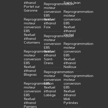
éthanol
Saint-Jean
Reprogrammation
Portet sur
moteur
Garonne
conversion
Reprogrammation
E85
moteur
Reprogrammation
flexfuel
conversion
moteur
éthanol
E85
conversion
Foix
flexfuel
E85
éthanol
flexfuel
Verfeil
Reprogrammation
éthanol
moteur
Colomiers
conversion
Reprogrammation
E85
moteur
Reprogrammation
flexfuel
conversion
moteur
éthanol
E85
conversion
Saint-
flexfuel
E85
Orens
éthanol
flexfuel
Nailloux
éthanol
Reprogrammation
Blagnac
moteur
Reprogrammation
conversion
moteur
Reprogrammation
E85
conversion
moteur
flexfuel
E85
conversion
éthanol
flexfuel
E85
Labège
éthanol
flexfuel
Midi
éthanol
Pyrénées
Pamiers