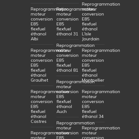
Reprogrammation
Reprogrammation
Reprogrammation
moteur
moteur
moteur
conversion
conversion
conversion
E85
E85
E85
flexfuel
flexfuel
flexfuel
éthanol
éthanol
éthanol 31
L’Isle
Albi
Jourdain
Reprogrammation
Reprogrammation
moteur
Reprogrammation
moteur
conversion
moteur
conversion
E85
conversion
E85
flexfuel
E85
flexfuel
éthanol 81
flexfuel
éthanol
éthanol
Graulhet
Montpellier
Reprogrammation
moteur
Reprogrammation
conversion
Reprogrammation
moteur
E85
moteur
conversion
flexfuel
conversion
E85
éthanol
E85
flexfuel
Auch
flexfuel
éthanol
éthanol 34
Castres
Reprogrammation
moteur
Reprogrammation
Reprogrammation
conversion
moteur
moteur
E85
conversion