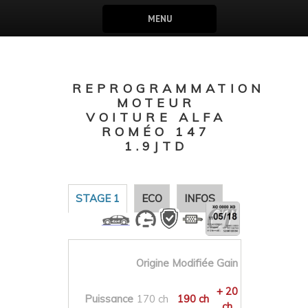
MENU
REPROGRAMMATION
MOTEUR
VOITURE ALFA
ROMÉO 147
1.9JTD
STAGE 1
ECO
INFOS
Origine
Modifiée
Gain
+ 20
Puissance
170 ch
190 ch
ch