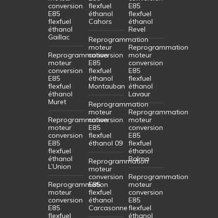
conversion
flexfuel
E85
E85
éthanol
flexfuel
flexfuel
Cahors
éthanol
éthanol
Revel
Gaillac
Reprogrammation
moteur
Reprogrammation
Reprogrammation
conversion
moteur
moteur
E85
conversion
conversion
flexfuel
E85
E85
éthanol
flexfuel
flexfuel
Montauban
éthanol
éthanol
Lavaur
Muret
Reprogrammation
moteur
Reprogrammation
Reprogrammation
conversion
moteur
moteur
E85
conversion
conversion
flexfuel
E85
E85
éthanol 09
flexfuel
flexfuel
éthanol
éthanol
Balma
Reprogrammation
L’Union
moteur
conversion
Reprogrammation
Reprogrammation
E85
moteur
moteur
flexfuel
conversion
conversion
éthanol
E85
E85
Carcasonne
flexfuel
flexfuel
éthanol