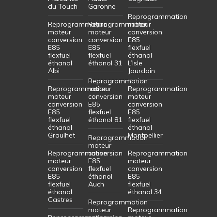
du Touch
Garonne
Reprogrammation
Reprogrammation
Reprogrammation
moteur
moteur
moteur
conversion
conversion
conversion
E85
E85
E85
flexfuel
flexfuel
flexfuel
éthanol
éthanol
éthanol 31
L’Isle
Albi
Jourdain
Reprogrammation
Reprogrammation
moteur
Reprogrammation
moteur
conversion
moteur
conversion
E85
conversion
E85
flexfuel
E85
flexfuel
éthanol 81
flexfuel
éthanol
éthanol
Graulhet
Montpellier
Reprogrammation
moteur
Reprogrammation
conversion
Reprogrammation
moteur
E85
moteur
conversion
flexfuel
conversion
E85
éthanol
E85
flexfuel
Auch
flexfuel
éthanol
éthanol 34
Castres
Reprogrammation
moteur
Reprogrammation