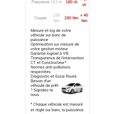
Puissance
163 ch
180 ch
ch
250
+ 40
Couple
290 Nm
Nm
Nm
Mesure et log de votre
véhicule sur banc de
puissance
Optimisation sur mesure de
votre gestion moteur
Garantie logiciel à VIE
Transparence de l'intervention
CT et Constructeur*
Normes anti-pollutions
respectées
Diagnostic et Essai Route
Besoin d'un
véhicule de prêt
? Signalez-le
nous.
* Chaque véhicule est mesuré
et réglé sur banc, la puissance