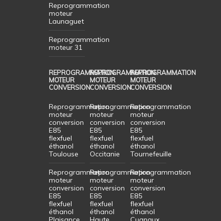
Reprogrammation
moteur
Launaguet
Reprogrammation
moteur 31
REPROGRAMMATION
REPROGRAMMATION
REPROGRAMMATION
MOTEUR
MOTEUR
MOTEUR
CONVERSION
CONVERSION
CONVERSION
Reprogrammation
Reprogrammation
Reprogrammation
moteur
moteur
moteur
conversion
conversion
conversion
E85
E85
E85
flexfuel
flexfuel
flexfuel
éthanol
éthanol
éthanol
Toulouse
Occitanie
Tournefeuille
Reprogrammation
Reprogrammation
Reprogrammation
moteur
moteur
moteur
conversion
conversion
conversion
E85
E85
E85
flexfuel
flexfuel
flexfuel
éthanol
éthanol
éthanol
Plaisance
Haute
Cugnaux