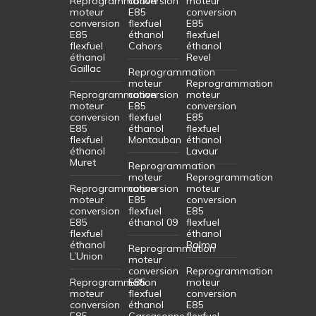
Reprogrammation
conversion
moteur
moteur
E85
conversion
conversion
flexfuel
E85
E85
éthanol
flexfuel
flexfuel
Cahors
éthanol
éthanol
Revel
Gaillac
Reprogrammation
moteur
Reprogrammation
Reprogrammation
conversion
moteur
moteur
E85
conversion
conversion
flexfuel
E85
E85
éthanol
flexfuel
flexfuel
Montauban
éthanol
éthanol
Lavaur
Muret
Reprogrammation
moteur
Reprogrammation
Reprogrammation
conversion
moteur
moteur
E85
conversion
conversion
flexfuel
E85
E85
éthanol 09
flexfuel
flexfuel
éthanol
éthanol
Balma
Reprogrammation
L’Union
moteur
conversion
Reprogrammation
Reprogrammation
E85
moteur
moteur
flexfuel
conversion
conversion
éthanol
E85
E85
Carcasonne
flexfuel