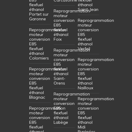
flexfuel
éthanol
éthanol
Saint-Jean
Reprogrammation
Portet sur
moteur
Garonne
conversion
Reprogrammation
E85
moteur
Reprogrammation
flexfuel
conversion
moteur
éthanol
E85
conversion
Foix
flexfuel
E85
éthanol
flexfuel
Verfeil
Reprogrammation
éthanol
moteur
Colomiers
conversion
Reprogrammation
E85
moteur
Reprogrammation
flexfuel
conversion
moteur
éthanol
E85
conversion
Saint-
flexfuel
E85
Orens
éthanol
flexfuel
Nailloux
éthanol
Reprogrammation
Blagnac
moteur
Reprogrammation
conversion
moteur
Reprogrammation
E85
conversion
moteur
flexfuel
E85
conversion
éthanol
flexfuel
E85
Labège
éthanol
flexfuel
Midi
éthanol
Pyrénées