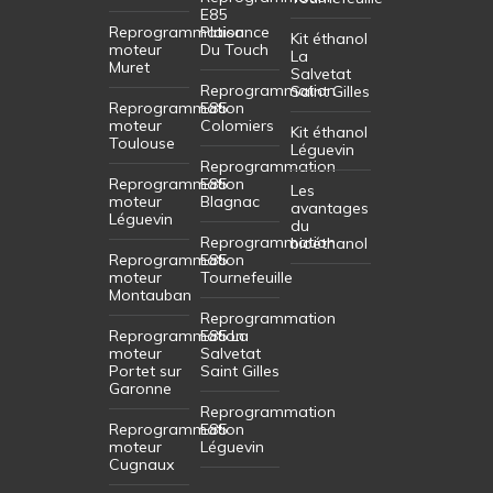
E85
Reprogrammation
Plaisance
Kit éthanol
moteur
Du Touch
La
Muret
Salvetat
Reprogrammation
Saint Gilles
Reprogrammation
E85
moteur
Colomiers
Kit éthanol
Toulouse
Léguevin
Reprogrammation
Reprogrammation
E85
Les
moteur
Blagnac
avantages
Léguevin
du
Reprogrammation
bioéthanol
Reprogrammation
E85
moteur
Tournefeuille
Montauban
Reprogrammation
Reprogrammation
E85 La
moteur
Salvetat
Portet sur
Saint Gilles
Garonne
Reprogrammation
Reprogrammation
E85
moteur
Léguevin
Cugnaux