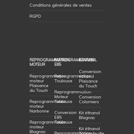
Conditions générales de ventes
RGPD
REPROGRAMMATION
REPROGRAMMATION
ETHANOL
MOTEUR
E85
Conversion
Reprogrammation
Reprogrammation
éthanol
moteur
Toulouse
Plaisance
Plaisance
du Touch
du Touch
Reprogrammation
Moteur
Conversion
Reprogrammation
Toulouse
Colomiers
moteur
Narbonne
Conversion
Kit éthanol
E85
Blagnac
Reprogrammation
Toulouse
moteur
Kit éthanol
Blagnac
Reprogrammation
Tournefeuille