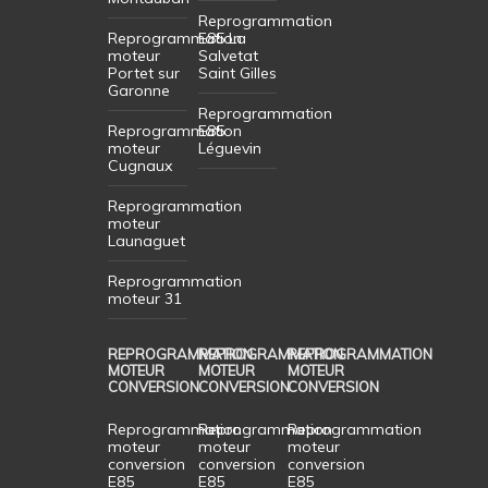
Reprogrammation
Reprogrammation
E85 La
moteur
Salvetat
Portet sur
Saint Gilles
Garonne
Reprogrammation
Reprogrammation
E85
moteur
Léguevin
Cugnaux
Reprogrammation
moteur
Launaguet
Reprogrammation
moteur 31
REPROGRAMMATION
REPROGRAMMATION
REPROGRAMMATION
MOTEUR
MOTEUR
MOTEUR
CONVERSION
CONVERSION
CONVERSION
Reprogrammation
Reprogrammation
Reprogrammation
moteur
moteur
moteur
conversion
conversion
conversion
E85
E85
E85