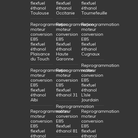
flexfuel
flexfuel
flexfuel
éthanol
éthanol
éthanol
Toulouse
Occitanie
Tournefeuille
Reprogrammation
Reprogrammation
Reprogrammation
moteur
moteur
moteur
conversion
conversion
conversion
E85
E85
E85
flexfuel
flexfuel
flexfuel
éthanol
éthanol
éthanol
Plaisance
Haute
Cugnaux
du Touch
Garonne
Reprogrammation
Reprogrammation
Reprogrammation
moteur
moteur
moteur
conversion
conversion
conversion
E85
E85
E85
flexfuel
flexfuel
flexfuel
éthanol
éthanol
éthanol 31
L’Isle
Albi
Jourdain
Reprogrammation
Reprogrammation
moteur
Reprogrammation
moteur
conversion
moteur
conversion
E85
conversion
E85
flexfuel
E85
flexfuel
éthanol 81
flexfuel
éthanol
éthanol