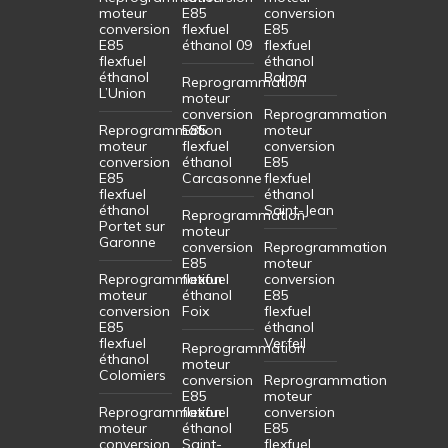
moteur
E85
conversion
conversion
flexfuel
E85
E85
éthanol 09
flexfuel
flexfuel
éthanol
éthanol
Balma
Reprogrammation
L’Union
moteur
conversion
Reprogrammation
Reprogrammation
E85
moteur
moteur
flexfuel
conversion
conversion
éthanol
E85
E85
Carcasonne
flexfuel
flexfuel
éthanol
éthanol
Saint-Jean
Reprogrammation
Portet sur
moteur
Garonne
conversion
Reprogrammation
E85
moteur
Reprogrammation
flexfuel
conversion
moteur
éthanol
E85
conversion
Foix
flexfuel
E85
éthanol
flexfuel
Verfeil
Reprogrammation
éthanol
moteur
Colomiers
conversion
Reprogrammation
E85
moteur
Reprogrammation
flexfuel
conversion
moteur
éthanol
E85
conversion
Saint-
flexfuel