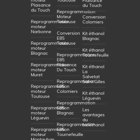
Plaisance
Plaisance
du Touch
du Touch
Reprogrammation
Moteur
Conversion
Reprogrammation
Toulouse
Colomiers
moteur
Narbonne
Conversion
Kit éthanol
E85
Blagnac
Reprogrammation
Toulouse
moteur
Kit éthanol
Blagnac
Reprogrammation
Tournefeuille
E85
Reprogrammation
Plaisance
Kit éthanol
moteur
Du Touch
La
Muret
Salvetat
Reprogrammation
Saint Gilles
Reprogrammation
E85
moteur
Colomiers
Kit éthanol
Toulouse
Léguevin
Reprogrammation
Reprogrammation
E85
Les
moteur
Blagnac
avantages
Léguevin
du
Reprogrammation
bioéthanol
Reprogrammation
E85
moteur
Tournefeuille
Montauban