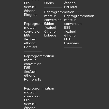
E85
Orens
éthanol
flexfuel
Nailloux
éthanol
Reprogrammation
Blagnac
moteur
Reprogrammation
conversion
moteur
Reprogrammation
E85
conversion
moteur
flexfuel
E85
conversion
éthanol
flexfuel
E85
Labège
éthanol
flexfuel
Midi
éthanol
Pyrénées
Pamiers
Reprogrammation
moteur
conversion
E85
flexfuel
éthanol
Ramonville
Reprogrammation
moteur
conversion
E85
flexfuel
éthanol