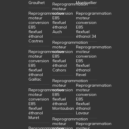
Graulhet
Montpellier
Reprogrammation
moteur
Reprogrammation
conversion
Reprogrammation
moteur
E85
moteur
conversion
flexfuel
conversion
E85
éthanol
E85
flexfuel
Auch
flexfuel
éthanol
éthanol 34
Castres
Reprogrammation
moteur
Reprogrammation
Reprogrammation
conversion
moteur
moteur
E85
conversion
conversion
flexfuel
E85
E85
éthanol
flexfuel
flexfuel
Cahors
éthanol
éthanol
Revel
Gaillac
Reprogrammation
moteur
Reprogrammation
Reprogrammation
conversion
moteur
moteur
E85
conversion
conversion
flexfuel
E85
E85
éthanol
flexfuel
flexfuel
Montauban
éthanol
éthanol
Lavaur
Muret
Reprogrammation
moteur
Reprogrammation
Reprogrammation
conversion
moteur