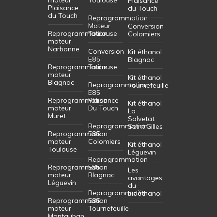
Plaisance
Plaisance
du Touch
du Touch
Reprogrammation
Moteur
Conversion
Reprogrammation
Toulouse
Colomiers
moteur
Narbonne
Conversion
Kit éthanol
E85
Blagnac
Reprogrammation
Toulouse
moteur
Kit éthanol
Blagnac
Reprogrammation
Tournefeuille
E85
Reprogrammation
Plaisance
Kit éthanol
moteur
Du Touch
La
Muret
Salvetat
Reprogrammation
Saint Gilles
Reprogrammation
E85
moteur
Colomiers
Kit éthanol
Toulouse
Léguevin
Reprogrammation
Reprogrammation
E85
Les
moteur
Blagnac
avantages
Léguevin
du
Reprogrammation
bioéthanol
Reprogrammation
E85
moteur
Tournefeuille
Montauban