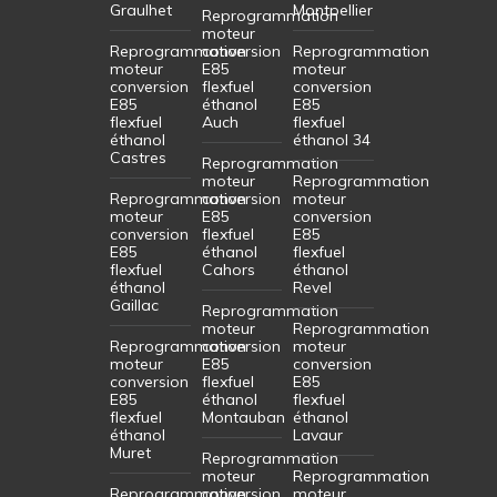
Graulhet
Montpellier
Reprogrammation
moteur
Reprogrammation
conversion
Reprogrammation
moteur
E85
moteur
conversion
flexfuel
conversion
E85
éthanol
E85
flexfuel
Auch
flexfuel
éthanol
éthanol 34
Castres
Reprogrammation
moteur
Reprogrammation
Reprogrammation
conversion
moteur
moteur
E85
conversion
conversion
flexfuel
E85
E85
éthanol
flexfuel
flexfuel
Cahors
éthanol
éthanol
Revel
Gaillac
Reprogrammation
moteur
Reprogrammation
Reprogrammation
conversion
moteur
moteur
E85
conversion
conversion
flexfuel
E85
E85
éthanol
flexfuel
flexfuel
Montauban
éthanol
éthanol
Lavaur
Muret
Reprogrammation
moteur
Reprogrammation
Reprogrammation
conversion
moteur