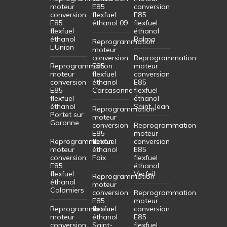
moteur
E85
conversion
conversion
flexfuel
E85
E85
éthanol 09
flexfuel
flexfuel
éthanol
éthanol
Balma
Reprogrammation
L’Union
moteur
conversion
Reprogrammation
Reprogrammation
E85
moteur
moteur
flexfuel
conversion
conversion
éthanol
E85
E85
Carcasonne
flexfuel
flexfuel
éthanol
éthanol
Saint-Jean
Reprogrammation
Portet sur
moteur
Garonne
conversion
Reprogrammation
E85
moteur
Reprogrammation
flexfuel
conversion
moteur
éthanol
E85
conversion
Foix
flexfuel
E85
éthanol
flexfuel
Verfeil
Reprogrammation
éthanol
moteur
Colomiers
conversion
Reprogrammation
E85
moteur
Reprogrammation
flexfuel
conversion
moteur
éthanol
E85
conversion
Saint-
flexfuel