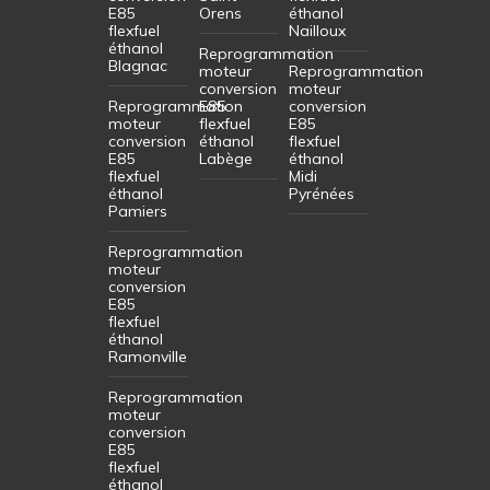
E85
Orens
éthanol
flexfuel
Nailloux
éthanol
Reprogrammation
Blagnac
moteur
Reprogrammation
conversion
moteur
Reprogrammation
E85
conversion
moteur
flexfuel
E85
conversion
éthanol
flexfuel
E85
Labège
éthanol
flexfuel
Midi
éthanol
Pyrénées
Pamiers
Reprogrammation
moteur
conversion
E85
flexfuel
éthanol
Ramonville
Reprogrammation
moteur
conversion
E85
flexfuel
éthanol