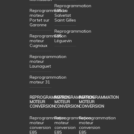
Reprogrammation
Reprogrammation
E85 La
moteur
Salvetat
Portet sur
Saint Gilles
Garonne
Reprogrammation
Reprogrammation
E85
moteur
Léguevin
Cugnaux
Reprogrammation
moteur
Launaguet
Reprogrammation
moteur 31
REPROGRAMMATION
REPROGRAMMATION
REPROGRAMMATION
MOTEUR
MOTEUR
MOTEUR
CONVERSION
CONVERSION
CONVERSION
Reprogrammation
Reprogrammation
Reprogrammation
moteur
moteur
moteur
conversion
conversion
conversion
E85
E85
E85