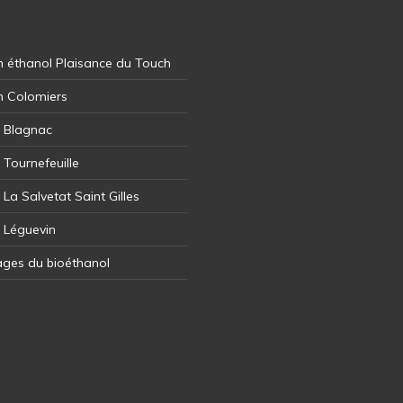
 éthanol Plaisance du Touch
n Colomiers
l Blagnac
 Tournefeuille
 La Salvetat Saint Gilles
l Léguevin
ages du bioéthanol