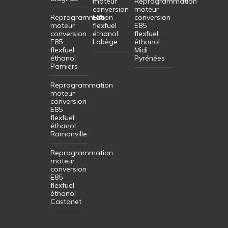
moteur
Reprogrammation
conversion
moteur
Reprogrammation
E85
conversion
moteur
flexfuel
E85
conversion
éthanol
flexfuel
E85
Labège
éthanol
flexfuel
Midi
éthanol
Pyrénées
Pamiers
Reprogrammation
moteur
conversion
E85
flexfuel
éthanol
Ramonville
Reprogrammation
moteur
conversion
E85
flexfuel
éthanol
Castanet