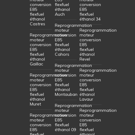
conversion
flexfuel
conversion
E85
éthanol
E85
flexfuel
Auch
flexfuel
éthanol
éthanol 34
Castres
Reprogrammation
moteur
Reprogrammation
Reprogrammation
conversion
moteur
moteur
E85
conversion
conversion
flexfuel
E85
E85
éthanol
flexfuel
flexfuel
Cahors
éthanol
éthanol
Revel
Gaillac
Reprogrammation
moteur
Reprogrammation
Reprogrammation
conversion
moteur
moteur
E85
conversion
conversion
flexfuel
E85
E85
éthanol
flexfuel
flexfuel
Montauban
éthanol
éthanol
Lavaur
Muret
Reprogrammation
moteur
Reprogrammation
Reprogrammation
conversion
moteur
moteur
E85
conversion
conversion
flexfuel
E85
E85
éthanol 09
flexfuel
flexfuel
éthanol