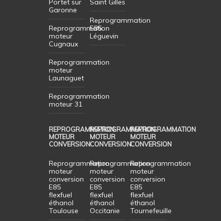
Portet sur
Saint Gilles
Garonne
Reprogrammation
Reprogrammation
E85
moteur
Léguevin
Cugnaux
Reprogrammation
moteur
Launaguet
Reprogrammation
moteur 31
REPROGRAMMATION
REPROGRAMMATION
REPROGRAMMATION
MOTEUR
MOTEUR
MOTEUR
CONVERSION
CONVERSION
CONVERSION
Reprogrammation
Reprogrammation
Reprogrammation
moteur
moteur
moteur
conversion
conversion
conversion
E85
E85
E85
flexfuel
flexfuel
flexfuel
éthanol
éthanol
éthanol
Toulouse
Occitanie
Tournefeuille