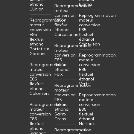
éthanol
Balma
Reprogrammation
L’Union
moteur
conversion
Reprogrammation
Reprogrammation
E85
moteur
moteur
flexfuel
conversion
conversion
éthanol
E85
E85
Carcasonne
flexfuel
flexfuel
éthanol
éthanol
Saint-Jean
Reprogrammation
Portet sur
moteur
Garonne
conversion
Reprogrammation
E85
moteur
Reprogrammation
flexfuel
conversion
moteur
éthanol
E85
conversion
Foix
flexfuel
E85
éthanol
flexfuel
Verfeil
Reprogrammation
éthanol
moteur
Colomiers
conversion
Reprogrammation
E85
moteur
Reprogrammation
flexfuel
conversion
moteur
éthanol
E85
conversion
Saint-
flexfuel
E85
Orens
éthanol
flexfuel
Nailloux
éthanol
Reprogrammation
Blagnac