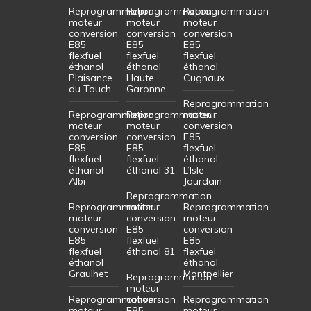
Reprogrammation
Reprogrammation
Reprogrammation
moteur
moteur
moteur
conversion
conversion
conversion
E85
E85
E85
flexfuel
flexfuel
flexfuel
éthanol
éthanol
éthanol
Plaisance
Haute
Cugnaux
du Touch
Garonne
Reprogrammation
Reprogrammation
Reprogrammation
moteur
moteur
moteur
conversion
conversion
conversion
E85
E85
E85
flexfuel
flexfuel
flexfuel
éthanol
éthanol
éthanol 31
L’Isle
Albi
Jourdain
Reprogrammation
Reprogrammation
moteur
Reprogrammation
moteur
conversion
moteur
conversion
E85
conversion
E85
flexfuel
E85
flexfuel
éthanol 81
flexfuel
éthanol
éthanol
Graulhet
Montpellier
Reprogrammation
moteur
Reprogrammation
conversion
Reprogrammation
moteur
E85
moteur