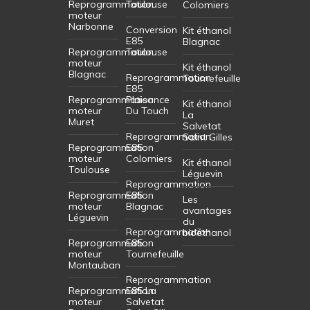
Reprogrammation
Toulouse
Colomiers
moteur
Narbonne
Conversion
Kit éthanol
E85
Blagnac
Reprogrammation
Toulouse
moteur
Kit éthanol
Blagnac
Reprogrammation
Tournefeuille
E85
Reprogrammation
Plaisance
Kit éthanol
moteur
Du Touch
La
Muret
Salvetat
Reprogrammation
Saint Gilles
Reprogrammation
E85
moteur
Colomiers
Kit éthanol
Toulouse
Léguevin
Reprogrammation
Reprogrammation
E85
Les
moteur
Blagnac
avantages
Léguevin
du
Reprogrammation
bioéthanol
Reprogrammation
E85
moteur
Tournefeuille
Montauban
Reprogrammation
Reprogrammation
E85 La
moteur
Salvetat