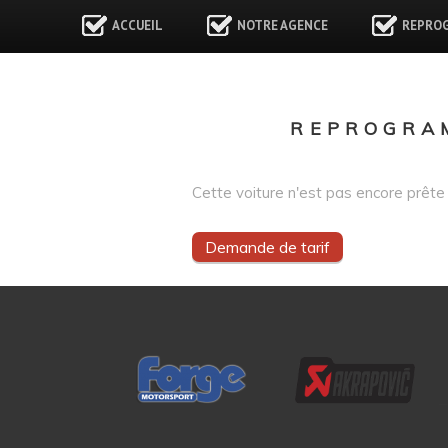
ACCUEIL
NOTRE AGENCE
REPRO
REPROGRAM
Cette voiture n'est pas encore prête 
Demande de tarif