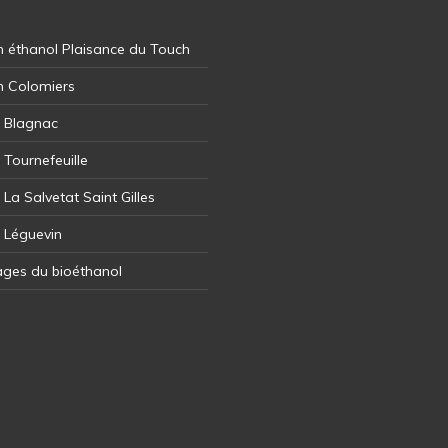
 éthanol Plaisance du Touch
n Colomiers
l Blagnac
 Tournefeuille
 La Salvetat Saint Gilles
l Léguevin
ages du bioéthanol