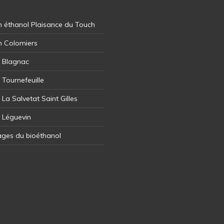
 éthanol Plaisance du Touch
n Colomiers
l Blagnac
 Tournefeuille
 La Salvetat Saint Gilles
l Léguevin
ages du bioéthanol