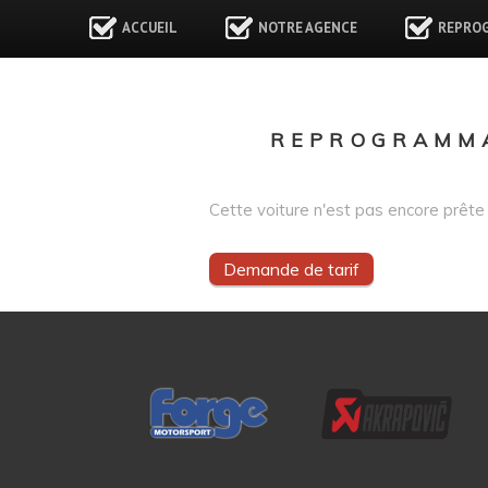
ACCUEIL
NOTRE AGENCE
REPRO
REPROGRAMMA
Cette voiture n'est pas encore prête 
Demande de tarif