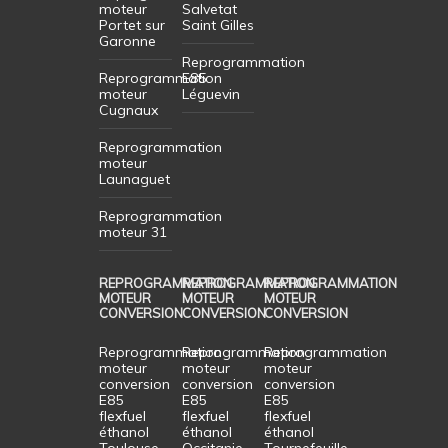
moteur
Salvetat
Portet sur
Saint Gilles
Garonne
Reprogrammation
Reprogrammation
E85
moteur
Léguevin
Cugnaux
Reprogrammation
moteur
Launaguet
Reprogrammation
moteur 31
REPROGRAMMATION
REPROGRAMMATION
REPROGRAMMATION
MOTEUR
MOTEUR
MOTEUR
CONVERSION
CONVERSION
CONVERSION
Reprogrammation
Reprogrammation
Reprogrammation
moteur
moteur
moteur
conversion
conversion
conversion
E85
E85
E85
flexfuel
flexfuel
flexfuel
éthanol
éthanol
éthanol
Toulouse
Occitanie
Tournefeuille