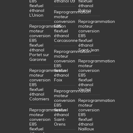
E85
éthanol 09
flexfuel
flexfuel
éthanol
éthanol
Balma
Reprogrammation
L’Union
moteur
conversion
Reprogrammation
Reprogrammation
E85
moteur
moteur
flexfuel
conversion
conversion
éthanol
E85
E85
Carcasonne
flexfuel
flexfuel
éthanol
éthanol
Saint-Jean
Reprogrammation
Portet sur
moteur
Garonne
conversion
Reprogrammation
E85
moteur
Reprogrammation
flexfuel
conversion
moteur
éthanol
E85
conversion
Foix
flexfuel
E85
éthanol
flexfuel
Verfeil
Reprogrammation
éthanol
moteur
Colomiers
conversion
Reprogrammation
E85
moteur
Reprogrammation
flexfuel
conversion
moteur
éthanol
E85
conversion
Saint-
flexfuel
E85
Orens
éthanol
flexfuel
Nailloux