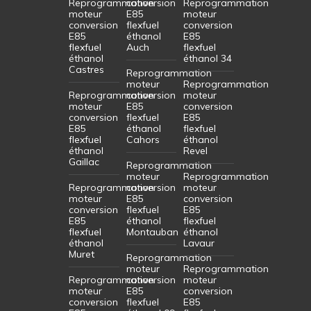
Reprogrammation
conversion
Reprogrammation
moteur
E85
moteur
conversion
flexfuel
conversion
E85
éthanol
E85
flexfuel
Auch
flexfuel
éthanol
éthanol 34
Castres
Reprogrammation
moteur
Reprogrammation
Reprogrammation
conversion
moteur
moteur
E85
conversion
conversion
flexfuel
E85
E85
éthanol
flexfuel
flexfuel
Cahors
éthanol
éthanol
Revel
Gaillac
Reprogrammation
moteur
Reprogrammation
Reprogrammation
conversion
moteur
moteur
E85
conversion
conversion
flexfuel
E85
E85
éthanol
flexfuel
flexfuel
Montauban
éthanol
éthanol
Lavaur
Muret
Reprogrammation
moteur
Reprogrammation
Reprogrammation
conversion
moteur
moteur
E85
conversion
conversion
flexfuel
E85