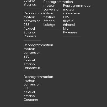
éthanol
Reprogrammation
Blagnac
moteur
Reprogrammation
conversion
moteur
Reprogrammation
E85
conversion
moteur
flexfuel
E85
conversion
éthanol
flexfuel
E85
Labège
éthanol
flexfuel
Midi
éthanol
Pyrénées
Pamiers
Reprogrammation
moteur
conversion
E85
flexfuel
éthanol
Ramonville
Reprogrammation
moteur
conversion
E85
flexfuel
éthanol
Castanet