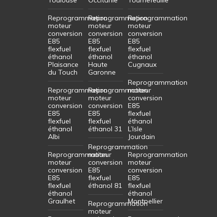
Reprogrammation
Reprogrammation
Reprogrammation
moteur
moteur
moteur
conversion
conversion
conversion
E85
E85
E85
flexfuel
flexfuel
flexfuel
éthanol
éthanol
éthanol
Plaisance
Haute
Cugnaux
du Touch
Garonne
Reprogrammation
Reprogrammation
Reprogrammation
moteur
moteur
moteur
conversion
conversion
conversion
E85
E85
E85
flexfuel
flexfuel
flexfuel
éthanol
éthanol
éthanol 31
L’Isle
Albi
Jourdain
Reprogrammation
Reprogrammation
moteur
Reprogrammation
moteur
conversion
moteur
conversion
E85
conversion
E85
flexfuel
E85
flexfuel
éthanol 81
flexfuel
éthanol
éthanol
Graulhet
Montpellier
Reprogrammation
moteur