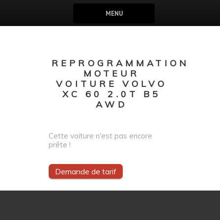
MENU
REPROGRAMMATION
MOTEUR
VOITURE VOLVO
XC 60 2.0T B5
AWD
Cette voiture n'est pas encore
prête !
Demande de tarif