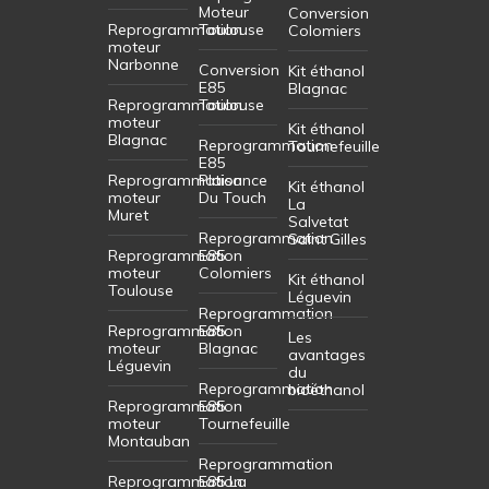
Moteur
Conversion
Reprogrammation
Toulouse
Colomiers
moteur
Narbonne
Conversion
Kit éthanol
E85
Blagnac
Reprogrammation
Toulouse
moteur
Kit éthanol
Blagnac
Reprogrammation
Tournefeuille
E85
Reprogrammation
Plaisance
Kit éthanol
moteur
Du Touch
La
Muret
Salvetat
Reprogrammation
Saint Gilles
Reprogrammation
E85
moteur
Colomiers
Kit éthanol
Toulouse
Léguevin
Reprogrammation
Reprogrammation
E85
Les
moteur
Blagnac
avantages
Léguevin
du
Reprogrammation
bioéthanol
Reprogrammation
E85
moteur
Tournefeuille
Montauban
Reprogrammation
Reprogrammation
E85 La