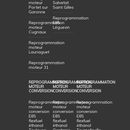
moteur
Salvetat
Portet sur
Saint Gilles
Garonne
Reprogrammation
Reprogrammation
E85
moteur
Léguevin
Cugnaux
Reprogrammation
moteur
Launaguet
Reprogrammation
moteur 31
REPROGRAMMATION
REPROGRAMMATION
REPROGRAMMATION
MOTEUR
MOTEUR
MOTEUR
CONVERSION
CONVERSION
CONVERSION
Reprogrammation
Reprogrammation
Reprogrammation
moteur
moteur
moteur
conversion
conversion
conversion
E85
E85
E85
flexfuel
flexfuel
flexfuel
éthanol
éthanol
éthanol
Toulouse
Occitanie
Tournefeuille