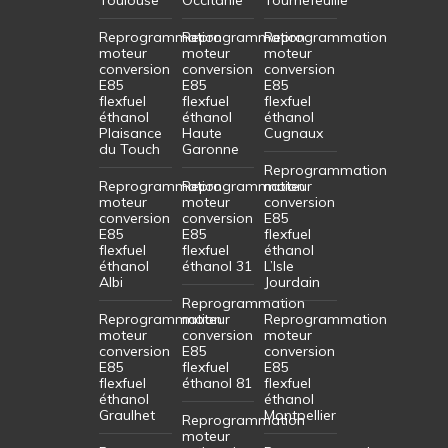
Reprogrammation
Reprogrammation
Reprogrammation
moteur
moteur
moteur
conversion
conversion
conversion
E85
E85
E85
flexfuel
flexfuel
flexfuel
éthanol
éthanol
éthanol
Plaisance
Haute
Cugnaux
du Touch
Garonne
Reprogrammation
Reprogrammation
Reprogrammation
moteur
moteur
moteur
conversion
conversion
conversion
E85
E85
E85
flexfuel
flexfuel
flexfuel
éthanol
éthanol
éthanol 31
L’Isle
Albi
Jourdain
Reprogrammation
Reprogrammation
moteur
Reprogrammation
moteur
conversion
moteur
conversion
E85
conversion
E85
flexfuel
E85
flexfuel
éthanol 81
flexfuel
éthanol
éthanol
Graulhet
Montpellier
Reprogrammation
moteur