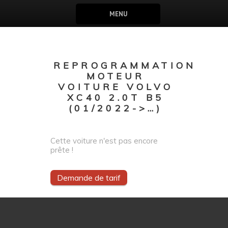
MENU
REPROGRAMMATION
MOTEUR
VOITURE VOLVO
XC40 2.0T B5
(01/2022->…)
Cette voiture n'est pas encore
prête !
Demande de tarif