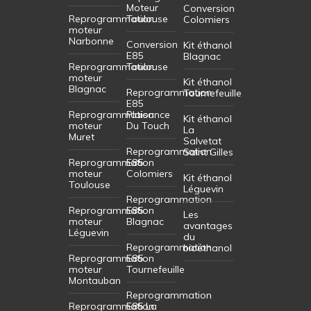
Moteur
Conversion
Reprogrammation
Toulouse
Colomiers
moteur
Narbonne
Conversion
Kit éthanol
E85
Blagnac
Reprogrammation
Toulouse
moteur
Kit éthanol
Blagnac
Reprogrammation
Tournefeuille
E85
Reprogrammation
Plaisance
Kit éthanol
moteur
Du Touch
La
Muret
Salvetat
Reprogrammation
Saint Gilles
Reprogrammation
E85
moteur
Colomiers
Kit éthanol
Toulouse
Léguevin
Reprogrammation
Reprogrammation
E85
Les
moteur
Blagnac
avantages
Léguevin
du
Reprogrammation
bioéthanol
Reprogrammation
E85
moteur
Tournefeuille
Montauban
Reprogrammation
Reprogrammation
E85 La