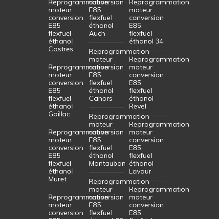
Reprogrammation
conversion
Reprogrammation
moteur
E85
moteur
conversion
flexfuel
conversion
E85
éthanol
E85
flexfuel
Auch
flexfuel
éthanol
éthanol 34
Castres
Reprogrammation
moteur
Reprogrammation
Reprogrammation
conversion
moteur
moteur
E85
conversion
conversion
flexfuel
E85
E85
éthanol
flexfuel
flexfuel
Cahors
éthanol
éthanol
Revel
Gaillac
Reprogrammation
moteur
Reprogrammation
Reprogrammation
conversion
moteur
moteur
E85
conversion
conversion
flexfuel
E85
E85
éthanol
flexfuel
flexfuel
Montauban
éthanol
éthanol
Lavaur
Muret
Reprogrammation
moteur
Reprogrammation
Reprogrammation
conversion
moteur
moteur
E85
conversion
conversion
flexfuel
E85