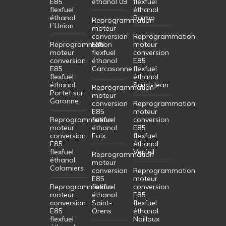
E85
éthanol 09
flexfuel
flexfuel
éthanol
éthanol
Balma
Reprogrammation
L’Union
moteur
conversion
Reprogrammation
Reprogrammation
E85
moteur
moteur
flexfuel
conversion
conversion
éthanol
E85
E85
Carcasonne
flexfuel
flexfuel
éthanol
éthanol
Saint-Jean
Reprogrammation
Portet sur
moteur
Garonne
conversion
Reprogrammation
E85
moteur
Reprogrammation
flexfuel
conversion
moteur
éthanol
E85
conversion
Foix
flexfuel
E85
éthanol
flexfuel
Verfeil
Reprogrammation
éthanol
moteur
Colomiers
conversion
Reprogrammation
E85
moteur
Reprogrammation
flexfuel
conversion
moteur
éthanol
E85
conversion
Saint-
flexfuel
E85
Orens
éthanol
flexfuel
Nailloux