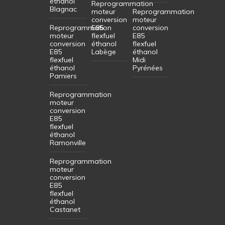
éthanol
Reprogrammation
Blagnac
moteur
Reprogrammation
conversion
moteur
Reprogrammation
E85
conversion
moteur
flexfuel
E85
conversion
éthanol
flexfuel
E85
Labège
éthanol
flexfuel
Midi
éthanol
Pyrénées
Pamiers
Reprogrammation
moteur
conversion
E85
flexfuel
éthanol
Ramonville
Reprogrammation
moteur
conversion
E85
flexfuel
éthanol
Castanet