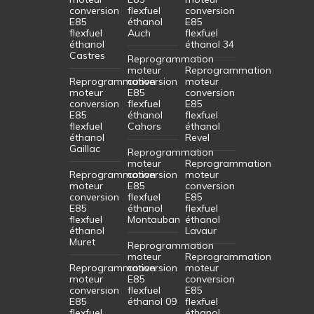
conversion
flexfuel
conversion
E85
éthanol
E85
flexfuel
Auch
flexfuel
éthanol
éthanol 34
Castres
Reprogrammation
moteur
Reprogrammation
Reprogrammation
conversion
moteur
moteur
E85
conversion
conversion
flexfuel
E85
E85
éthanol
flexfuel
flexfuel
Cahors
éthanol
éthanol
Revel
Gaillac
Reprogrammation
moteur
Reprogrammation
Reprogrammation
conversion
moteur
moteur
E85
conversion
conversion
flexfuel
E85
E85
éthanol
flexfuel
flexfuel
Montauban
éthanol
éthanol
Lavaur
Muret
Reprogrammation
moteur
Reprogrammation
Reprogrammation
conversion
moteur
moteur
E85
conversion
conversion
flexfuel
E85
E85
éthanol 09
flexfuel
flexfuel
éthanol