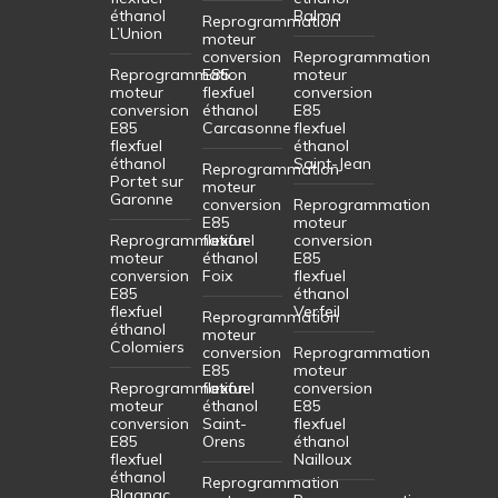
éthanol
Balma
Reprogrammation
L’Union
moteur
conversion
Reprogrammation
Reprogrammation
E85
moteur
moteur
flexfuel
conversion
conversion
éthanol
E85
E85
Carcasonne
flexfuel
flexfuel
éthanol
éthanol
Saint-Jean
Reprogrammation
Portet sur
moteur
Garonne
conversion
Reprogrammation
E85
moteur
Reprogrammation
flexfuel
conversion
moteur
éthanol
E85
conversion
Foix
flexfuel
E85
éthanol
flexfuel
Verfeil
Reprogrammation
éthanol
moteur
Colomiers
conversion
Reprogrammation
E85
moteur
Reprogrammation
flexfuel
conversion
moteur
éthanol
E85
conversion
Saint-
flexfuel
E85
Orens
éthanol
flexfuel
Nailloux
éthanol
Reprogrammation
Blagnac