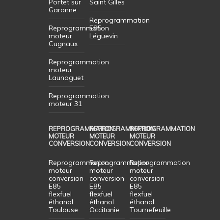
Portet sur
Saint Gilles
Garonne
Reprogrammation
Reprogrammation
E85
moteur
Léguevin
Cugnaux
Reprogrammation
moteur
Launaguet
Reprogrammation
moteur 31
REPROGRAMMATION
REPROGRAMMATION
REPROGRAMMATION
MOTEUR
MOTEUR
MOTEUR
CONVERSION
CONVERSION
CONVERSION
Reprogrammation
Reprogrammation
Reprogrammation
moteur
moteur
moteur
conversion
conversion
conversion
E85
E85
E85
flexfuel
flexfuel
flexfuel
éthanol
éthanol
éthanol
Toulouse
Occitanie
Tournefeuille