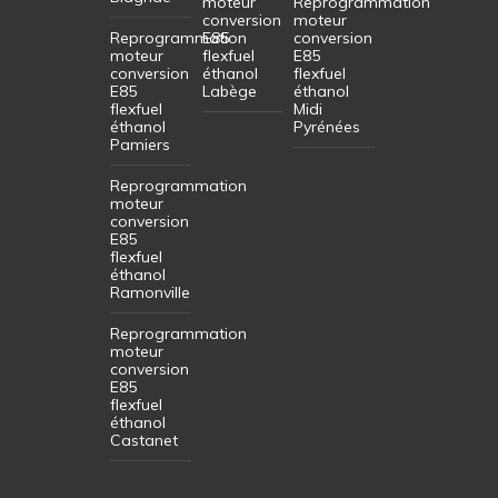
moteur
Reprogrammation
conversion
moteur
Reprogrammation
E85
conversion
moteur
flexfuel
E85
conversion
éthanol
flexfuel
E85
Labège
éthanol
flexfuel
Midi
éthanol
Pyrénées
Pamiers
Reprogrammation
moteur
conversion
E85
flexfuel
éthanol
Ramonville
Reprogrammation
moteur
conversion
E85
flexfuel
éthanol
Castanet