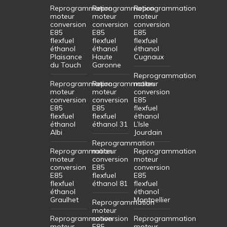
Reprogrammation
Reprogrammation
Reprogrammation
moteur
moteur
moteur
conversion
conversion
conversion
E85
E85
E85
flexfuel
flexfuel
flexfuel
éthanol
éthanol
éthanol
Plaisance
Haute
Cugnaux
du Touch
Garonne
Reprogrammation
Reprogrammation
Reprogrammation
moteur
moteur
moteur
conversion
conversion
conversion
E85
E85
E85
flexfuel
flexfuel
flexfuel
éthanol
éthanol
éthanol 31
L’Isle
Albi
Jourdain
Reprogrammation
Reprogrammation
moteur
Reprogrammation
moteur
conversion
moteur
conversion
E85
conversion
E85
flexfuel
E85
flexfuel
éthanol 81
flexfuel
éthanol
éthanol
Graulhet
Montpellier
Reprogrammation
moteur
Reprogrammation
conversion
Reprogrammation
moteur
E85
moteur