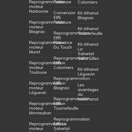
Reprogrammation
Toulouse
Colomiers
moteur
Narbonne
Conversion
Kit éthanol
E85
Blagnac
Reprogrammation
Toulouse
moteur
Kit éthanol
Blagnac
Reprogrammation
Tournefeuille
E85
Reprogrammation
Plaisance
Kit éthanol
moteur
Du Touch
La
Muret
Salvetat
Reprogrammation
Saint Gilles
Reprogrammation
E85
moteur
Colomiers
Kit éthanol
Toulouse
Léguevin
Reprogrammation
Reprogrammation
E85
Les
moteur
Blagnac
avantages
Léguevin
du
Reprogrammation
bioéthanol
Reprogrammation
E85
moteur
Tournefeuille
Montauban
Reprogrammation
Reprogrammation
E85 La
moteur
Salvetat